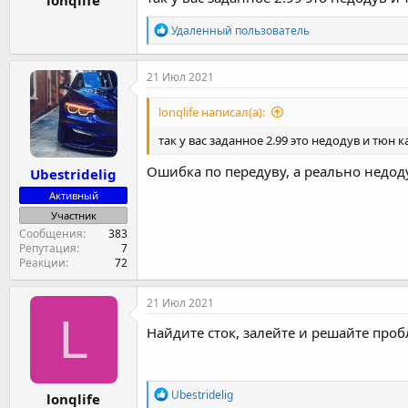
lonqlife
Р
Удаленный пользователь
е
а
к
21 Июл 2021
ц
и
lonqlife написал(а):
и
:
так у вас заданное 2.99 это недодув и тюн к
Ошибка по передуву, а реально недод
Ubestridelig
Активный
Участник
Сообщения
383
Репутация
7
Реакции
72
21 Июл 2021
L
Найдите сток, залейте и решайте проб
Р
Ubestridelig
lonqlife
е