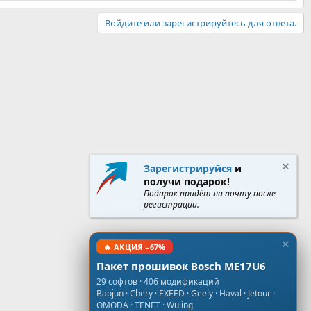
Войдите или зарегистрируйтесь для ответа.
Зарегистрируйся
и
получи подарок!
Подарок придёт на почту после
регистрации.
🔥 АКЦИЯ −67%
Пакет прошивок Bosch ME17U6
29 софтов · 406 модификаций
Baojun · Chery · EXEED · Geely · Haval · Jetour ·
OMODA · TENET · Wuling