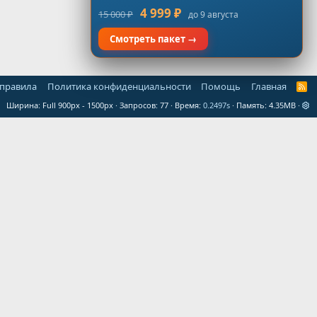
4 999 ₽
15 000 ₽
до 9 августа
Смотреть пакет →
 правила
Политика конфиденциальности
Помощь
Главная
R
S
Ширина
Запросов
77
Время
0.2497s
Память
4.35MB
S