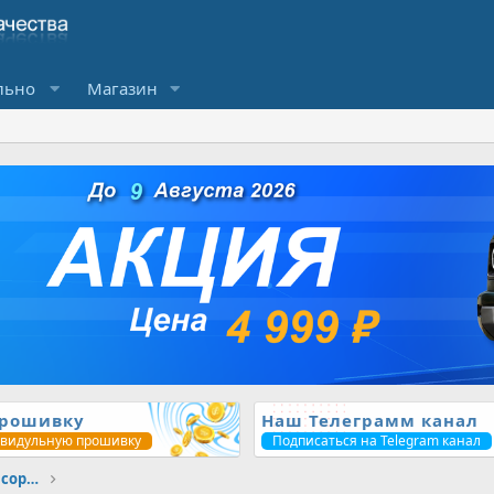
льно
Магазин
прошивку
Наш Телеграмм канал
ивидульную прошивку
Подписаться на Telegram канал
Любые вопросы по ЧИП тюнингу // Без сортировки