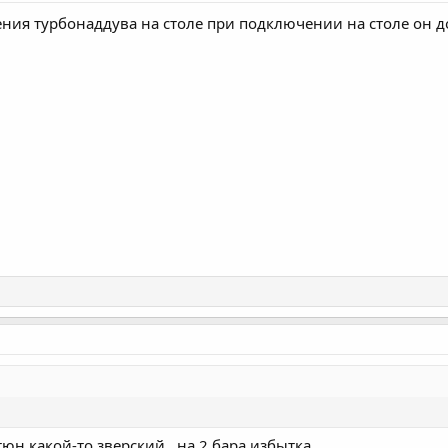
ения турбонаддува на столе при подключении на столе он д
 тюн какой-то зверский...на 2 бара избытка