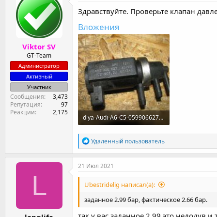
Здравствуйте. Проверьте клапан давл
Вложения
Viktor SV
GT-Team
Администратор
Активный
Участник
Сообщения
3,473
Репутация
97
Реакции
2,175
dlya-Audi-A6-C5-059906627-Audi-A6.jpg
47.4 KB · Просмотры: 1
Р
Удаленный пользователь
е
а
к
21 Июл 2021
ц
L
и
Ubestridelig написал(а):
и
:
заданное 2.99 бар, фактическое 2.66 бар.
так у вас заданное 2.99 это недодув и