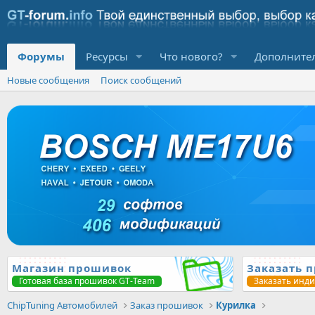
Форумы
Ресурсы
Что нового?
Дополните
Новые сообщения
Поиск сообщений
Магазин прошивок
Заказать 
Готовая база прошивок GT-Team
Заказать инд
ChipTuning Автомобилей
Заказ прошивок
Курилка