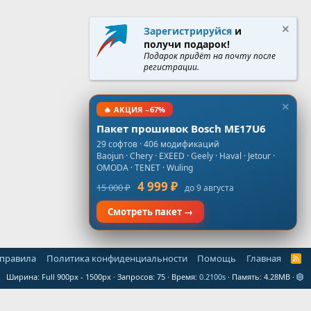
Зарегистрируйся
и
получи подарок!
Подарок придёт на почту после
регистрации.
🔥 АКЦИЯ −67%
Пакет прошивок Bosch ME17U6
29 софтов · 406 модификаций
Baojun · Chery · EXEED · Geely · Haval · Jetour ·
OMODA · TENET · Wuling
4 999 ₽
15 000 ₽
до 9 августа
Смотреть пакет →
 правила
Политика конфиденциальности
Помощь
Главная
R
S
Ширина
Запросов
75
Время
0.2100s
Память
4.28MB
S