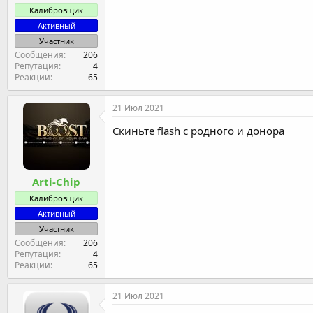
Калибровщик
Активный
Участник
Сообщения
206
Репутация
4
Реакции
65
21 Июл 2021
Скиньте flash c родного и донора
Arti-Chip
Калибровщик
Активный
Участник
Сообщения
206
Репутация
4
Реакции
65
21 Июл 2021