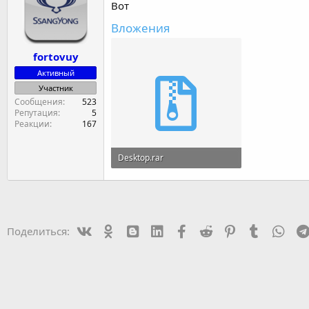
Вот
Вложения
fortovuy
Активный
Участник
Сообщения
523
Репутация
5
Реакции
167
Desktop.rar
964.7 KB · Просмотры: 2
Vk
Ok
mes_blogger
Linked In
Facebook
Reddit
Pinterest
Tumblr
Wha
Поделиться: