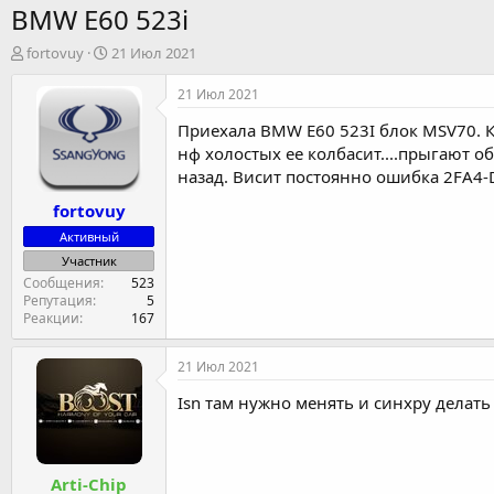
BMW E60 523i
А
Д
fortovuy
21 Июл 2021
в
а
т
т
21 Июл 2021
о
а
Приехала BMW E60 523I блок MSV70. К
р
н
т
а
нф холостых ее колбасит....прыгают об
е
ч
назад. Висит постоянно ошибка 2FA4-
м
а
fortovuy
ы
л
а
Активный
Участник
Сообщения
523
Репутация
5
Реакции
167
21 Июл 2021
Isn там нужно менять и синхру делать
Arti-Chip