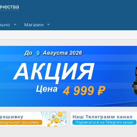
льно
Магазин
прошивку
Наш Телеграмм канал
ивидульную прошивку
Подписаться на Telegram канал