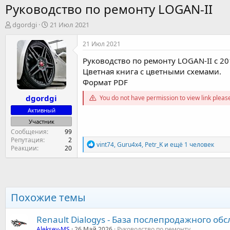
Руководство по ремонту LOGAN-II
А
Д
dgordgi
21 Июл 2021
в
а
т
т
21 Июл 2021
о
а
Руководство по ремонту LOGAN-II с 20
р
н
т
а
Цветная книга с цветными схемами.
е
ч
Формат PDF
м
а
dgordgi
ы
л
You do not have permission to view link plea
а
Активный
Участник
Сообщения
99
Репутация
2
Р
vint74
,
Guru4x4
,
Petr_K
и ещё 1 человек
Реакции
20
е
а
к
ц
и
и
Похожие темы
:
Renault Dialogys - База послепродажного об
Aleksey-MS
26 Май 2026
Руководство по ремонту