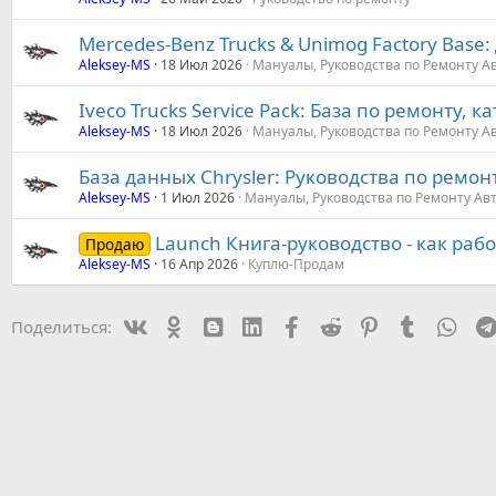
Mercedes-Benz Trucks & Unimog Factory Base
Aleksey-MS
18 Июл 2026
Мануалы, Руководства по Ремонту А
Iveco Trucks Service Pack: База по ремонту, 
Aleksey-MS
18 Июл 2026
Мануалы, Руководства по Ремонту А
База данных Chrysler: Руководства по ремон
Aleksey-MS
1 Июл 2026
Мануалы, Руководства по Ремонту Ав
Launch Книга-руководство - как раб
Продаю
Aleksey-MS
16 Апр 2026
Куплю-Продам
Vk
Ok
mes_blogger
Linked In
Facebook
Reddit
Pinterest
Tumblr
Wha
Поделиться: