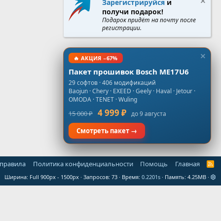
Зарегистрируйся
и
получи подарок!
Подарок придёт на почту после
регистрации.
🔥 АКЦИЯ −67%
Пакет прошивок Bosch ME17U6
29 софтов · 406 модификаций
Baojun · Chery · EXEED · Geely · Haval · Jetour ·
OMODA · TENET · Wuling
4 999 ₽
15 000 ₽
до 9 августа
Смотреть пакет →
 правила
Политика конфиденциальности
Помощь
Главная
R
S
Ширина
Запросов
73
Время
0.2201s
Память
4.25MB
S