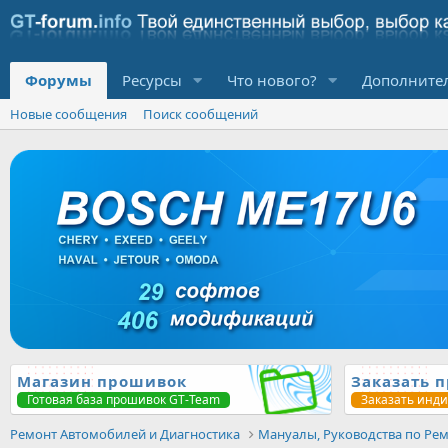
Форумы
Ресурсы
Что нового?
Дополните
Новые сообщения
Поиск сообщений
Магазин прошивок
Заказать 
Готовая база прошивок GT-Team
Заказать инд
Ремонт Автомобилей и Диагностика
Мануалы, Руководства по Рем