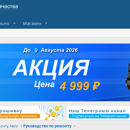
льно
Магазин
прошивку
Наш Телеграмм канал
ивидульную прошивку
Подписаться на Telegram канал
онту Авто
Руководство по ремонту