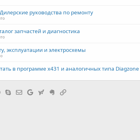
: Дилерские руководства по ремонту
вто
каталог запчастей и диагностика
вто
ту, эксплуатации и электросхемы
то
отать в программе x431 и аналогичных типа Diagzone
tsApp
Telegram
Skype
Эл. почта
Google
Yahoo
Evernote
Ссылка