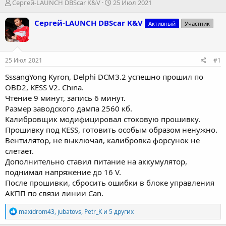
А
Д
Сергей-LAUNCH DBScar K&V
25 Июл 2021
в
а
т
т
Сергей-LAUNCH DBScar K&V
Активный
Участник
о
а
р
н
т
а
е
ч
25 Июл 2021
#1
м
а
ы
л
SssangYong Kyron, Delphi DCM3.2 успешно прошил по
а
OBD2, KESS V2. China.
Чтение 9 минут, запись 6 минут.
Размер заводского дампа 2560 кб.
Калибровщик модифицировал стоковую прошивку.
Прошивку под KESS, готовить особым образом ненужно.
Вентилятор, не выключал, калибровка форсунок не
слетает.
Дополнительно ставил питание на аккумулятор,
поднимал напряжение до 16 V.
После прошивки, сбросить ошибки в блоке управления
АКПП по связи линии Can.
Р
maxidrom43
,
jubatovs
,
Petr_K
и 5 других
е