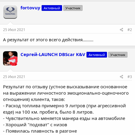
а
к
fortovuy
Активный
Участник
ц
и
и
:
25 Июл 2021
#2
А результат от этого всего действия.........
Сергей-LAUNCH DBScar K&V
Активный
Участник
25 Июл 2021
#3
Результат по отзыву (устное высказывание основанное
на выражении личностного эмоционально-оценочного
отношения) клиента, таков:
- Расход топлива примерно 9 литров (при агрессивной
езде) на 100 км. пробега, было 8 литров.
- Чувствительно меняется манера езды на автомобиле
- Хороший "подхват" с низов
- Появилась плавность в разгоне