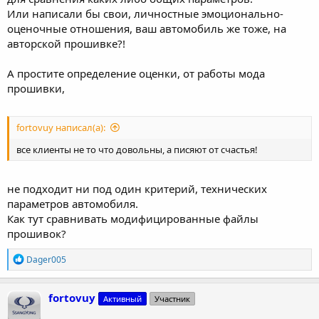
Или написали бы свои, личностные эмоционально-
оценочные отношения, ваш автомобиль же тоже, на
авторской прошивке?!
А простите определение оценки, от работы мода
прошивки,
fortovuy написал(а):
все клиенты не то что довольны, а писяют от счастья!
не подходит ни под один критерий, технических
параметров автомобиля.
Как тут сравнивать модифицированные файлы
прошивок?
Р
Dager005
е
а
к
fortovuy
Активный
Участник
ц
и