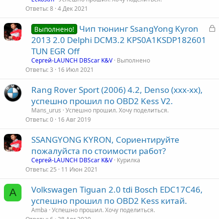
Ответы
8
4 Дек 2021
З
Чип тюнинг SsangYong Kyron
Выполнено!
а
2013 2.0 Delphi DCM3.2 KPS0A1KSDP182601
к
TUN EGR Off
р
Сергей-LAUNCH DBScar K&V
Выполнено
Ответы
3
16 Июл 2021
т
Rang Rover Sport (2006) 4.2, Denso (ххх-хх),
а
успешно прошил по OBD2 Kess V2.
Mans_urus
Успешно прошил. Хочу поделиться.
Ответы
0
16 Авг 2019
SSANGYONG KYRON, Сориентируйте
пожалуйста по стоимости работ?
Сергей-LAUNCH DBScar K&V
Курилка
Ответы
25
11 Июн 2021
Volkswagen Tiguan 2.0 tdi Bosch EDC17C46,
A
успешно прошил по OBD2 Kess китай.
Amba
Успешно прошил. Хочу поделиться.