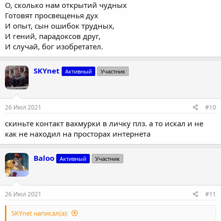
О, сколько нам открытий чудных
Готовят просвещенья дух
И опыт, сын ошибок трудных,
И гений, парадоксов друг,
И случай, бог изобретател.
SKYnet
Активный
Участник
26 Июл 2021
#10
скиньте контакт вахмурки в личку плз. а то искал и не
как не находил на просторах интернета
Baloo
Активный
Участник
26 Июл 2021
#11
SKYnet написал(а):