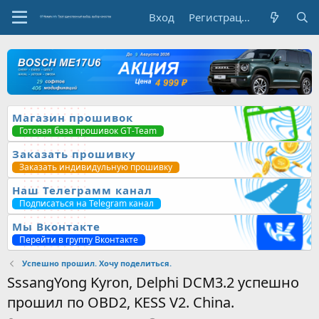
Вход
Регистрация
Магазин прошивок
Готовая база прошивок GT-Team
Заказать прошивку
Заказать индивидульную прошивку
Наш Телеграмм канал
Подписаться на Telegram канал
Мы Вконтакте
Перейти в группу Вконтакте
Успешно прошил. Хочу поделиться.
SssangYong Kyron, Delphi DCM3.2 успешно
прошил по OBD2, KESS V2. China.