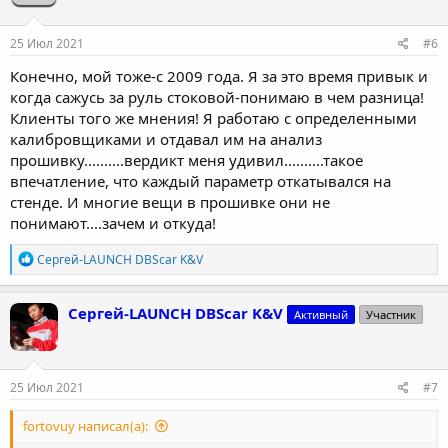
и
:
25 Июл 2021
#6
Конечно, мой тоже-с 2009 года. Я за это время привык и
когда сажусь за руль стоковой-понимаю в чем разница!
Клиенты того же мнения! Я работаю с определенными
калибровщиками и отдавал им на анализ
прошивку..........вердикт меня удивил..........такое
впечатление, что каждый параметр откатывался на
стенде. И многие вещи в прошивке они не
понимают....зачем и откуда!
Р
Сергей-LAUNCH DBScar K&V
е
а
к
Сергей-LAUNCH DBScar K&V
Активный
Участник
ц
и
и
:
25 Июл 2021
#7
fortovuy написал(а):