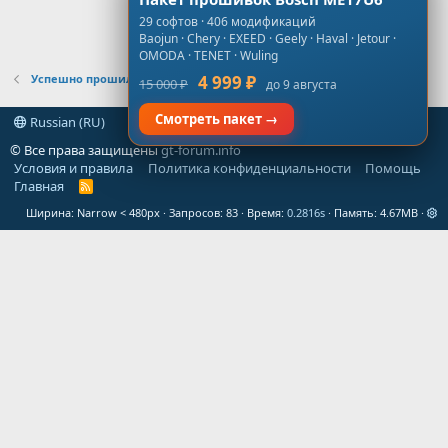
29 софтов · 406 модификаций
Baojun · Chery · EXEED · Geely · Haval · Jetour ·
OMODA · TENET · Wuling
Успешно прошил. Хочу поделиться.
4 999 ₽
15 000 ₽
до 9 августа
Смотреть пакет →
Russian (RU)
© Все права защищены
gt-forum.info
Условия и правила
Политика конфиденциальности
Помощь
Главная
R
S
Ширина
Запросов
83
Время
0.2816s
Память
4.67MB
S