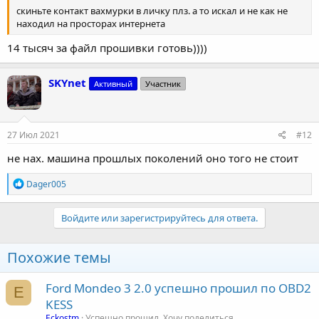
скиньте контакт вахмурки в личку плз. а то искал и не как не
находил на просторах интернета
14 тысяч за файл прошивки готовь))))
SKYnet
Активный
Участник
27 Июл 2021
#12
не нах. машина прошлых поколений оно того не стоит
Р
Dager005
е
а
к
Войдите или зарегистрируйтесь для ответа.
ц
и
и
Похожие темы
:
Ford Mondeo 3 2.0 успешно прошил по OBD2
E
KESS
Eckostm
Успешно прошил. Хочу поделиться.