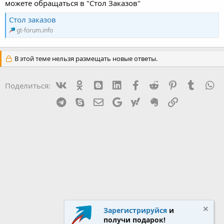
можете обращаться в "Стол Заказов"
Стол заказов
gt-forum.info
В этой теме нельзя размещать новые ответы.
Vk
Ok
mes_blogger
Linked In
Facebook
Reddit
Pinterest
Tumblr
W
Поделиться:
Telegram
Skype
Эл. почта
Google
Yahoo
Evernote
Ссылка
Зарегистрируйся
и
получи подарок!