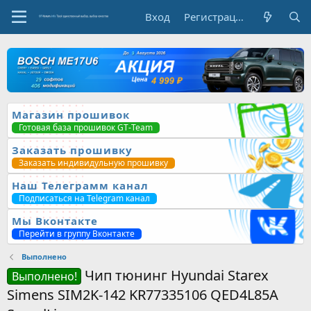
Вход
Регистрация
Магазин прошивок
Готовая база прошивок GT-Team
Заказать прошивку
Заказать индивидульную прошивку
Наш Телеграмм канал
Подписаться на Telegram канал
Мы Вконтакте
Перейти в группу Вконтакте
Выполнено
Чип тюнинг Hyundai Starex
Выполнено!
Simens SIM2K-142 KR77335106 QED4L85A