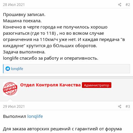
28 Июл 2021
#2
Прошивку записал.
Машина поехала.
Конечно в черте города не получилось хорошо
разогнаться (где то 118) , но во всяком случае
ограничения на 110км/ч уже нет. И каждая передача "в
кикдауне" крутится до бОльших оборотов.
Задача выполнена.
longlife спасибо за работу и оперативность.
Р
lonqlife
е
а
к
Отдел Контроля Качества
Администратор
ц
и
и
:
29 Июл 2021
#3
Выполнил
lonqlife
Для заказа авторских решений с гарантией от форума