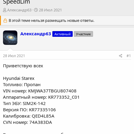
SpeedLim
А
Д
Александр63
28 Июл 2021
в
а
т
В этой теме нельзя размещать новые ответы.
т
о
а
р
н
Александр63
Активный
Участник
т
а
е
ч
м
а
ы
л
28 Июл 2021
#1
а
Приветствую всех
Hyundai Starex
Топливо: Пропан
VIN номер: KMJWA37TBGU807408
Аппаратный номер: KR773352_C01
Тип ЭБУ: SIM2K-142
Версия ПО: KR77335106
Калибровка: QED4L85A
CVN номер: 74A383DA