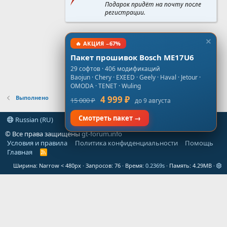
Подарок придёт на почту после
регистрации.
🔥 АКЦИЯ −67%
Пакет прошивок Bosch ME17U6
29 софтов · 406 модификаций
Baojun · Chery · EXEED · Geely · Haval · Jetour ·
OMODA · TENET · Wuling
Выполнено
4 999 ₽
15 000 ₽
до 9 августа
Смотреть пакет →
Russian (RU)
© Все права защищены
gt-forum.info
Условия и правила
Политика конфиденциальности
Помощь
Главная
R
S
Ширина
Запросов
76
Время
0.2369s
Память
4.29MB
S