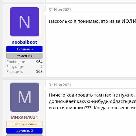
31 Июл 2021
N
иоли
Насколько я понимаю, это из за
noobsiboot
Активный
Участник
Сообщения
964
Репутация
4
Реакции
568
31 Июл 2021
М
Ничего кодировать там нах не нужно.
дописывает какую-нибудь область(всяк
и сотнях машин???. Когда полезешь ис
Михаил021
Заблокирован
Активный