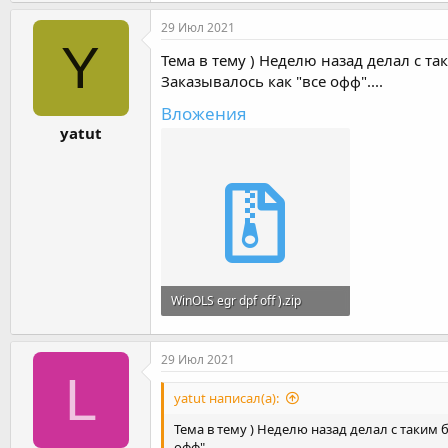
а
к
29 Июл 2021
ц
Y
и
Тема в тему ) Неделю назад делал с т
и
Заказывалось как "все офф"....
:
Вложения
yatut
WinOLS egr dpf off ).zip
503.2 KB · Просмотры: 20
29 Июл 2021
L
yatut написал(а):
Тема в тему ) Неделю назад делал с таким 
офф"....