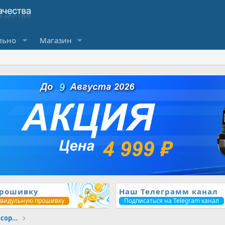
льно
Магазин
прошивку
Наш Телеграмм канал
ивидульную прошивку
Подписаться на Telegram канал
Любые вопросы по ЧИП тюнингу // Без сортировки