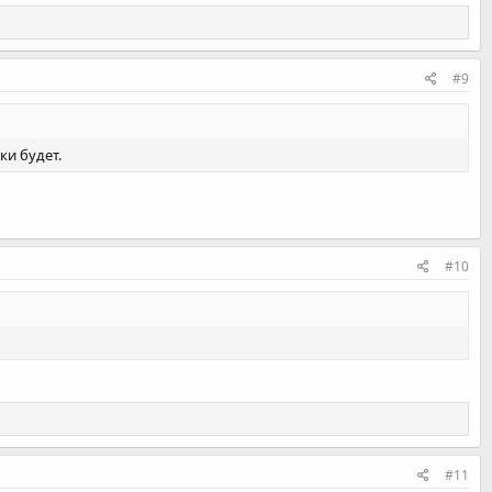
#9
ки будет.
#10
#11