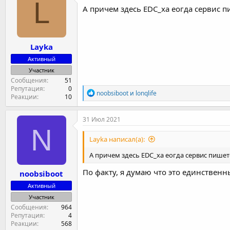
L
и
А причем здесь EDC_ха еогда сервис пи
и
:
Layka
Активный
Участник
Сообщения
51
Репутация
0
Р
noobsiboot
и
lonqlife
Реакции
10
е
а
к
31 Июл 2021
ц
N
и
Layka написал(а):
и
:
А причем здесь EDC_ха еогда сервис пишется
По факту, я думаю что это единственн
noobsiboot
Активный
Участник
Сообщения
964
Репутация
4
Реакции
568