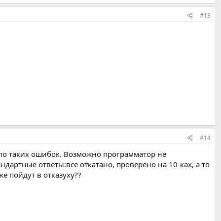
#13
#14
ило таких ошибок. Возможно программатор не
ндартные ответы:все откатано, проверено на 10-ках, а то
же пойдут в отказуху??