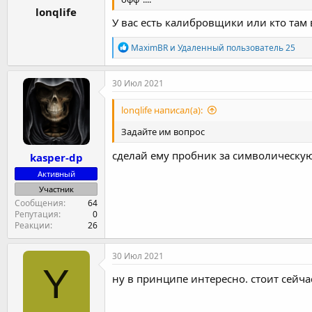
lonqlife
У вас есть калибровщики или кто там 
Р
MaximBR
и
Удаленный пользователь 25
е
а
к
30 Июл 2021
ц
и
lonqlife написал(а):
и
:
Задайте им вопрос
сделай ему пробник за символическую 
kasper-dp
Активный
Участник
Сообщения
64
Репутация
0
Реакции
26
30 Июл 2021
Y
ну в принципе интересно. стоит сейча