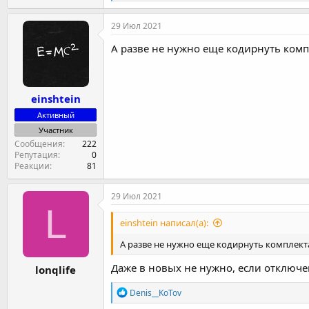
е
а
к
29 Июл 2021
ц
и
А разве не нужно еще кодирнуть комп
и
:
einshtein
Активный
Участник
Сообщения
222
Репутация
0
Реакции
81
29 Июл 2021
L
einshtein написал(а):
А разве не нужно еще кодирнуть комплект
Даже в новых не нужно, если отключе
lonqlife
Р
Denis__KoTov
е