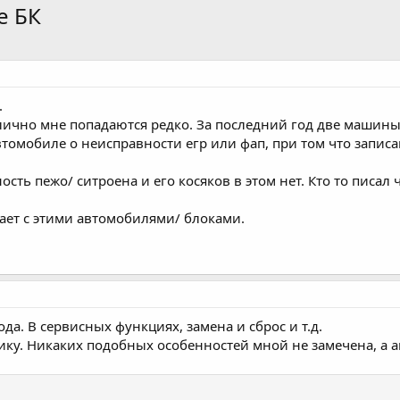
е БК
.
лично мне попадаются редко. За последний год две машины с
втомобиле о неисправности егр или фап, при том что запис
ть пежо/ ситроена и его косяков в этом нет. Кто то писал 
тает с этими автомобилями/ блоками.
да. В сервисных функциях, замена и сброс и т.д.
у. Никаких подобных особенностей мной не замечена, а авт