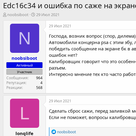
Edc16c34 и ошибка по саже на экран
А
Д
noobsiboot
29 Июл 2021
в
а
т
т
29 Июл 2021
о
а
N
Господа, возник вопрос (спор, дилема)
р
н
т
а
Автомобили концерна psa с этим эбу, 
е
ч
победить сообщение на экране бк в а
м
а
ошибок нет?
noobsiboot
ы
л
Калибровщик говорит что это особеннос
а
Активный
разъем.
Участник
Интересно мнение тех кто часто рабо
Сообщения
964
Репутация
4
Реакции
568
29 Июл 2021
L
Сделать сброс сажи, перед заливкой мо
Если не поможет, вопросы калибровщик
Р
noobsiboot
lonqlife