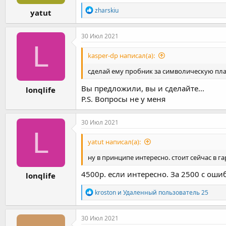
Р
zharskiu
yatut
е
а
к
30 Июл 2021
ц
L
и
kasper-dp написал(а):
и
:
сделай ему пробник за символическую плат
Вы предложили, вы и сделайте...
lonqlife
P.S. Вопросы не у меня
30 Июл 2021
L
yatut написал(а):
ну в принципе интересно. стоит сейчас в г
4500р. если интересно. За 2500 с ошиб
lonqlife
Р
kroston
и
Удаленный пользователь 25
е
а
к
30 Июл 2021
ц