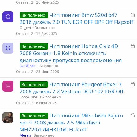
р
Ответы
2
26 Июн 2026
З
Чип тюнинг Bmw 520d b47
т
Выполнено!
G
а
2016 дизель 2.0 TUN EGR OFF DPF Off Flapsoff
а
к
Gti_evil
Выполнено
р
Ответы
2
11 Дек 2025
З
Чип тюнинг Honda Civic 4D
т
Выполнено!
G
а
2008 бензин 1.8 Keihin отключить
а
к
диагностику пропусков воспламенения
р
GanK_90
Выполнено
Ответы
2
28 Июн 2026
т
З
Чип тюнинг Peugeot Boxer 3
а
Выполнено!
F
а
2008 дизель 2.2 Vesteon DCU-102 EGR Off
к
ForceTune
Выполнено
р
Ответы
2
6 Июл 2026
З
Чип тюнинг Mitsubishi Pajero
т
Выполнено!
а
Sport 2008 дизель 2.5 Mitsubishi
а
к
MH720xF/MH810xF EGR off
р
Meren
Выполнено