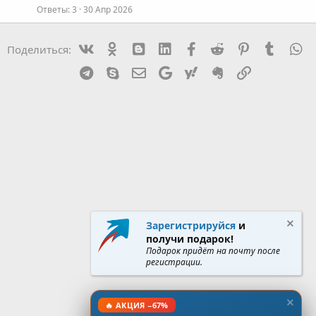
Ответы
3
30 Апр 2026
т
а
Vk
Ok
mes_blogger
Linked In
Facebook
Reddit
Pinterest
Tumblr
W
Поделиться:
Telegram
Skype
Эл. почта
Google
Yahoo
Evernote
Ссылка
Зарегистрируйся
и
получи подарок!
Подарок придёт на почту после
регистрации.
🔥 АКЦИЯ −67%