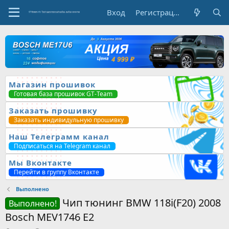
Вход
Регистрация
Магазин прошивок
Готовая база прошивок GT-Team
Заказать прошивку
Заказать индивидульную прошивку
Наш Телеграмм канал
Подписаться на Telegram канал
Мы Вконтакте
Перейти в группу Вконтакте
Выполнено
Чип тюнинг BMW 118i(F20) 2008
Выполнено!
Bosch MEV1746 E2