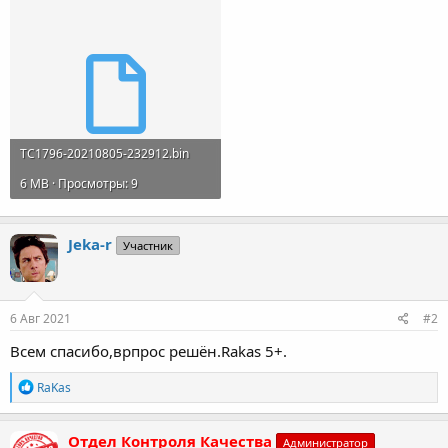
TC1796-20210805-232912.bin
6 MB · Просмотры: 9
Jeka-r
Участник
6 Авг 2021
#2
Всем спасибо,врпрос решён.Rakas 5+.
Р
RaKas
е
а
к
Отдел Контроля Качества
Администратор