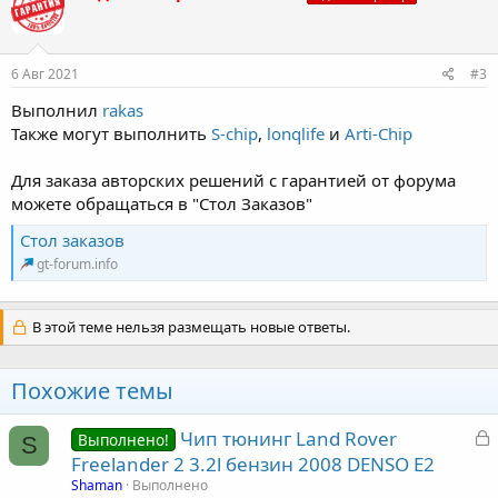
ц
и
и
:
6 Авг 2021
#3
Выполнил
rakas
Также могут выполнить
S-chip
,
lonqlife
и
Arti-Chip
Для заказа авторских решений с гарантией от форума
можете обращаться в "Стол Заказов"
Стол заказов
gt-forum.info
В этой теме нельзя размещать новые ответы.
Похожие темы
З
Чип тюнинг Land Rover
Выполнено!
S
а
Freelander 2 3.2l бензин 2008 DENSO E2
к
Shaman
Выполнено