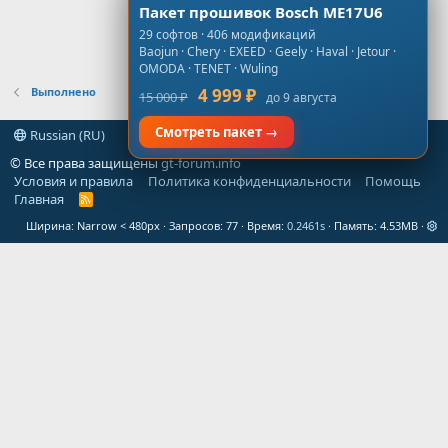
Пакет прошивок Bosch ME17U6
29 софтов · 406 модификаций
Baojun · Chery · EXEED · Geely · Haval · Jetour ·
OMODA · TENET · Wuling
Выполнено
4 999 ₽
15 000 ₽
до 9 августа
Смотреть пакет →
Russian (RU)
© Все права защищены
gt-forum.info
Условия и правила
Политика конфиденциальности
Помощь
Главная
R
S
Ширина
Запросов
77
Время
0.2461s
Память
4.53MB
S