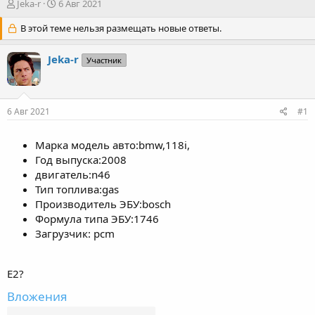
А
Д
Jeka-r
6 Авг 2021
в
а
т
В этой теме нельзя размещать новые ответы.
т
о
а
р
н
Jeka-r
Участник
т
а
е
ч
м
а
ы
л
6 Авг 2021
#1
а
Марка модель авто:bmw,118i,
Год выпуска:2008
двигатель:n46
Тип топлива:gas
Производитель ЭБУ:bosch
Формула типа ЭБУ:1746
Загрузчик: pcm
Е2?
Вложения