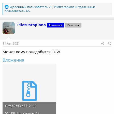
Р
Удаленный пользователь 25
,
PilotParaplana
и
Удаленный
е
пользователь 65
а
к
ц
PilotParaplana
Активный
Участник
и
и
:
11 Авг 2021
#5
Может кому понадобится CUW
Вложения
cuw_89663-48412.rar
515 KB · Просмотры: 13