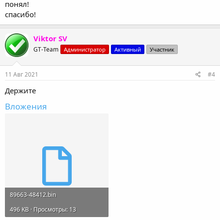
понял!
спасибо!
Viktor SV
GT-Team
Администратор
Активный
Участник
11 Авг 2021
#4
Держите
Вложения
89663-48412.bin
496 KB · Просмотры: 13