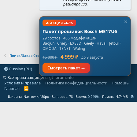
регистрации.
🔥 АКЦИЯ −67%
Пакет прошивок Bosch ME17U6
29 софтов · 406 модификаций
Baojun · Chery · EXEED · Geely · Haval · Jetour ·
OMODA · TENET · Wuling
Поиск/Заказ Стоков, Virgin, NoImmo
4 999 ₽
15 000 ₽
до 9 августа
Смотреть пакет →
Russian (RU)
© Все права защищены
gt-forum.info
Условия и правила
Политика конфиденциальности
Помощь
Главная
R
S
Ширина
Запросов
78
Время
0.2499s
Память
4.74MB
S