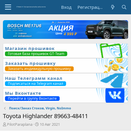
Вход
Регистрация
Магазин прошивок
Готовая база прошивок GT-Team
Заказать прошивку
Заказать индивидульную прошивку
Наш Телеграмм канал
Подписаться на Telegram канал
Мы Вконтакте
Перейти в группу Вконтакте
Поиск/Заказ Стоков, Virgin, NoImmo
Toyota Highlander 89663-48411
А
Д
PilotParaplana
10 Авг 2021
в
а