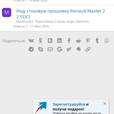
Ответы
1
9 Июн 2026
Ищу стоковую прошивку Renault Master 2
M
2.5DCI
Maximus03
Поиск/Заказ Стоков, Virgin, NoImmo
Ответы
1
11 Июл 2026
Vk
Ok
mes_blogger
Linked In
Facebook
Reddit
Pinterest
Tumblr
W
Поделиться:
Telegram
Skype
Эл. почта
Google
Yahoo
Evernote
Ссылка
Зарегистрируйся
и
получи подарок!
Подарок придёт на почту после