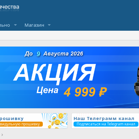
льно
Магазин
прошивку
Наш Телеграмм канал
ивидульную прошивку
Подписаться на Telegram канал