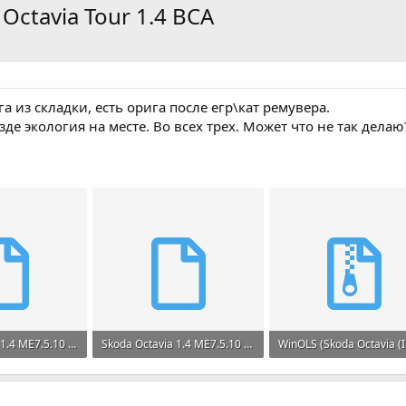
Octavia Tour 1.4 BCA
га из складки, есть орига после егр\кат ремувера.
езде экология на месте. Во всех трех. Может что не так де
Skoda Octavia 1.4 ME7.5.10 0261201406 381469 legroff.bin
Skoda Octavia 1.4 ME7.5.10 0261201406 381469 MOD_E2.bin
мотры: 1
512 KB · Просмотры: 1
1.8 KB · Просмотры: 1