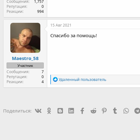
Сообщения
1,757
Репутация
0
Реакции
994
15 Авг 2021
Спасибо за помощь!
Maestro_58
Участник
Сообщения
7
Репутация
0
Р
Удаленный пользователь
Реакции
4
е
а
к
ц
и
и
Vk
Ok
mes_blogger
Linked In
Facebook
Reddit
Pinterest
Tumblr
Wha
Поделиться:
: