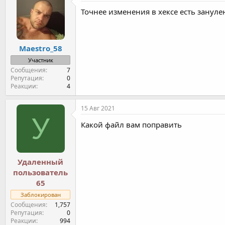
Точнее изменения в хексе есть зануле
Maestro_58
Участник
Сообщения
7
Репутация
0
Реакции
4
15 Авг 2021
У
Какой файл вам поправить
Удаленный
пользователь
65
Заблокирован
Сообщения
1,757
Репутация
0
Реакции
994