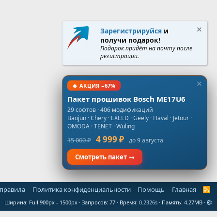
Зарегистрируйся
и
получи подарок!
Подарок придёт на почту после
регистрации.
🔥 АКЦИЯ −67%
Пакет прошивок Bosch ME17U6
29 софтов · 406 модификаций
Baojun · Chery · EXEED · Geely · Haval · Jetour ·
OMODA · TENET · Wuling
4 999 ₽
15 000 ₽
до 9 августа
Смотреть пакет →
 правила
Политика конфиденциальности
Помощь
Главная
R
S
Ширина
Запросов
77
Время
0.2326s
Память
4.27MB
S