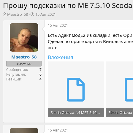
Прошу подсказки по МЕ 7.5.10 Scoda 
А
Д
Maestro_58
15 Авг 2021
в
а
т
т
15 Авг 2021
о
а
Есть Адакт модЕ2 из складки, есть Ори
р
н
т
а
Сделал по ориге карты в Винолсе, а в
е
ч
авто
м
а
Вложения
Maestro_58
ы
л
а
Участник
Сообщения
7
Репутация
0
Реакции
4
Skoda Octavia 1.4 ME7.5.10 0261201406 381469 ORI.bin
512 KB · Просмотры: 1
512 KB · Прос
15 Авг 2021