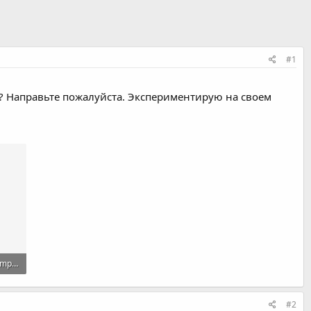
#1
лаю? Направьте пожалуйста. Экспериментирую на своем
WinOLS (Skoda Octavia (Importierted Version) - 381469).rar
#2