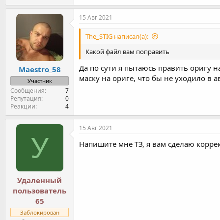
15 Авг 2021
The_STIG написал(а):
Какой файл вам поправить
Да по сути я пытаюсь править оригу н
Maestro_58
маску на ориге, что бы не уходило в а
Участник
Сообщения
7
Репутация
0
Реакции
4
15 Авг 2021
У
Напишите мне ТЗ, я вам сделаю корре
Удаленный
пользователь
65
Заблокирован