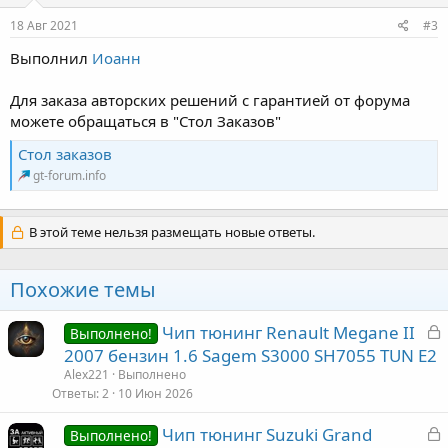
18 Авг 2021
#3
Выполнил
Иоанн
Для заказа авторских решений с гарантией от форума
можете обращаться в "Стол Заказов"
Стол заказов
gt-forum.info
В этой теме нельзя размещать новые ответы.
Похожие темы
З
Чип тюнинг Renault Megane II
Выполнено!
а
2007 бензин 1.6 Sagem S3000 SH7055 TUN E2
к
Alex221
Выполнено
р
Ответы
2
10 Июн 2026
З
Чип тюнинг Suzuki Grand
т
Выполнено!