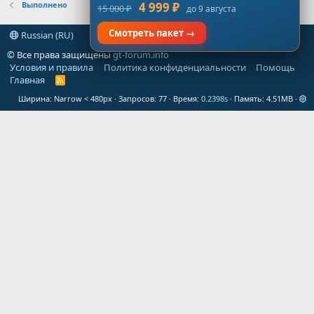
Выполнено
4 999 ₽
15 000 ₽
до 9 августа
Смотреть пакет →
Russian (RU)
© Все права защищены
gt-forum.info
Условия и правила
Политика конфиденциальности
Помощь
Главная
R
S
Ширина
Запросов
77
Время
0.2398s
Память
4.51MB
S