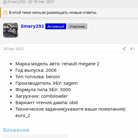
А
Д
Emery292
18 Авг 2021
в
а
т
В этой теме нельзя размещать новые ответы.
т
о
а
р
н
Emery292
Активный
Участник
т
а
е
ч
м
а
ы
л
18 Авг 2021
#1
а
Марка модель авто: renault megane 2
Год выпуска: 2006
Тип топлива: benzin
Производитель ЭБУ: sagem
Формула типа ЭБУ: 3000
Загрузчик: combiloader
Вариант чтения дампа: obd
Техническое задание(укажите ваши пожелания):
euro_2
Вложения