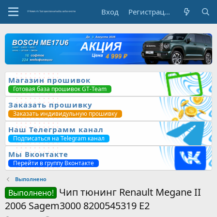
Вход
Регистрация
Магазин прошивок
Готовая база прошивок GT-Team
Заказать прошивку
Заказать индивидульную прошивку
Наш Телеграмм канал
Подписаться на Telegram канал
Мы Вконтакте
Перейти в группу Вконтакте
Выполнено
Чип тюнинг Renault Megane II
Выполнено!
2006 Sagem3000 8200545319 E2