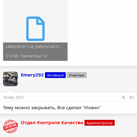
HW8200387138_SW8200545319.bin
512 KB · Просмотры: 13
Emery292
Активный
Участник
18 Авг 2021
#2
Тему можно закрывать, Все сделал "Иоанн"
Отдел Контроля Качества
Администратор