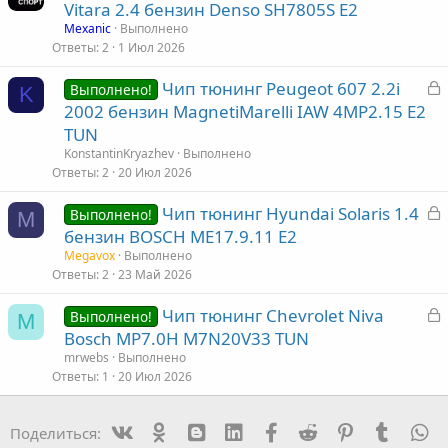
а
Vitara 2.4 бензин Denso SH7805S E2
а
к
Mexanic
Выполнено
р
Ответы
2
1 Июл 2026
З
Чип тюнинг Peugeot 607 2.2i
т
Выполнено!
K
а
2002 бензин MagnetiMarelli IAW 4MP2.15 E2
а
к
TUN
р
KonstantinKryazhev
Выполнено
Ответы
2
20 Июл 2026
т
З
Чип тюнинг Hyundai Solaris 1.4
а
Выполнено!
M
а
бензин BOSCH ME17.9.11 E2
к
Megavox
Выполнено
р
Ответы
2
23 Май 2026
З
Чип тюнинг Chevrolet Niva
т
Выполнено!
M
а
Bosch MP7.0H M7N20V33 TUN
а
к
mrwebs
Выполнено
р
Ответы
1
20 Июл 2026
т
Vk
Ok
mes_blogger
Linked In
Facebook
Reddit
Pinterest
Tumblr
W
Поделиться:
а