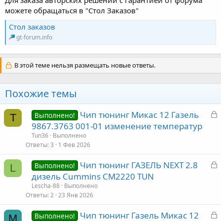
Для заказа авторских решений с гарантией от форума
можете обращаться в "Стол Заказов"
Стол заказов
gt-forum.info
В этой теме нельзя размещать новые ответы.
Похожие темы
З
Чип тюнинг Микас 12 Газель
Выполнено!
T
а
9867.3763 001-01 изменение температур
к
Tun36
Выполнено
р
Ответы
3
1 Фев 2026
З
Чип тюнинг ГАЗЕЛЬ NEXT 2.8
т
Выполнено!
L
а
дизель Cummins CM2220 TUN
а
к
Lescha-88
Выполнено
р
Ответы
2
23 Янв 2026
З
Чип тюнинг Газель Микас 12
т
Выполнено!
M