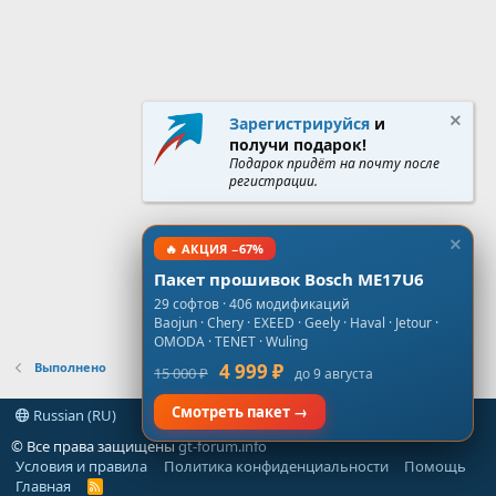
Зарегистрируйся
и
получи подарок!
Подарок придёт на почту после
регистрации.
🔥 АКЦИЯ −67%
Пакет прошивок Bosch ME17U6
29 софтов · 406 модификаций
Baojun · Chery · EXEED · Geely · Haval · Jetour ·
OMODA · TENET · Wuling
Выполнено
4 999 ₽
15 000 ₽
до 9 августа
Смотреть пакет →
Russian (RU)
© Все права защищены
gt-forum.info
Условия и правила
Политика конфиденциальности
Помощь
Главная
R