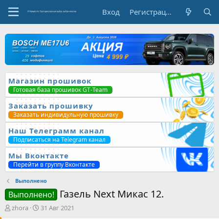
Вход
Регистрация
Магазин прошивок
Готовая база прошивок GT-Team
Заказать прошивку
Заказать индивидульную прошивку
Наш Телеграмм канал
Подписаться на Telegram канал
Мы Вконтакте
Перейти в группу Вконтакте
Выполнено
Газель Next Микас 12.
Выполнено!
А
Д
zhora
31 Авг 2021
в
а