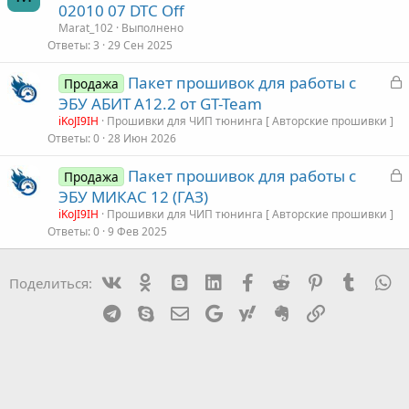
а
02010 07 DTC Off
а
к
Marat_102
Выполнено
р
Ответы
3
29 Сен 2025
З
Пакет прошивок для работы с
т
Продажа
а
ЭБУ АБИТ А12.2 от GT-Team
а
к
iKoJI9IH
Прошивки для ЧИП тюнинга [ Авторские прошивки ]
р
Ответы
0
28 Июн 2026
З
Пакет прошивок для работы с
т
Продажа
а
ЭБУ МИКАС 12 (ГАЗ)
а
к
iKoJI9IH
Прошивки для ЧИП тюнинга [ Авторские прошивки ]
р
Ответы
0
9 Фев 2025
т
Vk
Ok
mes_blogger
Linked In
Facebook
Reddit
Pinterest
Tumblr
W
Поделиться:
а
Telegram
Skype
Эл. почта
Google
Yahoo
Evernote
Ссылка