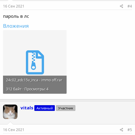
16 Сен 2021
#4
пароль в лс
Вложения
24c02_edc15v_inca - immo off.rar
312 байт · Просмотры: 4
vitals
Активный
Участник
16 Сен 2021
#5