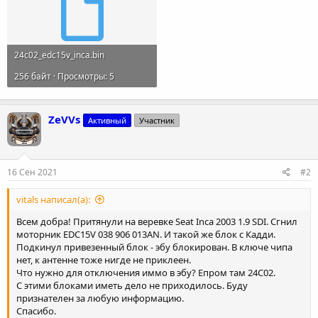
24c02_edc15v_inca.bin
256 байт · Просмотры: 5
ZeVVs
Активный
Участник
16 Сен 2021
#2
vitals написал(а):
Всем добра! Притянули на веревке Seаt Inca 2003 1.9 SDI. Сгнил
моторник EDC15V 038 906 013AN. И такой же блок с Кадди.
Подкинул привезенный блок - эбу блокирован. В ключе чипа
нет, к антенне тоже нигде не приклеен.
Что нужно для отключения иммо в эбу? Епром там 24С02.
С этими блоками иметь дело не приходилось. Буду
признателен за любую информацию.
Спасибо.