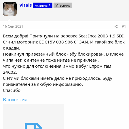
т
т
vitals
Активный
Участник
о
а
р
н
т
а
е
ч
16 Сен 2021
#1
м
а
ы
л
Всем добра! Притянули на веревке Seаt Inca 2003 1.9 SDI.
а
Сгнил моторник EDC15V 038 906 013AN. И такой же блок
с Кадди.
Подкинул привезенный блок - эбу блокирован. В ключе
чипа нет, к антенне тоже нигде не приклеен.
Что нужно для отключения иммо в эбу? Епром там
24С02.
С этими блоками иметь дело не приходилось. Буду
признателен за любую информацию.
Спасибо.
Вложения