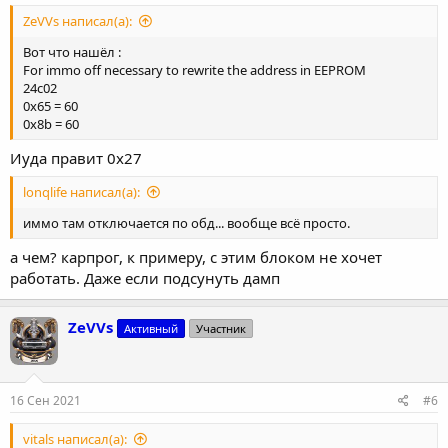
ZeVVs написал(а):
Вот что нашёл :
For immo off necessary to rewrite the address in EEPROM
24c02
0x65 = 60
0x8b = 60
Иуда правит 0х27
lonqlife написал(а):
иммо там отключается по обд... вообще всё просто.
а чем? карпрог, к примеру, с этим блоком не хочет
работать. Даже если подсунуть дамп
ZeVVs
Активный
Участник
16 Сен 2021
#6
vitals написал(а):