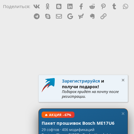
Vk
Ok
mes_blogger
Linked In
Facebook
Reddit
Pinterest
Tumblr
W
Поделиться:
Telegram
Skype
Эл. почта
Google
Yahoo
Evernote
Ссылка
Зарегистрируйся
и
получи подарок!
Подарок придёт на почту после
регистрации.
🔥 АКЦИЯ −67%
Пакет прошивок Bosch ME17U6
29 софтов · 406 модификаций