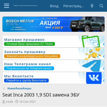
Вход
Регистрация
Магазин прошивок
Готовая база прошивок GT-Team
Заказать прошивку
Заказать индивидульную прошивку
Наш Телеграмм канал
Подписаться на Telegram канал
Мы Вконтакте
Перейти в группу Вконтакте
Иммобилайзеры
Seat Inca 2003 1,9 SDI замена ЭБУ
А
Д
vitals
16 Сен 2021
в
а