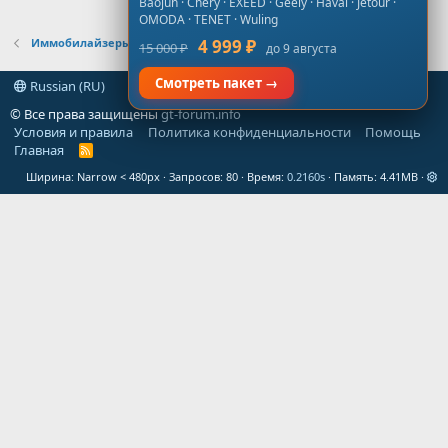
Baojun · Chery · EXEED · Geely · Haval · Jetour ·
OMODA · TENET · Wuling
Иммобилайзеры
4 999 ₽
15 000 ₽
до 9 августа
Смотреть пакет →
Russian (RU)
© Все права защищены
gt-forum.info
Условия и правила
Политика конфиденциальности
Помощь
Главная
R
S
Ширина
Запросов
80
Время
0.2160s
Память
4.41MB
S