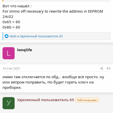
Вот что нашёл :
For immo off necessary to rewrite the address in EEPROM
24c02
0x65 = 60
0x8b = 60
Р
vitals
и
Удаленный пользователь 65
е
а
к
lonqlife
L
ц
и
и
:
16 Сен 2021
#3
иммо там отключается по обд... вообще всё просто. ну
или еепром поправить, Но будет гореть ключ на
приборке.
Удаленный пользователь 65
Заблокирован
У