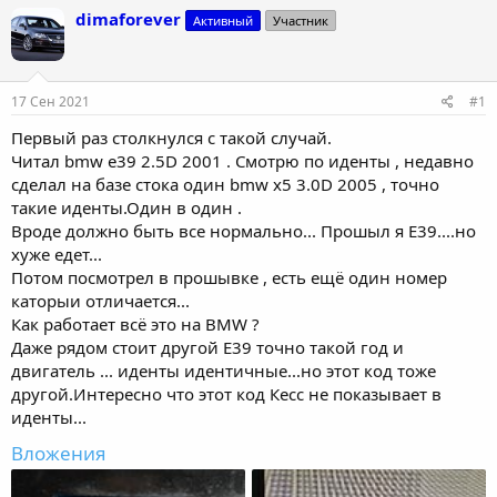
т
т
dimaforever
Активный
Участник
о
а
р
н
т
а
е
ч
17 Сен 2021
#1
м
а
ы
л
Первый раз столкнулся с такой случай.
а
Читал bmw e39 2.5D 2001 . Смотрю по иденты , недавно
сделал на базе стока один bmw x5 3.0D 2005 , точно
такие иденты.Один в один .
Вроде должно быть все нормально... Прошыл я Е39....но
хуже едет...
Потом посмотрел в прошывке , есть ещё один номер
каторыи отличается...
Как работает всё это на BMW ?
Даже рядом стоит другой Е39 точно такой год и
двигатель ... иденты идентичные...но этот код тоже
другой.Интересно что этот код Кесс не показывает в
иденты...
Вложения