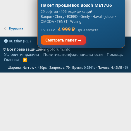
Пакет прошивок Bosch ME17U6
29 софтов · 406 модификаций
Baojun · Chery · EXEED · Geely · Haval · Jetour ·
OMODA · TENET · Wuling
Курилка
4 999 ₽
15 000 ₽
до 9 августа
Смотреть пакет →
Russian (RU)
© Все права защищены
gt-forum.info
Условия и правила
Политика конфиденциальности
Помощь
Главная
R
S
Ширина
Запросов
79
Время
0.2541s
Память
4.42MB
S