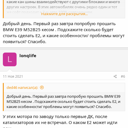
какие кан шины взаимодействуют с другими блоками и много
других настроек. В этих автомобилях очень редко один и тот
же софт подходит к 2-м авто 100% совпадением.
Нажмите для раскрытия...
ситуация такова, верный путь это каждый софт подготавливать
на базе стокового вычитанного из конкретного авто. Тогда не
Добрый день. Первый раз завтра попробую прошить
будет проблем.
BMW E39 M52B25 кесом . Подскажите сколько будет
стоить сделать Е2, и какие особенности/ проблемы могут
появиться? Спасибо.
lonqlife
L
11 Ноя 2021
#6
ded46 написал(а):
Добрый день. Первый раз завтра попробую прошить BMW E39
M52B25 кесом . Подскажите сколько будет стоить сделать Е2, и
какие особенности/ проблемы могут появиться? Спасибо.
У этих мотора по заводу только первые ДК, после
катализаторов их не встречал. О каком Е2 может идти