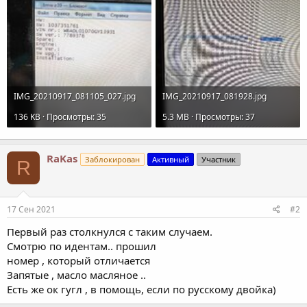
IMG_20210917_081105_027.jpg
IMG_20210917_081928.jpg
136 KB · Просмотры: 35
5.3 MB · Просмотры: 37
RaKas
Заблокирован
Активный
Участник
R
17 Сен 2021
#2
Первый раз столкнулся с таким случаем.
Смотрю по идентам.. прошил
номер , который отличается
Запятые , масло масляное ..
Есть же ок гугл , в помощь, если по русскому двойка)