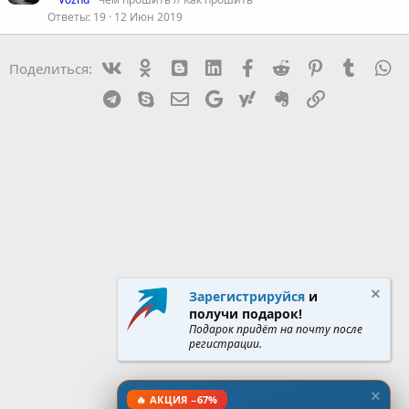
Ответы
19
12 Июн 2019
Vk
Ok
mes_blogger
Linked In
Facebook
Reddit
Pinterest
Tumblr
W
Поделиться:
Telegram
Skype
Эл. почта
Google
Yahoo
Evernote
Ссылка
Зарегистрируйся
и
получи подарок!
Подарок придёт на почту после
регистрации.
🔥 АКЦИЯ −67%