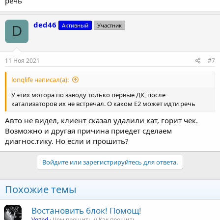
речь
ded46
Активный
Участник
D
11 Ноя 2021
#7
lonqlife написал(а):
У этих мотора по заводу только первые ДК, после
катализаторов их не встречал. О каком Е2 может идти речь
Авто не видел, клиент сказал удалили кат, горит чек.
Возможно и другая причина приедет сделаем
диагнос.тику. Но если и прошить?
Войдите или зарегистрируйтесь для ответа.
Похожие темы
Востановить блок! Помощ!
Vozhd
Чем прошить // Как прошить