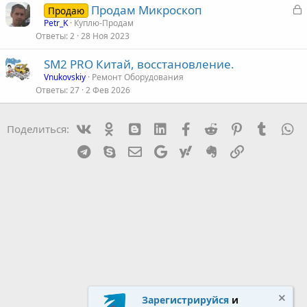
З
Продам Микроскоп
Продаю
а
Petr_K
Куплю-Продам
т
Ответы
2
28 Ноя 2023
к
а
р
SM2 PRO Китай, восстановление.
Vnukovskiy
Ремонт Оборудования
т
Ответы
27
2 Фев 2026
а
Vk
Ok
mes_blogger
Linked In
Facebook
Reddit
Pinterest
Tumblr
W
Поделиться:
Telegram
Skype
Эл. почта
Google
Yahoo
Evernote
Ссылка
Зарегистрируйся
и