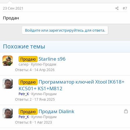
:
23 Сен 2021
#7
Продан
Войдите или зарегистрируйтесь для ответа.
Похожие темы
Starline s96
Продаю
canep
Куплю-Продам
Ответы
4
14 Апр 2026
Программатор ключей Xtool IK618+
Продаю
KC501+ KS1+M812
Petr_K
Куплю-Продам
Ответы
2
17 Янв 2025
З
Продам Dialink
Продаю
а
Petr_K
Куплю-Продам
Ответы
8
1 Авг 2023
к
р