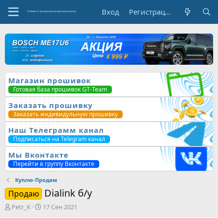
Вход
Регистрация
Магазин прошивок
Готовая база прошивок GT-Team
Заказать прошивку
Заказать индивидульную прошивку
Наш Телеграмм канал
Подписаться на Telegram канал
Мы Вконтакте
Перейти в группу Вконтакте
Куплю-Продам
Dialink б/у
Продаю
А
Д
Petr_K
17 Сен 2021
в
а