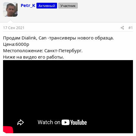
т
т
Petr_K
Активный
Участник
о
а
р
н
т
а
е
ч
17 Сен 2021
#1
м
а
ы
л
Продам Dialink, Can -трансиверы нового образца.
а
Цена:6000р
Местоположение: Санкт-Петербург.
Ниже на видео его работы.