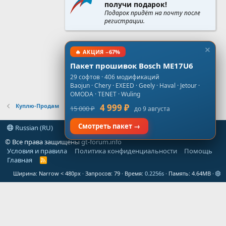
получи подарок!
Подарок придёт на почту после
регистрации.
🔥 АКЦИЯ −67%
Пакет прошивок Bosch ME17U6
29 софтов · 406 модификаций
Baojun · Chery · EXEED · Geely · Haval · Jetour ·
OMODA · TENET · Wuling
Куплю-Продам
4 999 ₽
15 000 ₽
до 9 августа
Смотреть пакет →
Russian (RU)
© Все права защищены
gt-forum.info
Условия и правила
Политика конфиденциальности
Помощь
Главная
R
S
Ширина
Запросов
79
Время
0.2256s
Память
4.64MB
S