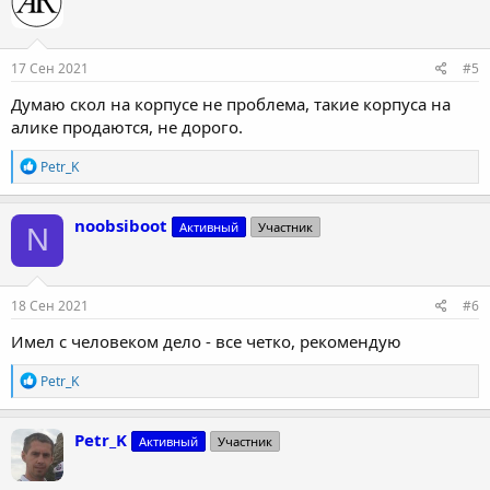
17 Сен 2021
#5
Думаю скол на корпусе не проблема, такие корпуса на
алике продаются, не дорого.
Р
Petr_K
е
а
к
noobsiboot
Активный
Участник
N
ц
и
и
:
18 Сен 2021
#6
Имел с человеком дело - все четко, рекомендую
Р
Petr_K
е
а
к
Petr_K
Активный
Участник
ц
и
и