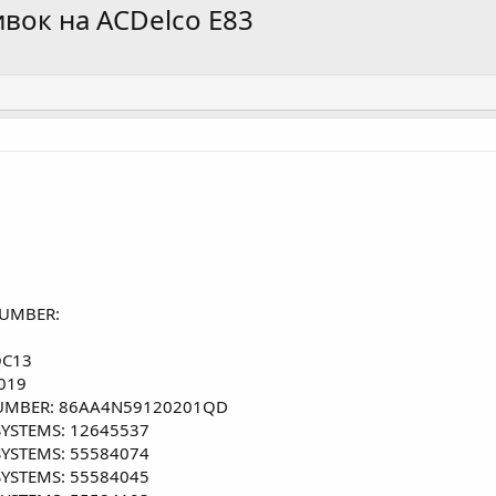
вок на ACDelco E83
NUMBER:
QC13
1019
 NUMBER: 86AA4N59120201QD
 SYSTEMS: 12645537
 SYSTEMS: 55584074
 SYSTEMS: 55584045