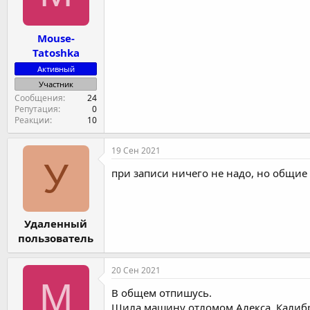
Mouse-
Tatoshka
Активный
Участник
Сообщения
24
Репутация
0
Реакции
10
19 Сен 2021
У
при записи ничего не надо, но общие
Удаленный
пользователь
20 Сен 2021
M
В общем отпишусь.
Шила машину отломом Алекса. Калибро