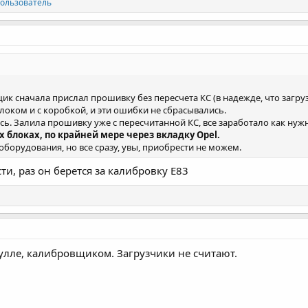
ользователь
 сначала прислал прошивку без пересчета КС (в надежде, что загруз
блоком и с коробкой, и эти ошибки не сбрасывались.
сь. Залила прошивку уже с пересчитанной КС, все заработало как нуж
х блоках, по крайней мере через вкладку Opel.
 оборудования, но все сразу, увы, приобрести не можем.
и, раз он берется за калибровку Е83
фулле, калибровщиком. Загрузчики не считают.