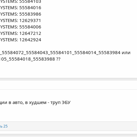
 SYSTEMS: 55584103
 SYSTEMS: 55584016
 SYSTEMS: 55583986
 SYSTEMS: 12629371
 SYSTEMS: 55584006
 SYSTEMS: 12647212
 SYSTEMS: 12642924
7_55584072_55584043_55584101_55584014_55583984 или
05_55584018_55583988 ??
и в авто, в худшем - труп ЭБУ
ь 25