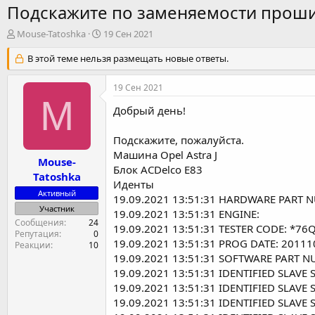
Подскажите по заменяемости проши
А
Д
Mouse-Tatoshka
19 Сен 2021
в
а
т
В этой теме нельзя размещать новые ответы.
т
о
а
р
н
19 Сен 2021
т
а
M
е
ч
Добрый день!
м
а
ы
л
Подскажите, пожалуйста.
а
Машина Opel Astra J
Mouse-
Блок ACDelco E83
Tatoshka
Иденты
Активный
19.09.2021 13:51:31 HARDWARE PART 
Участник
19.09.2021 13:51:31 ENGINE:
Сообщения
24
19.09.2021 13:51:31 TESTER CODE: *76
Репутация
0
19.09.2021 13:51:31 PROG DATE: 2011
Реакции
10
19.09.2021 13:51:31 SOFTWARE PART
19.09.2021 13:51:31 IDENTIFIED SLAVE
19.09.2021 13:51:31 IDENTIFIED SLAVE
19.09.2021 13:51:31 IDENTIFIED SLAVE