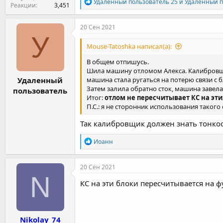
Р
Удаленный пользователь 25
и
Удаленный п
Реакции
3,451
е
а
к
20 Сен 2021
ц
У
и
Mouse-Tatoshka написал(а):
и
:
В общем отпишусь.
Шила машину отломом Алекса. Калибровщик
Удаленный
машина стала ругаться на потерю связи с 
Затем залила обратно сток, машина завела
пользователь
Итог:
отлом не пересчитывает КС на эти
П.С.: я не сторонник использования такого
Так калибровщик должен знать тонкост
Р
Иоанн
е
а
к
20 Сен 2021
ц
N
и
КС на эти блоки пересчитывается на 
и
:
Nikolay_74