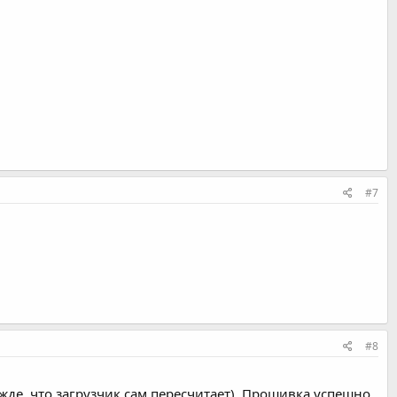
#7
#8
де, что загрузчик сам пересчитает). Прошивка успешно