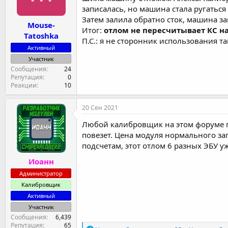
записалась, но машина стала ругаться
Затем залила обратно сток, машина за
Mouse-
Итог:
отлом не пересчитывает КС на
Tatoshka
П.С.: я не сторонник использования т
Активный
Участник
Сообщения
24
Репутация
0
Реакции
10
20 Сен 2021
Любой калибровщик на этом форуме пер
повезет. Цена модуля нормального за
подсчетам, этот отлом 6 разных ЭБУ у
Иоанн
Администратор
Калибровщик
Активный
Участник
Сообщения
6,439
Репутация
65