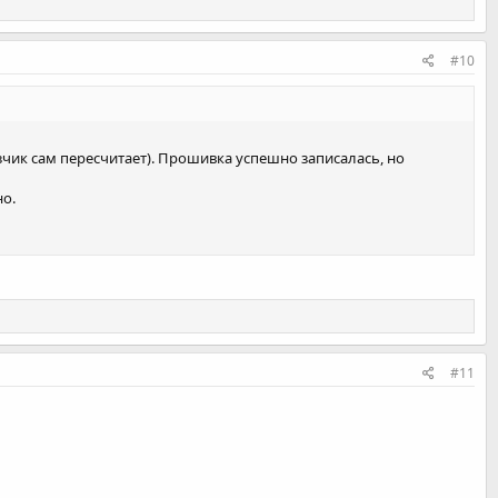
#10
чик сам пересчитает). Прошивка успешно записалась, но
но.
#11