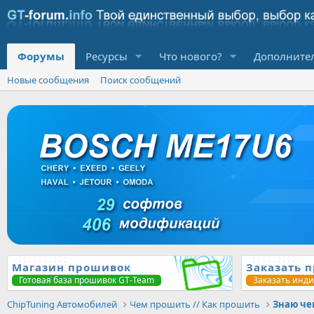
Форумы
Ресурсы
Что нового?
Дополните
Новые сообщения
Поиск сообщений
Магазин прошивок
Заказать 
Готовая база прошивок GT-Team
Заказать инд
ChipTuning Автомобилей
Чем прошить // Как прошить
Знаю че