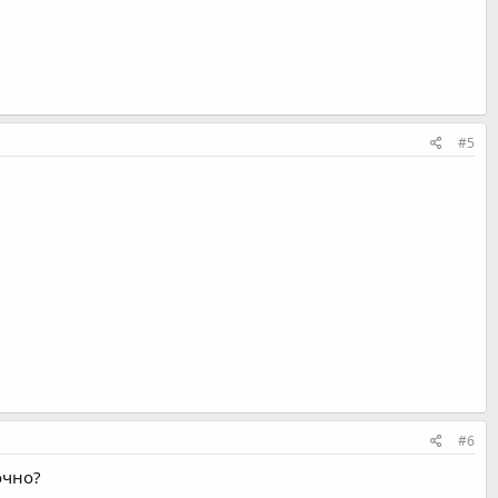
#5
#6
очно?