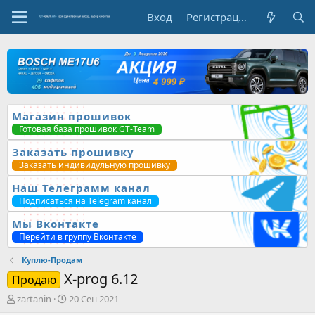
Вход
Регистрация
Магазин прошивок
Готовая база прошивок GT-Team
Заказать прошивку
Заказать индивидульную прошивку
Наш Телеграмм канал
Подписаться на Telegram канал
Мы Вконтакте
Перейти в группу Вконтакте
Куплю-Продам
X-prog 6.12
Продаю
А
Д
zartanin
20 Сен 2021
в
а