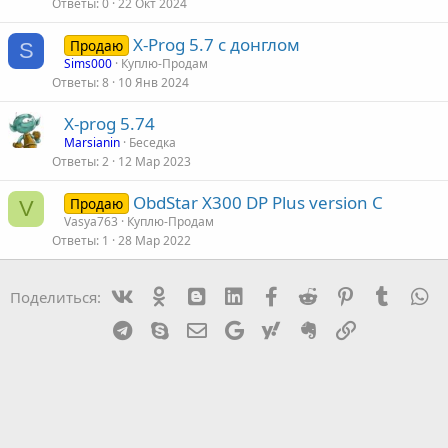
Ответы
0
22 Окт 2024
X-Prog 5.7 с донглом
Продаю
S
Sims000
Куплю-Продам
Ответы
8
10 Янв 2024
X-prog 5.74
Marsianin
Беседка
Ответы
2
12 Мар 2023
ObdStar X300 DP Plus version C
Продаю
V
Vasya763
Куплю-Продам
Ответы
1
28 Мар 2022
Vk
Ok
mes_blogger
Linked In
Facebook
Reddit
Pinterest
Tumblr
W
Поделиться:
Telegram
Skype
Эл. почта
Google
Yahoo
Evernote
Ссылка