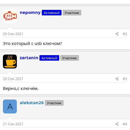
nepomny
Активный
Участник
20 Сен 2021
#2
Это который с usb ключом?
zartanin
Активный
Участник
20 Сен 2021
#3
Верно,с ключём.
alekstan26
Участник
A
21 Сен 2021
#4