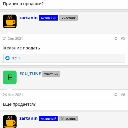
Причина продажи?
zartanin
Активный
Участник
21 Сен 2021
#5
Желание продать
Р
Petr_K
е
а
к
ECU_TUNE
Участник
E
ц
и
и
:
24 Ноя 2021
#6
Еще продается?
zartanin
Активный
Участник