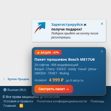
Зарегистрируйся
и
получи подарок!
Подарок придёт на почту после
регистрации.
🔥 АКЦИЯ −67%
Пакет прошивок Bosch ME17U6
29 софтов · 406 модификаций
Baojun · Chery · EXEED · Geely · Haval · Jetour ·
OMODA · TENET · Wuling
Куплю-Продам
4 999 ₽
15 000 ₽
до 9 августа
Смотреть пакет →
Russian (RU)
© Все права защищены
gt-forum.info
Условия и правила
Политика конфиденциальности
Помощь
Главная
R
S