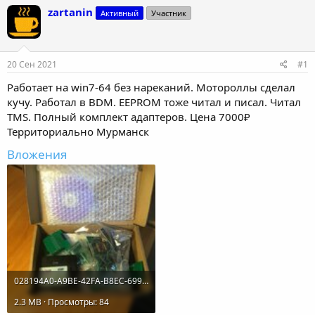
т
т
zartanin
Активный
Участник
о
а
р
н
т
а
е
ч
20 Сен 2021
#1
м
а
ы
л
Работает на win7-64 без нареканий. Мотороллы сделал
а
кучу. Работал в BDM. EEPROM тоже читал и писал. Читал
TMS. Полный комплект адаптеров. Цена 7000₽
Территориально Мурманск
Вложения
028194A0-A9BE-42FA-B8EC-699DF7F0B29F.jpeg
2.3 MB · Просмотры: 84