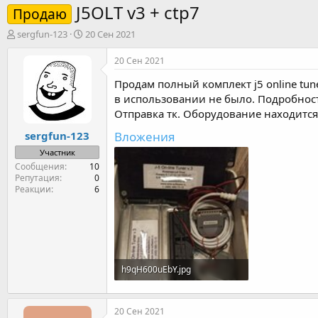
J5OLT v3 + ctp7
Продаю
А
Д
sergfun-123
20 Сен 2021
в
а
т
т
20 Сен 2021
о
а
Продам полный комплект j5 online tuner 
р
н
т
а
в использовании не было. Подробности
е
ч
Отправка тк. Оборудование находится
м
а
Вложения
sergfun-123
ы
л
а
Участник
Сообщения
10
Репутация
0
Реакции
6
h9qH600uEbY.jpg
155.6 KB · Просмотры: 23
20 Сен 2021