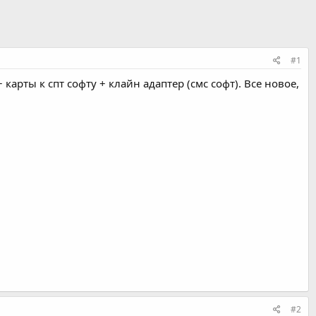
#1
 + карты к спт софту + клайн адаптер (смс софт). Все новое,
#2