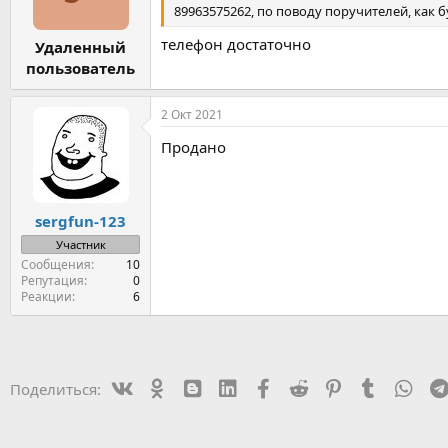
:
89963575262, по поводу поручителей, как б
телефон достаточно
Удаленный
пользователь
2 Окт 2021
Продано
sergfun-123
Участник
Сообщения
10
Репутация
0
Реакции
6
Vk
Ok
mes_blogger
Linked In
Facebook
Reddit
Pinterest
Tumblr
Wha
Поделиться: