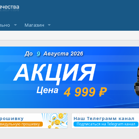
льно
Магазин
прошивку
Наш Телеграмм канал
ивидульную прошивку
Подписаться на Telegram канал