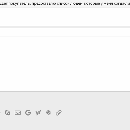
удет покупатель, предоставлю список людей, которые у меня когда-либ
tsApp
Telegram
Skype
Эл. почта
Google
Yahoo
Evernote
Ссылка