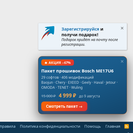
Зарегистрируйся
и
получи подарок!
Подарок придёт на почту после
регистрации.
🔥 АКЦИЯ −67%
Пакет прошивок Bosch ME17U6
29 софтов · 406 модификаций
Baojun · Chery · EXEED · Geely · Haval · Jetour ·
OMODA · TENET · Wuling
4 999 ₽
15 000 ₽
до 9 августа
Смотреть пакет →
 правила
Политика конфиденциальности
Помощь
Главная
R
S