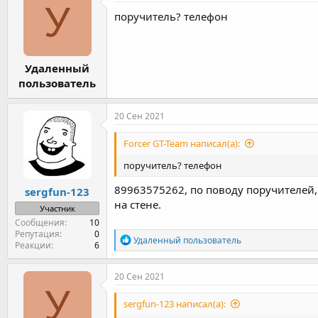
У
поручитель? телефон
Удаленный
пользователь
20 Сен 2021
Forcer GT-Team написал(а):
поручитель? телефон
89963575262, по поводу поручителей, 
sergfun-123
на стене.
Участник
Сообщения
10
Репутация
0
Р
Удаленный пользователь
Реакции
6
е
а
к
20 Сен 2021
ц
У
и
sergfun-123 написал(а):
и