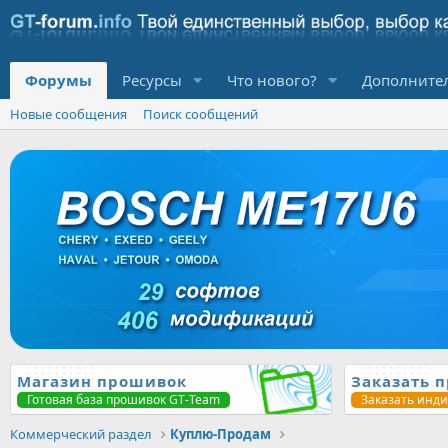
Форумы
Ресурсы
Что нового?
Дополните
Новые сообщения
Поиск сообщений
Магазин прошивок
Заказать 
Готовая база прошивок GT-Team
Заказать инд
Коммерческий раздел
Куплю-Продам