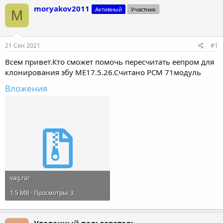
т
т
moryakov2011
Активный
Участник
M
о
а
р
н
т
а
е
ч
21 Сен 2021
#1
м
а
ы
л
Всем привет.Кто сможет помочь пересчитать еепром для
а
клонирования эбу МЕ17.5.26.Считано PCM 71модуль
Вложения
vag.rar
1.5 MB · Просмотры: 3