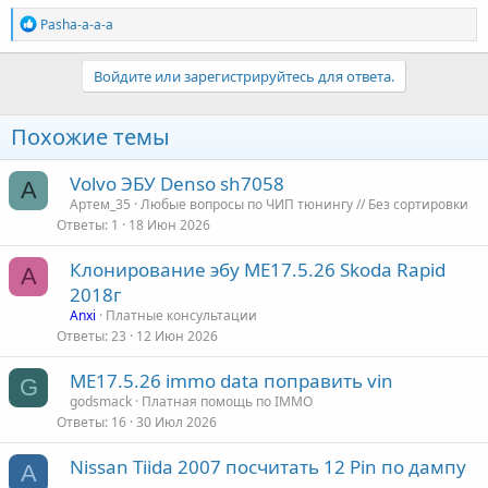
Р
Pasha-a-a-a
е
а
к
Войдите или зарегистрируйтесь для ответа.
ц
и
и
Похожие темы
:
Volvo ЭБУ Denso sh7058
А
Артем_35
Любые вопросы по ЧИП тюнингу // Без сортировки
Ответы
1
18 Июн 2026
Клонирование эбу МЕ17.5.26 Skoda Rapid
A
2018г
Anxi
Платные консультации
Ответы
23
12 Июн 2026
МЕ17.5.26 immo data поправить vin
G
godsmack
Платная помощь по IMMO
Ответы
16
30 Июл 2026
Nissan Tiida 2007 посчитать 12 Pin по дампу
A