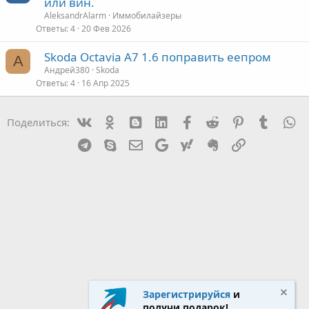
или вин.
AleksandrAlarm
Иммобилайзеры
Ответы
4
20 Фев 2026
Skoda Octavia A7 1.6 поправить еепром
А
Андрей380
Skoda
Ответы
4
16 Апр 2025
Vk
Ok
mes_blogger
Linked In
Facebook
Reddit
Pinterest
Tumblr
W
Поделиться:
Telegram
Skype
Эл. почта
Google
Yahoo
Evernote
Ссылка
Зарегистрируйся
и
получи подарок!