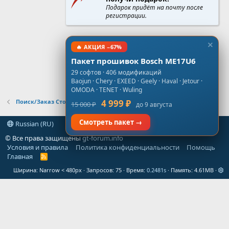
Подарок придёт на почту после
регистрации.
🔥 АКЦИЯ −67%
Пакет прошивок Bosch ME17U6
29 софтов · 406 модификаций
Baojun · Chery · EXEED · Geely · Haval · Jetour ·
OMODA · TENET · Wuling
Поиск/Заказ Стоков, Virgin, NoImmo
4 999 ₽
15 000 ₽
до 9 августа
Смотреть пакет →
Russian (RU)
© Все права защищены
gt-forum.info
Условия и правила
Политика конфиденциальности
Помощь
Главная
R
S
Ширина
Запросов
75
Время
0.2481s
Память
4.61MB
S