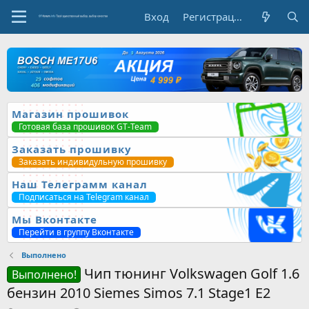
Вход
Регистрация
Магазин прошивок
Готовая база прошивок GT-Team
Заказать прошивку
Заказать индивидульную прошивку
Наш Телеграмм канал
Подписаться на Telegram канал
Мы Вконтакте
Перейти в группу Вконтакте
Выполнено
Чип тюнинг Volkswagen Golf 1.6
Выполнено!
бензин 2010 Siemes Simos 7.1 Stage1 E2