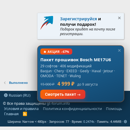
Зарегистрируйся
и
получи подарок!
Подарок придёт на почту после
регистрации.
🔥 АКЦИЯ −67%
Пакет прошивок Bosch ME17U6
29 софтов · 406 модификаций
Baojun · Chery · EXEED · Geely · Haval · Jetour ·
OMODA · TENET · Wuling
Выполнено
4 999 ₽
15 000 ₽
до 9 августа
Смотреть пакет →
Russian (RU)
© Все права защищены
gt-forum.info
Условия и правила
Политика конфиденциальности
Помощь
Главная
R
S
Ширина
Запросов
77
Время
0.2474s
Память
4.44MB
S