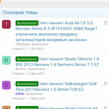
Похожие темы
З
Чип тюнинг Audi A6 C6 3.0
Выполнено!
T
а
бензин Simos 8.3 4F1910551 0080 Stage1
к
отключить экологию продувку
р
катализаторов вихревые заслонки
TREAlexey
Выполнено
т
Ответы
2
1 Окт 2025
а
Чип тюнинг Skoda Oktavia 1.6
Выполнено!
R
BSE 2012 бензин 1.6 Siemens Simos 7.1 E2
RomYch
Выполнено
Ответы
1
4 Фев 2025
З
Чип тюнинг Volkswagen Golf
Выполнено!
D
а
Plus 2011бензин 1.6 Simos TUN Е2
к
DRAIV
Выполнено
р
Ответы
1
1 Июн 2025
З
Чип тюнинг Skoda Octavia A5
т
Выполнено!