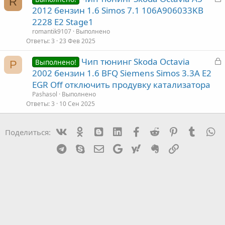
R
а
2012 бензин 1.6 Simos 7.1 106A906033KB
а
к
2228 E2 Stage1
р
romantik9107
Выполнено
Ответы
3
23 Фев 2025
т
З
Чип тюнинг Skoda Octavia
а
Выполнено!
P
а
2002 бензин 1.6 BFQ Siemens Simos 3.3A E2
к
EGR Off отключить продувку катализатора
р
Pashasol
Выполнено
Ответы
3
10 Сен 2025
т
а
Vk
Ok
mes_blogger
Linked In
Facebook
Reddit
Pinterest
Tumblr
W
Поделиться:
Telegram
Skype
Эл. почта
Google
Yahoo
Evernote
Ссылка