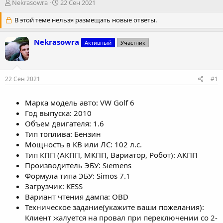
А
Д
Nekrasowra
22 Сен 2021
в
а
т
В этой теме нельзя размещать новые ответы.
т
о
а
р
н
Nekrasowra
Активный
Участник
т
а
е
ч
м
а
ы
л
22 Сен 2021
#1
а
Марка модель авто: VW Golf 6
Год выпуска: 2010
Объем двигателя: 1.6
Тип топлива: Бензин
Мощность в КВ или ЛС: 102 л.с.
Тип КПП (АКПП, МКПП, Вариатор, Робот): АКПП
Производитель ЭБУ: Siemens
Формула типа ЭБУ: Simos 7.1
Загрузчик: KESS
Вариант чтения дампа: OBD
Техническое задание(укажите ваши пожелания):
Клиент жалуется на провал при переключении со 2-