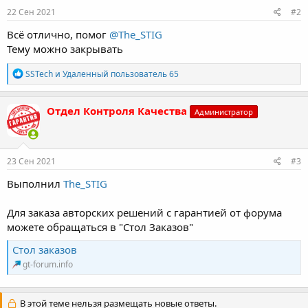
22 Сен 2021
#2
Всё отлично, помог
@The_STIG
Тему можно закрывать
Р
SSTech
и
Удаленный пользователь 65
е
а
к
Отдел Контроля Качества
Администратор
ц
и
и
:
23 Сен 2021
#3
Выполнил
The_STIG
Для заказа авторских решений с гарантией от форума
можете обращаться в "Стол Заказов"
Стол заказов
gt-forum.info
В этой теме нельзя размещать новые ответы.