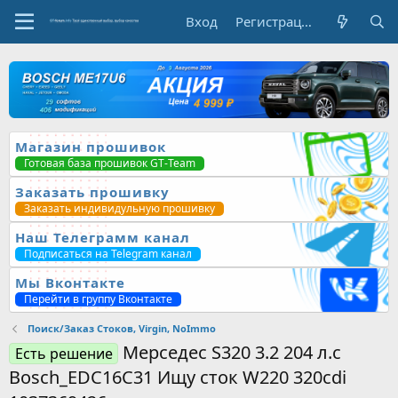
Вход
Регистрация
Магазин прошивок
Готовая база прошивок GT-Team
Заказать прошивку
Заказать индивидульную прошивку
Наш Телеграмм канал
Подписаться на Telegram канал
Мы Вконтакте
Перейти в группу Вконтакте
Поиск/Заказ Стоков, Virgin, NoImmo
Мерседес S320 3.2 204 л.с
Есть решение
Bosch_EDC16C31 Ищу сток W220 320cdi