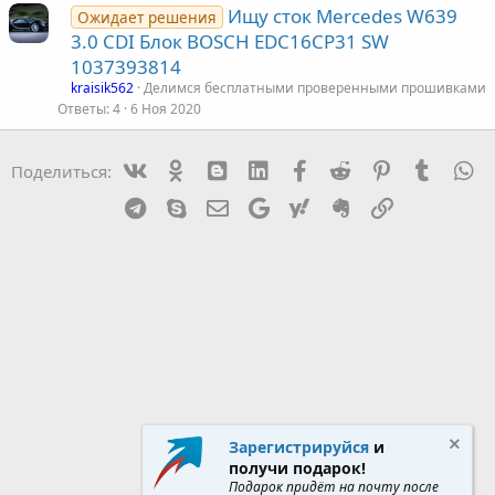
Ищу сток Mercedes W639
Ожидает решения
3.0 CDI Блок BOSCH EDC16CP31 SW
1037393814
kraisik562
Делимся бесплатными проверенными прошивками
Ответы
4
6 Ноя 2020
Vk
Ok
mes_blogger
Linked In
Facebook
Reddit
Pinterest
Tumblr
W
Поделиться:
Telegram
Skype
Эл. почта
Google
Yahoo
Evernote
Ссылка
Зарегистрируйся
и
получи подарок!
Подарок придёт на почту после