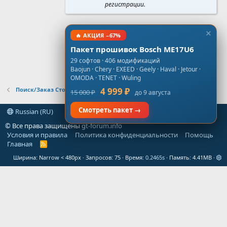
регистрации.
🔥 АКЦИЯ −67%
Пакет прошивок Bosch ME17U6
29 софтов · 406 модификаций
Baojun · Chery · EXEED · Geely · Haval · Jetour ·
OMODA · TENET · Wuling
Поиск/Заказ Стоков, Virgin, NoImmo
4 999 ₽
15 000 ₽
до 9 августа
Смотреть пакет →
Russian (RU)
© Все права защищены
gt-forum.info
Условия и правила
Политика конфиденциальности
Помощь
Главная
R
S
Ширина
Запросов
75
Время
0.2465s
Память
4.41MB
S