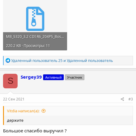
MB_S320_3.2 CDI R6_204PS_Bosch_EDC16C31_369426_Original.7z
220.2 KB · Просмотры: 11
Р
Удаленный пользователь 25
и
Удаленный пользователь
е
а
к
Sergey39
Активный
Участник
S
ц
и
и
:
22 Сен 2021
#3
Vitdia написал(а):
держите
Большое спасибо выручил ?