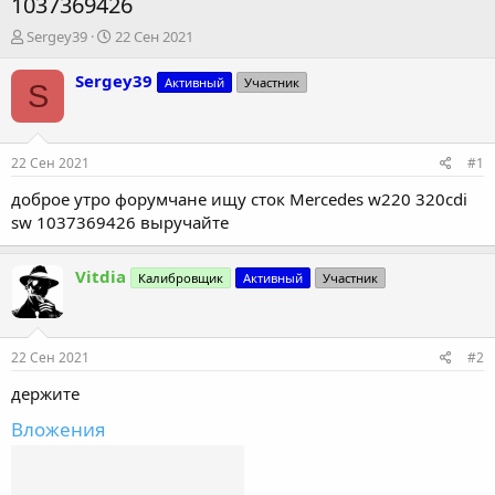
1037369426
А
Д
Sergey39
22 Сен 2021
в
а
т
т
Sergey39
Активный
Участник
S
о
а
р
н
т
а
е
ч
22 Сен 2021
#1
м
а
ы
л
доброе утро форумчане ищу сток Mercedes w220 320cdi
а
sw 1037369426 выручайте
Vitdia
Калибровщик
Активный
Участник
22 Сен 2021
#2
держите
Вложения