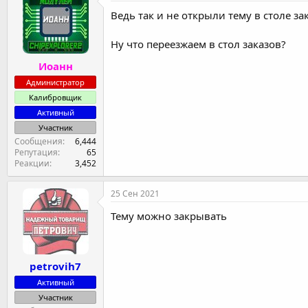
Ведь так и не открыли тему в столе з
Ну что переезжаем в стол заказов?
Иоанн
Администратор
Калибровщик
Активный
Участник
Сообщения
6,444
Репутация
65
Реакции
3,452
25 Сен 2021
Тему можно закрывать
petrovih7
Активный
Участник