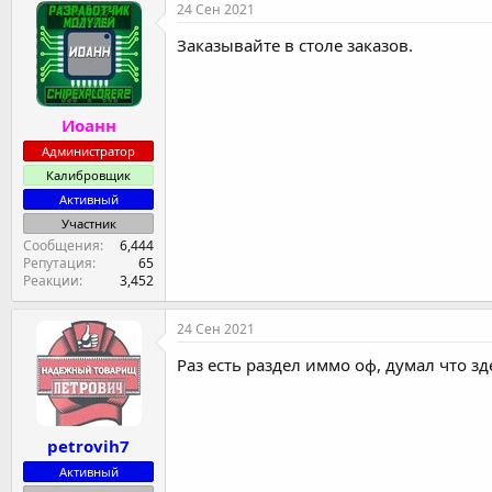
24 Сен 2021
Заказывайте в столе заказов.
Иоанн
Администратор
Калибровщик
Активный
Участник
Сообщения
6,444
Репутация
65
Реакции
3,452
24 Сен 2021
Раз есть раздел иммо оф, думал что зд
petrovih7
Активный