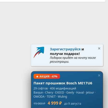
Зарегистрируйся
и
получи подарок!
Подарок придёт на почту после
регистрации.
🔥 АКЦИЯ −67%
Пакет прошивок Bosch ME17U6
29 софтов · 406 модификаций
Baojun · Chery · EXEED · Geely · Haval · Jetour ·
OMODA · TENET · Wuling
4 999 ₽
15 000 ₽
до 9 августа