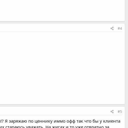
#4
#5
!? Я заряжаю по ценнику иммо офф так что бы у клиента
 стараюсь уважать. На жигах и то уже отвратно за