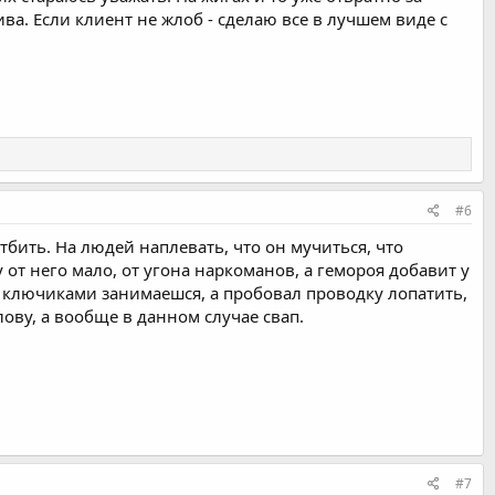
ва. Если клиент не жлоб - сделаю все в лучшем виде с
#6
тбить. На людей наплевать, что он мучиться, что
 от него мало, от угона наркоманов, а гемороя добавит у
вот ключиками занимаешся, а пробовал проводку лопатить,
слову, а вообще в данном случае свап.
#7