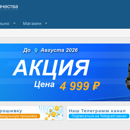
льно
Магазин
прошивку
Наш Телеграмм канал
ивидульную прошивку
Подписаться на Telegram канал