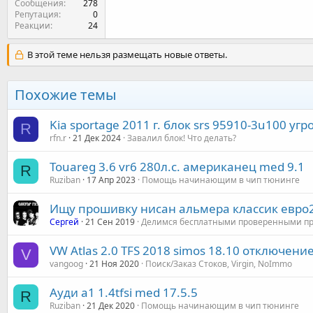
Сообщения
278
Репутация
0
Реакции
24
В этой теме нельзя размещать новые ответы.
Похожие темы
Kia sportage 2011 г. блок srs 95910-3u100 у
R
rfn.r
21 Дек 2024
Завалил блок! Что делать?
Touareg 3.6 vr6 280л.с. американец med 9.1
R
Ruziban
17 Апр 2023
Помощь начинающим в чип тюнинге
Ищу прошивку нисан альмера классик евро
Сергей
21 Сен 2019
Делимся бесплатными проверенными п
VW Atlas 2.0 TFS 2018 simos 18.10 отключен
V
vangoog
21 Ноя 2020
Поиск/Заказ Стоков, Virgin, NoImmo
Ауди а1 1.4tfsi med 17.5.5
R
Ruziban
21 Дек 2020
Помощь начинающим в чип тюнинге