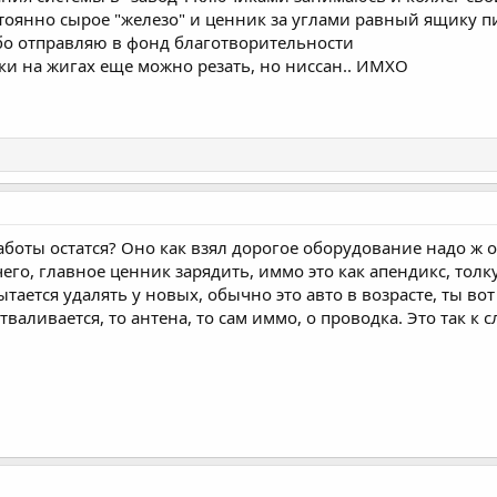
стоянно сырое "железо" и ценник за углами равный ящику пи
бо отправляю в фонд благотворительности
ики на жигах еще можно резать, но ниссан.. ИМХО
аботы остатся? Оно как взял дорогое оборудование надо ж о
его, главное ценник зарядить, иммо это как апендикс, толку
пытается удалять у новых, обычно это авто в возрасте, ты 
тваливается, то антена, то сам иммо, о проводка. Это так к 