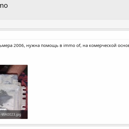
mmo
ьмера 2006, нужна помощь в immo of, на комерческой основе
-WA0023.jpg
смотры: 11