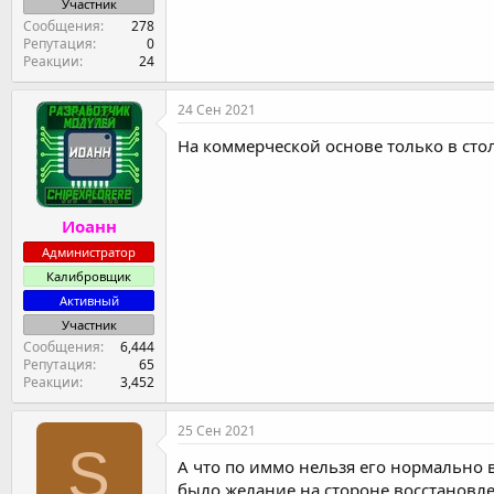
Участник
Сообщения
278
Репутация
0
Реакции
24
24 Сен 2021
На коммерческой основе только в стол
Иоанн
Администратор
Калибровщик
Активный
Участник
Сообщения
6,444
Репутация
65
Реакции
3,452
25 Сен 2021
S
А что по иммо нельзя его нормально 
было желание на стороне восстановле