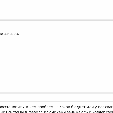
е заказов.
восстановить, в чем проблемы? Каков бюджет или у Вас свап
ния системы в "завод". Ключиками занимаюсь и коллег своих