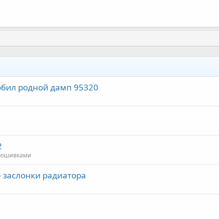
гробил родной дамп 95320
2
рошивками
ие заслонки радиатора