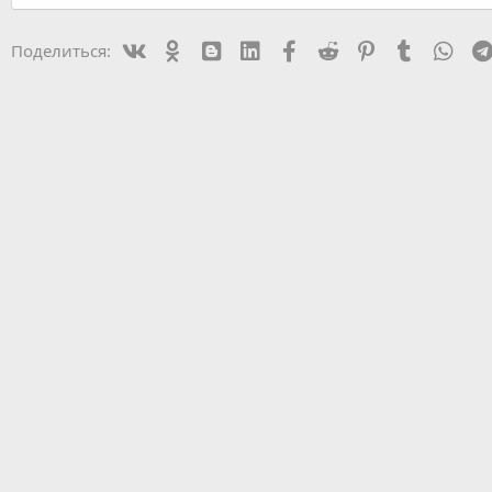
Vk
Ok
mes_blogger
Linked In
Facebook
Reddit
Pinterest
Tumblr
Wha
Поделиться: