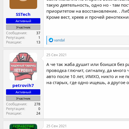
такую деятельность, одно но - там по
приоритетом на восстановление. . Ли
SSTech
Кроме вест, хреев и прочей ренотехн
Активный
Участник
Сообщения
37
Репутация
1
Р
vandal
Реакции
13
е
а
к
25 Сен 2021
ц
и
А че так жаба душит или боишся без р
и
проводка глючит, сигналку, да много ч
:
авто после 10 лет, ИМХО, никто и не 
на старых, где одно ищешь, а другое о
petrovih7
Активный
Участник
Сообщения
278
Репутация
0
Реакции
24
25 Сен 2021