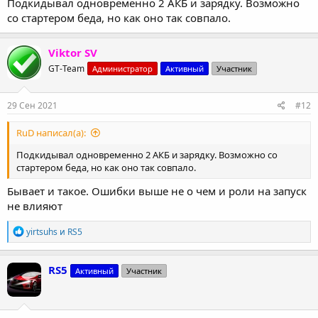
Подкидывал одновременно 2 АКБ и зарядку. Возможно
со стартером беда, но как оно так совпало.
Viktor SV
GT-Team
Администратор
Активный
Участник
29 Сен 2021
#12
RuD написал(а):
Подкидывал одновременно 2 АКБ и зарядку. Возможно со
стартером беда, но как оно так совпало.
Бывает и такое. Ошибки выше не о чем и роли на запуск
не влияют
Р
yirtsuhs
и
RS5
е
а
к
RS5
Активный
Участник
ц
и
и
: