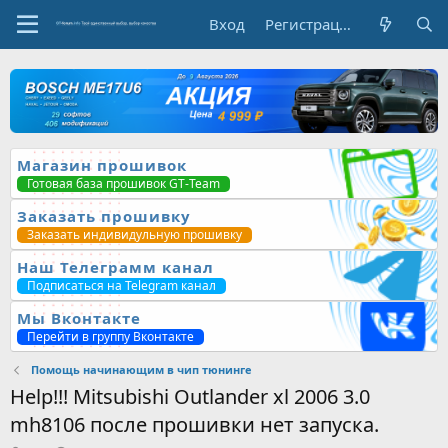
Вход
Регистрация
Магазин прошивок
Готовая база прошивок GT-Team
Заказать прошивку
Заказать индивидульную прошивку
Наш Телеграмм канал
Подписаться на Telegram канал
Мы Вконтакте
Перейти в группу Вконтакте
Помощь начинающим в чип тюнинге
Help!!! Mitsubishi Outlander xl 2006 3.0
mh8106 после прошивки нет запуска.