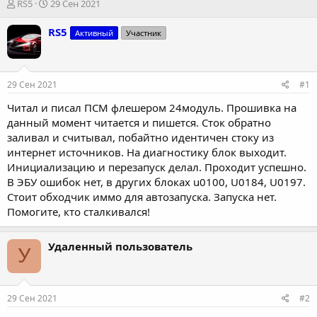
А
Д
RS5
29 Сен 2021
в
а
т
т
RS5
Активный
Участник
о
а
р
н
т
а
е
ч
29 Сен 2021
#1
м
а
ы
л
Читал и писал ПСМ флешером 24модуль. Прошивка на
а
данный момент читается и пишется. Сток обратно
заливал и считывал, побайтно идентичен стоку из
интернет источников. На диагностику блок выходит.
Инициализацию и перезапуск делал. Проходит успешно.
В ЭБУ ошибок нет, в других блоках u0100, U0184, U0197.
Стоит обходчик иммо для автозапуска. Запуска нет.
Помогите, кто сталкивался!
Удаленный пользователь
У
29 Сен 2021
#2