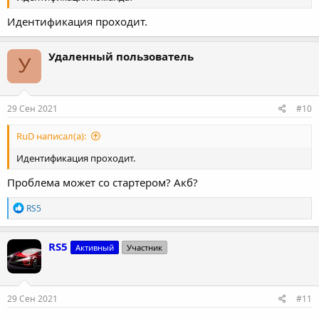
Идентификация проходит.
Удаленный пользователь
У
29 Сен 2021
#10
RuD написал(а):
Идентификация проходит.
Проблема может со стартером? Акб?
Р
RS5
е
а
к
RS5
Активный
Участник
ц
и
и
:
29 Сен 2021
#11