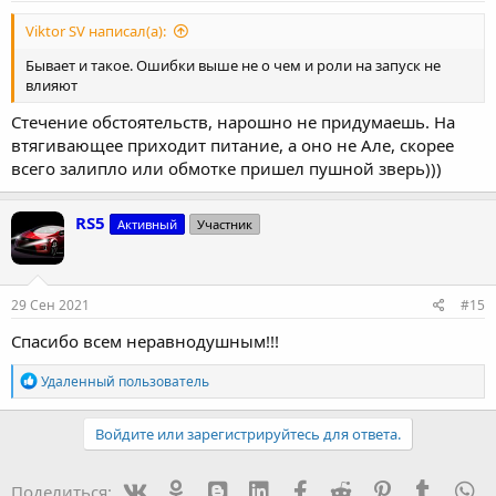
Viktor SV написал(а):
Бывает и такое. Ошибки выше не о чем и роли на запуск не
влияют
Стечение обстоятельств, нарошно не придумаешь. На
втягивающее приходит питание, а оно не Але, скорее
всего залипло или обмотке пришел пушной зверь)))
RS5
Активный
Участник
29 Сен 2021
#15
Спасибо всем неравнодушным!!!
Р
Удаленный пользователь
е
а
к
Войдите или зарегистрируйтесь для ответа.
ц
и
и
Vk
Ok
mes_blogger
Linked In
Facebook
Reddit
Pinterest
Tumblr
W
Поделиться: