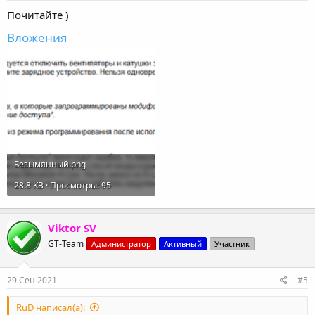
Почитайте )
Вложения
Безымянный.png
28.8 KB · Просмотры: 95
Viktor SV
GT-Team
Администратор
Активный
Участник
29 Сен 2021
#5
RuD написал(а):