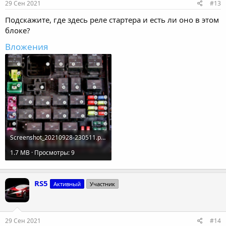
29 Сен 2021
#13
Подскажите, где здесь реле стартера и есть ли оно в этом
блоке?
Вложения
Screenshot_20210928-230511.png
1.7 MB · Просмотры: 9
RS5
Активный
Участник
29 Сен 2021
#14