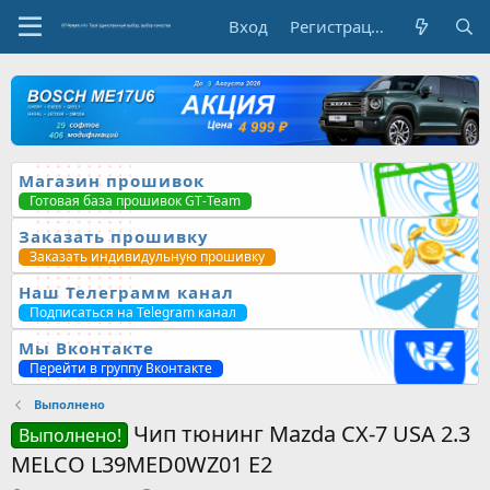
Вход
Регистрация
Магазин прошивок
Готовая база прошивок GT-Team
Заказать прошивку
Заказать индивидульную прошивку
Наш Телеграмм канал
Подписаться на Telegram канал
Мы Вконтакте
Перейти в группу Вконтакте
Выполнено
Чип тюнинг Mazda CX-7 USA 2.3
Выполнено!
MELCO L39MED0WZ01 E2