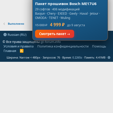
Пакет прошивок Bosch ME17U6
29 софтов · 406 модификаций
Baojun · Chery · EXEED · Geely · Haval · Jetour ·
OMODA · TENET · Wuling
Выполнено
4 999 ₽
15 000 ₽
до 9 августа
Смотреть пакет →
Russian (RU)
© Все права защищены
gt-forum.info
Условия и правила
Политика конфиденциальности
Помощь
Главная
R
S
Ширина
Запросов
76
Время
0.2265s
Память
4.41MB
S