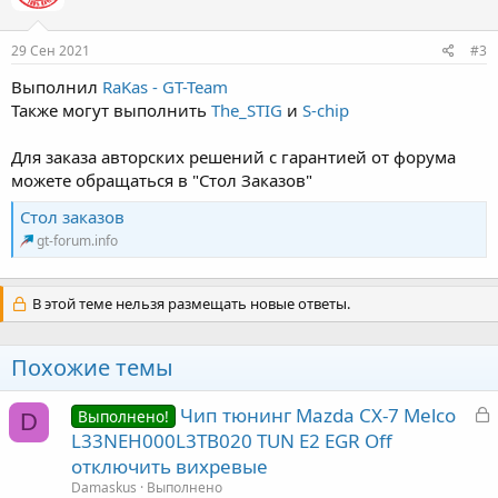
и
:
29 Сен 2021
#3
Выполнил
RaKas - GT-Team
Также могут выполнить
The_STIG
и
S-chip
Для заказа авторских решений с гарантией от форума
можете обращаться в "Стол Заказов"
Стол заказов
gt-forum.info
В этой теме нельзя размещать новые ответы.
Похожие темы
З
Чип тюнинг Mazda CX-7 Melco
Выполнено!
D
а
L33NEH000L3TB020 TUN E2 EGR Off
к
отключить вихревые
р
Damaskus
Выполнено