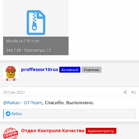
Mazda cx-7 911.rar
344.7 KB · Просмотры: 12
proffessor10rus
Активный
Участник
29 Сен 2021
#2
@RaKas - GT-Team
, Спасибо. Выполнено.
Р
RaKas
е
а
к
Отдел Контроля Качества
Администратор
ц
и