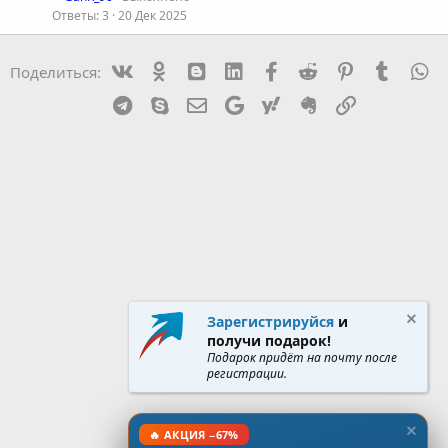
р
Ответы
3
20 Дек 2025
т
Vk
Ok
mes_blogger
Linked In
Facebook
Reddit
Pinterest
Tumblr
W
Поделиться:
а
Telegram
Skype
Эл. почта
Google
Yahoo
Evernote
Ссылка
Зарегистрируйся
и
получи подарок!
Подарок придёт на почту после
регистрации.
🔥 АКЦИЯ −67%