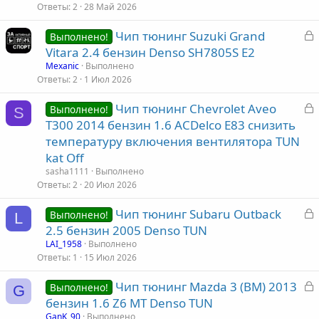
Ответы
2
28 Май 2026
т
З
Чип тюнинг Suzuki Grand
а
Выполнено!
а
Vitara 2.4 бензин Denso SH7805S E2
к
Mexanic
Выполнено
р
Ответы
2
1 Июл 2026
З
Чип тюнинг Chevrolet Aveo
т
Выполнено!
S
а
T300 2014 бензин 1.6 ACDelco E83 снизить
а
к
температуру включения вентилятора TUN
р
kat Off
sasha1111
Выполнено
т
Ответы
2
20 Июл 2026
а
З
Чип тюнинг Subaru Outback
Выполнено!
L
а
2.5 бензин 2005 Denso TUN
к
LAI_1958
Выполнено
р
Ответы
1
15 Июл 2026
З
Чип тюнинг Mazda 3 (BM) 2013
т
Выполнено!
G
а
бензин 1.6 Z6 MT Denso TUN
а
к
GanK_90
Выполнено