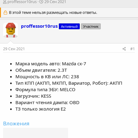
А
Д
proffessor10rus
29 Сен 2021
в
а
т
В этой теме нельзя размещать новые ответы.
т
о
а
р
н
proffessor10rus
Активный
Участник
т
а
е
ч
м
а
ы
л
29 Сен 2021
#1
а
Марка модель авто: Mazda cx-7
Объем двигателя: 2.3T
Мощность в КВ или ЛС: 238
Тип КПП (АКПП, МКПП, Вариатор, Робот): АКПП
Формула типа ЭБУ: MELCO
Загрузчик: KESS
Вариант чтения дампа: OBD
ТЗ только экология E2
Вложения