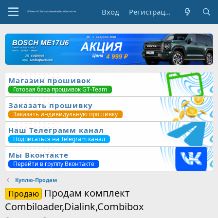
Вход
Регистрация
Магазин прошивок
Готовая база прошивок GT-Team
Заказать прошивку
Заказать индивидульную прошивку
Наш Телеграмм канал
Подписаться на Telegram канал
Мы Вконтакте
Перейти в группу Вконтакте
Куплю-Продам
Продам комплект
Продаю
Combiloader,Dialink,Combibox