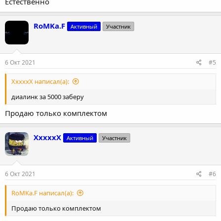
Естественно
RoMKa.F
Активный
Участник
6 Окт 2021
#5
XxxxxX написал(а):
диалинк за 5000 заберу
Продаю только комплектом
XxxxxX
Активный
Участник
6 Окт 2021
#6
RoMKa.F написал(а):
Продаю только комплектом