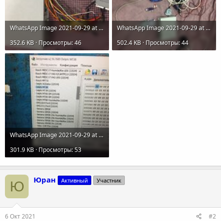
WhatsApp Image 2021-09-29 at 18.53.54.jpeg
WhatsApp Image 2021-09-29 at 18.53.52.jpeg
352.6 KB · Просмотры: 46
502.4 KB · Просмотры: 44
WhatsApp Image 2021-09-29 at 18.53.58 (1).jpeg
301.9 KB · Просмотры: 53
Юран
Активный
Участник
Ю
6 Окт 2021
#2