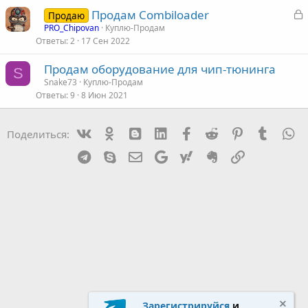
З
Продам Combiloader
Продаю
а
PRO_Chipovan
Куплю-Продам
Ответы
2
17 Сен 2022
к
р
Продам оборудование для чип-тюнинга
S
Snake73
Куплю-Продам
т
Ответы
9
8 Июн 2021
а
Vk
Ok
mes_blogger
Linked In
Facebook
Reddit
Pinterest
Tumblr
W
Поделиться:
Telegram
Skype
Эл. почта
Google
Yahoo
Evernote
Ссылка
Зарегистрируйся
и