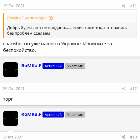
19 Окт 2021
#11
RoMKa.F написал(а):
Добрый день,нет не продано....... если скажете как отправить
без проблем сделаем
спасибо. но уже нашел в Украине. Извините за
беспокойство.
RoMKa.F
Активный
Участник
26 Окт 2021
#12
торг
RoMKa.F
Активный
Участник
2 Ноя 2021
#13