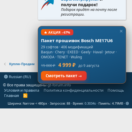
получи подарок!
Подарок придёт на почту после
регистрации.
🔥 АКЦИЯ −67%
Пакет прошивок Bosch ME17U6
29 софтов · 406 модификаций
Baojun · Chery · EXEED · Geely · Haval · Jetour ·
OMODA · TENET · Wuling
Куплю-Продам
4 999 ₽
15 000 ₽
до 9 августа
Смотреть пакет →
Russian (RU)
© Все права защищены
gt-forum.info
Условия и правила
Политика конфиденциальности
Помощь
Главная
R
S
Ширина
Запросов
88
Время
0.3034s
Память
4.79MB
S