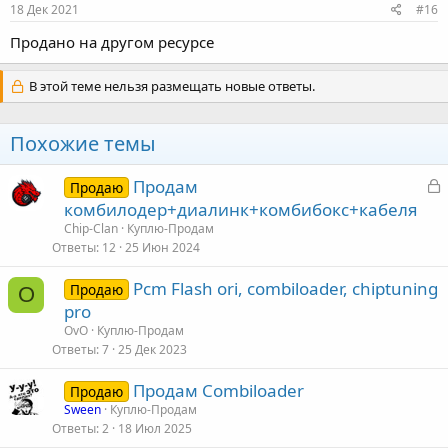
18 Дек 2021
#16
Продано на другом ресурсе
В этой теме нельзя размещать новые ответы.
Похожие темы
З
Продам
Продаю
а
комбилодер+диалинк+комбибокс+кабеля
к
Chip-Clan
Куплю-Продам
р
Ответы
12
25 Июн 2024
Pcm Flash ori, combiloader, chiptuning
т
Продаю
O
pro
а
OvO
Куплю-Продам
Ответы
7
25 Дек 2023
Продам Combiloader
Продаю
Sween
Куплю-Продам
Ответы
2
18 Июл 2025