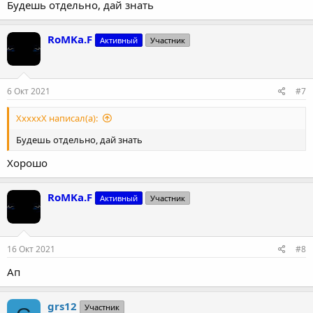
Будешь отдельно, дай знать
RoMKa.F
Активный
Участник
6 Окт 2021
#7
XxxxxX написал(а):
Будешь отдельно, дай знать
Хорошо
RoMKa.F
Активный
Участник
16 Окт 2021
#8
Ап
grs12
Участник