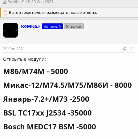
А
Д
RoMKa.F
29 Сен 2021
в
а
т
В этой теме нельзя размещать новые ответы.
т
о
а
р
н
RoMKa.F
Активный
Участник
т
а
е
ч
м
а
ы
л
29 Сен 2021
#1
а
Открытые модули:
M86/М74М - 5000​
Микас-12/M74.5/M75/M86И - 8000​
Январь-7.2+/M73 -2500​
BSL TC17xx J2534 -35000​
Bosch MEDC17 BSM -5000​