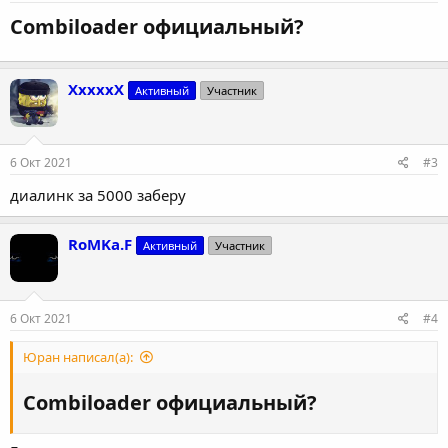
Combiloader официальный?​
XxxxxX
Активный
Участник
6 Окт 2021
#3
диалинк за 5000 заберу
RoMKa.F
Активный
Участник
6 Окт 2021
#4
Юран написал(а):
Combiloader официальный?​