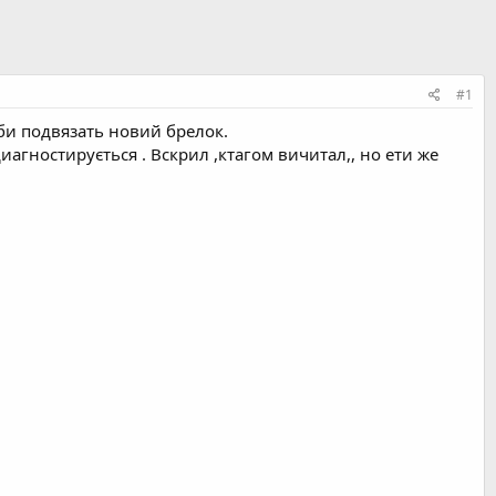
#1
би подвязать новий брелок.
иагностирується . Вскрил ,ктагом вичитал,, но ети же