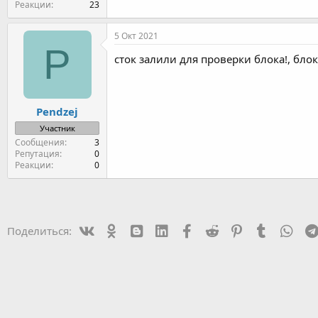
Реакции
23
5 Окт 2021
P
сток залили для проверки блока!, бло
Pendzej
Участник
Сообщения
3
Репутация
0
Реакции
0
Vk
Ok
mes_blogger
Linked In
Facebook
Reddit
Pinterest
Tumblr
Wha
Поделиться: