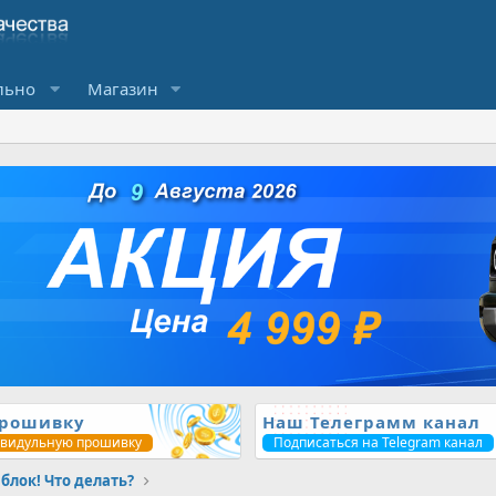
льно
Магазин
прошивку
Наш Телеграмм канал
ивидульную прошивку
Подписаться на Telegram канал
блок! Что делать?