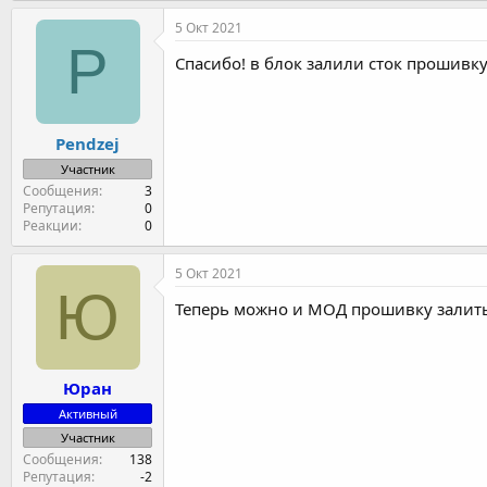
5 Окт 2021
P
Спасибо! в блок залили сток прошивку
Pendzej
Участник
Сообщения
3
Репутация
0
Реакции
0
5 Окт 2021
Ю
Теперь можно и МОД прошивку залить,
Юран
Активный
Участник
Сообщения
138
Репутация
-2