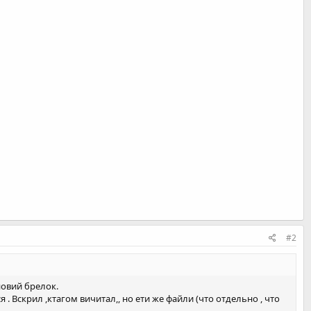
#2
новий брелок.
. Вскрил ,ктагом вичитал,, но ети же файли (что отдельно , что