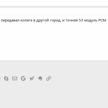
к передавал колеге в другой город, и точнее 53 модуль PCM.
tsApp
Telegram
Skype
Эл. почта
Google
Yahoo
Evernote
Ссылка