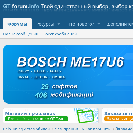
Форумы
Ресурсы
Что нового?
Дополните
Новые сообщения
Поиск сообщений
Магазин прошивок
Заказать 
Готовая база прошивок GT-Team
Заказать инд
ChipTuning Автомобилей
Чем прошить // Как прошить
Завалил 