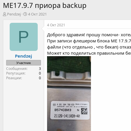
МЕ17.9.7 приора backup
А
Д
Pendzej
4 Окт 2021
в
а
т
т
4 Окт 2021
о
а
P
Доброго здравия! прошу помочи- хоте
р
н
т
а
При записи флешером блока ME 17.9.7 п
е
ч
файли (что отдельно , что бекап) отка
м
а
Может кто поделиться правильним бек
Pendzej
ы
л
а
Участник
Сообщения
3
Репутация
0
Реакции
0