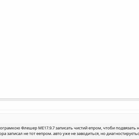
ограмкою Флешер ME17.9.7 записать чистий епром, чтоби подвязать 
а записал не тот еепром. авто уже не заводиться, но диагностирується 