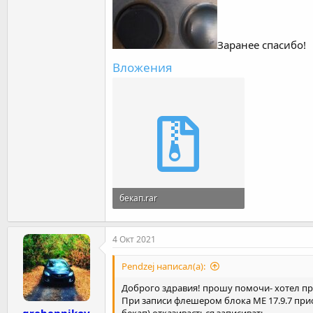
Заранее спасибо!
Вложения
бекап.rar
952.4 KB · Просмотры: 5
4 Окт 2021
Pendzej написал(а):
Доброго здравия! прошу помочи- хотел пр
При записи флешером блока ME 17.9.7 приор
бекап) отказивається записивать,