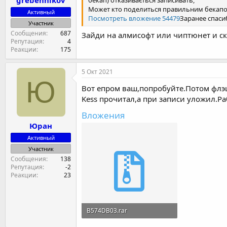
grebennikov
Может кто поделиться правильним бекапом
Активный
Посмотреть вложение 54479
Заранее спаси
Участник
Сообщения
687
Зайди на алмисофт или чиптюнет и с
Репутация
4
Реакции
175
5 Окт 2021
Ю
Вот епром ваш,попробуйте.Потом флэш
Kess прочитал,а при записи уложил.Р
Вложения
Юран
Активный
Участник
Сообщения
138
Репутация
-2
Реакции
23
B574DB03.rar
927 байт · Просмотры: 3