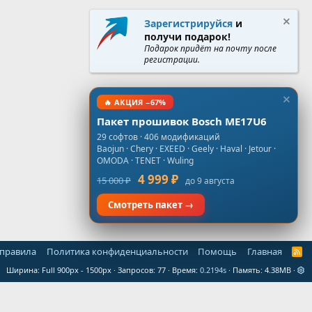
Зарегистрируйся
и
получи подарок!
Подарок придёт на почту после
регистрации.
🔥 АКЦИЯ −67%
Пакет прошивок Bosch ME17U6
29 софтов · 406 модификаций
Baojun · Chery · EXEED · Geely · Haval · Jetour ·
OMODA · TENET · Wuling
4 999 ₽
15 000 ₽
до 9 августа
Смотреть пакет →
 правила
Политика конфиденциальности
Помощь
Главная
R
S
Ширина
Запросов
77
Время
0.2194s
Память
4.38MB
S