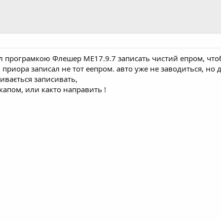
л програмкою Флешер ME17.9.7 записать чистий епром, что
риора записал не тот еепром. авто уже не заводиться, но д
зивається записивать,
апом, или както направить !