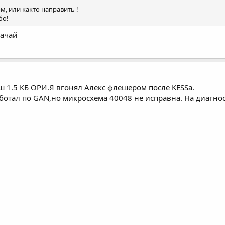
, или както направить !
бо!
качай
 1.5 КБ ОРИ.Я вгонял Алекс флешером после KESSа.
аботал по GAN,но микросхема 40048 не исправна. На диагно