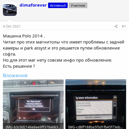
т
т
dimaforever
Активный
Участник
о
а
р
н
т
а
е
ч
4 Окт 2021
#1
м
а
ы
л
Машина Polo 2014 .
а
Читал про этих магнитолы что имеет проблемы с задней
камеры и park assyst и это решается путем обновление
софта.
Но для этот маг нету совсем инфо про обновление.
Есть решение ?
Вложения
IMG-b3c0d2146e6ee9ff379a663d9c529874-V.jpg
IMG-cd8ff188ba5f3d1fb45f73eb12379473-V.jpg