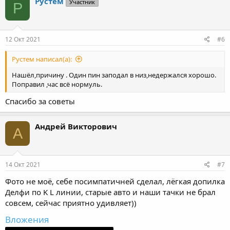
Рустем
Участник
Р
12 Окт 2021
#6
Рустем написал(а):
Нашёл,причину . Один пин заподал в низ,недержался хорошо.
Поправил ,час всё нормуль.
Спасибо за советы
Андрей Викторович
А
14 Окт 2021
#7
Фото не моё, себе посимпатичней сделал, лёгкая допилка
Делфи по K L линии, старые авто и наши тачки не брал
совсем, сейчас приятно удивляет))
Вложения