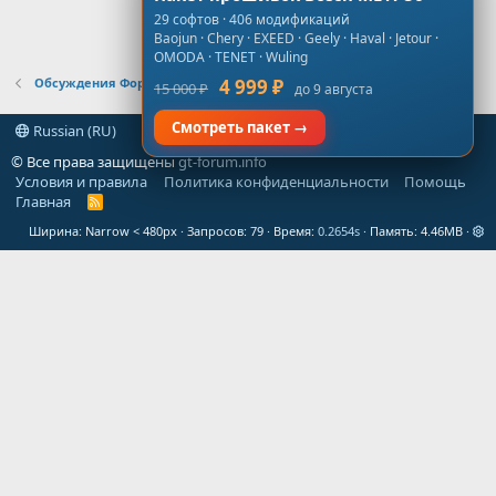
29 софтов · 406 модификаций
Baojun · Chery · EXEED · Geely · Haval · Jetour ·
OMODA · TENET · Wuling
Обсуждения Форума
4 999 ₽
15 000 ₽
до 9 августа
Смотреть пакет →
Russian (RU)
© Все права защищены
gt-forum.info
Условия и правила
Политика конфиденциальности
Помощь
Главная
R
S
Ширина
Запросов
79
Время
0.2654s
Память
4.46MB
S