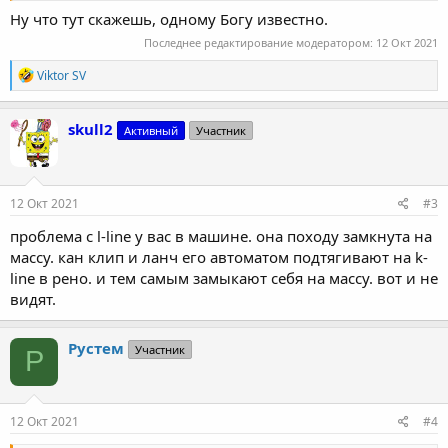
Ну что тут скажешь, одному Богу известно.
Последнее редактирование модератором:
12 Окт 2021
Р
Viktor SV
е
а
к
skull2
Активный
Участник
ц
и
и
:
12 Окт 2021
#3
проблема с l-line у вас в машине. она походу замкнута на
массу. кан клип и ланч его автоматом подтягивают на k-
line в рено. и тем самым замыкают себя на массу. вот и не
видят.
Рустем
Участник
Р
12 Окт 2021
#4