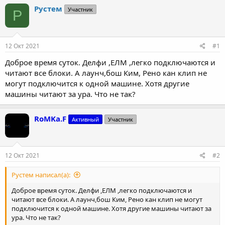
т
т
Рустем
Участник
Р
о
а
р
н
т
а
е
ч
12 Окт 2021
#1
м
а
ы
л
Доброе время суток. Делфи ,ЕЛМ ,легко подключаются и
а
читают все блоки. А лаунч,бош Ким, Рено кан клип не
могут подключится к одной машине. Хотя другие
машины читают за ура. Что не так?
RoMKa.F
Активный
Участник
12 Окт 2021
#2
Рустем написал(а):
Доброе время суток. Делфи ,ЕЛМ ,легко подключаются и
читают все блоки. А лаунч,бош Ким, Рено кан клип не могут
подключится к одной машине. Хотя другие машины читают за
ура. Что не так?