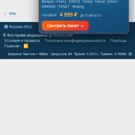
Baojun · Chery · EXEED · Geely · Haval · Jetour ·
OMODA · TENET · Wuling
DSG
4 999 ₽
15 000 ₽
до 9 августа
Смотреть пакет →
Russian (RU)
© Все права защищены
gt-forum.info
Условия и правила
Политика конфиденциальности
Помощь
Главная
R
S
Ширина
Запросов
84
Время
0.3051s
Память
4.76MB
S