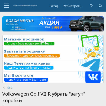
Вход
Регистрация
Магазин прошивок
Готовая база прошивок GT-Team
Заказать прошивку
Заказать индивидульную прошивку
Наш Телеграмм канал
Подписаться на Telegram канал
Мы Вконтакте
Перейти в группу Вконтакте
DSG
Volkswagen Golf VII R убрать "затуп"
коробки