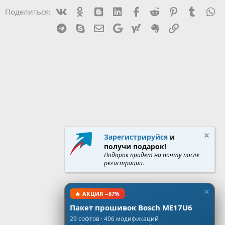
Vk
Ok
mes_blogger
Linked In
Facebook
Reddit
Pinterest
Tumblr
W
Поделиться:
Telegram
Skype
Эл. почта
Google
Yahoo
Evernote
Ссылка
Зарегистрируйся
и
получи подарок!
Подарок придёт на почту после
регистрации.
🔥 АКЦИЯ −67%
Пакет прошивок Bosch ME17U6
29 софтов · 406 модификаций