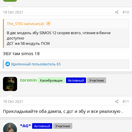
18 Окт 2021
#10
The_STIG написал(а):
В двс модель эбу SIMOS 12 скорее всего, чтение в бенче
доступно
ДСГ же 58 модуль ПСМ
ЭБУ там simos 18
Р
Удаленный пользователь 65
е
а
к
toronin
Калибровщик
Активный
Участник
ц
и
и
:
18 Окт 2021
#11
Прикладывайте оба дампа, с дсг и эбу и все реализую .
*AG*
Активный
Участник