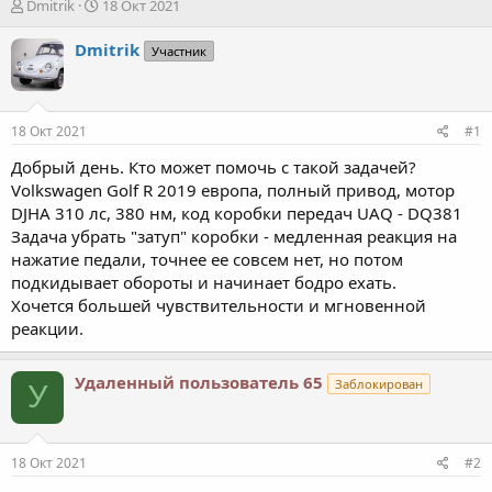
А
Д
Dmitrik
18 Окт 2021
в
а
т
т
Dmitrik
Участник
о
а
р
н
т
а
е
ч
18 Окт 2021
#1
м
а
ы
л
Добрый день. Кто может помочь с такой задачей?
а
Volkswagen Golf R 2019 европа, полный привод, мотор
DJHA 310 лс, 380 нм, код коробки передач UAQ - DQ381
Задача убрать "затуп" коробки - медленная реакция на
нажатие педали, точнее ее совсем нет, но потом
подкидывает обороты и начинает бодро ехать.
Хочется большей чувствительности и мгновенной
реакции.
Удаленный пользователь 65
Заблокирован
У
18 Окт 2021
#2