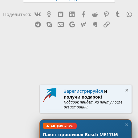
Vk
Ok
mes_blogger
Linked In
Facebook
Reddit
Pinterest
Tumblr
W
Поделиться:
Telegram
Skype
Эл. почта
Google
Yahoo
Evernote
Ссылка
Зарегистрируйся
и
получи подарок!
Подарок придёт на почту после
регистрации.
🔥 АКЦИЯ −67%
Пакет прошивок Bosch ME17U6