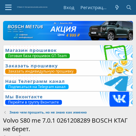
Вход
Регистрация
Магазин прошивок
Готовая база прошивок GT-Team
Заказать прошивку
Заказать индивидульную прошивку
Наш Телеграмм канал
Подписаться на Telegram канал
Мы Вконтакте
Перейти в группу Вконтакте
Знаю чем прошить, но не знаю как именно
Volvo S80 me 7.0.1 0261208289 BOSCH КТАГ
не берет.