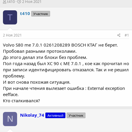
А
Д
t410
2 Ноя 2021
в
а
т
т
t410
Участник
T
о
а
р
н
т
а
е
ч
2 Ноя 2021
#1
м
а
ы
л
Volvo S80 me 7.0.1 0261208289 BOSCH КТАГ не берет.
а
Пробовал разными протоколами.
До этого делал эти блоки без проблем.
Пол года назад был ХС 90 с МЕ 7.0.1 , кое как прочитал но
при записи идентифицировать отказался. Так и не решил
проблему.
И вот снова похожая ситуация.
При начале чтения вылезает ошибка : External exception
eefface.
Кто сталкивался?
Nikolay_74
Активный
Участник
N