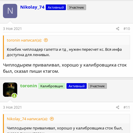
Nikolay_74
Активный
Участник
N
3 Ноя 2021
#10
toronin написал(а):
Комбик чиплоадер галетта и тд , нужен пересчет кс. Вся инфа
доступна для ленивых.
Чиплодырем приваливал, хорошо у калибровщика сток
был, сказал пиши ктагом.
toronin
Калибровщик
Активный
Участник
3 Ноя 2021
#11
Nikolay_74 написал(а):
Чиплодырем приваливал, хорошо у калибровщика сток был,