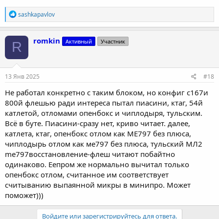
Р
sashkapavlov
е
а
к
romkin
Активный
Участник
R
ц
и
и
:
13 Янв 2025
#18
Не работал конкретно с таким блоком, но конфиг с167и
800й флешью ради интереса пытал пиасини, ктаг, 54й
катлетой, отломами опенбокс и чиплодыря, тульским.
Всё в буте. Пиасини-сразу нет, криво читает. далее,
катлета, ктаг, опенбокс отлом как МЕ797 без плюса,
чиплодырь отлом как ме797 без плюса, тульский МЛ2
me797восстановление-флеш читают побайтно
одинаково. Еепром же нормально вычитал только
опенбокс отлом, считанное им соответствует
считыванию выпаянной микры в минипро. Может
поможет)))
Войдите или зарегистрируйтесь для ответа.