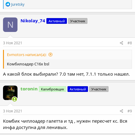
Р
Juretsky
е
а
к
Nikolay_74
Активный
Участник
N
ц
и
и
:
3 Ноя 2021
#8
Evmotors написал(а):
Комбилоадер C16x bsl
А какой блок выбирали? 7.0 там нет, 7.1.1 только нашел.
toronin
Калибровщик
Активный
Участник
3 Ноя 2021
#9
Комбик чиплоадер галетта и тд , нужен пересчет кс. Вся
инфа доступна для ленивых.