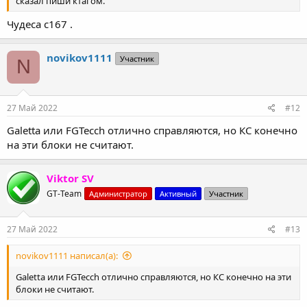
сказал пиши ктагом.
Чудеса с167 .
novikov1111
Участник
N
27 Май 2022
#12
Galetta или FGTecch отлично справляются, но КС конечно
на эти блоки не считают.
Viktor SV
GT-Team
Администратор
Активный
Участник
27 Май 2022
#13
novikov1111 написал(а):
Galetta или FGTecch отлично справляются, но КС конечно на эти
блоки не считают.