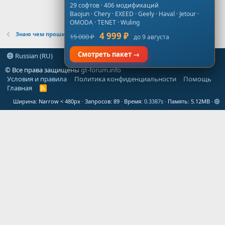
29 софтов · 406 модификаций
Baojun · Chery · EXEED · Geely · Haval · Jetour ·
OMODA · TENET · Wuling
Знаю чем прошить, но не знаю как именно
4 999 ₽
15 000 ₽
до 9 августа
Смотреть пакет →
Russian (RU)
© Все права защищены
gt-forum.info
Условия и правила
Политика конфиденциальности
Помощь
Главная
R
S
Ширина
Запросов
89
Время
0.3387s
Память
5.12MB
S