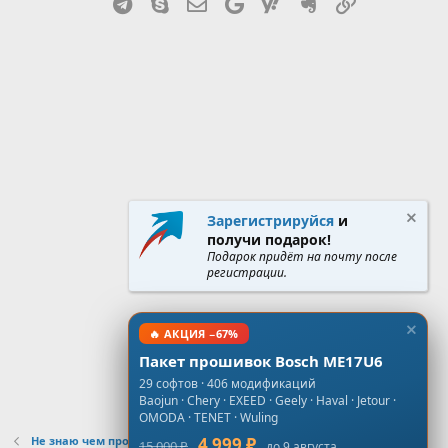
Telegram
Skype
Эл. почта
Google
Yahoo
Evernote
Ссылка
Зарегистрируйся
и
получи подарок!
Подарок придёт на почту после
регистрации.
🔥 АКЦИЯ −67%
Пакет прошивок Bosch ME17U6
29 софтов · 406 модификаций
Baojun · Chery · EXEED · Geely · Haval · Jetour ·
OMODA · TENET · Wuling
Не знаю чем прошить
4 999 ₽
15 000 ₽
до 9 августа