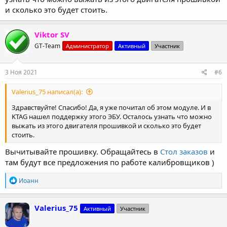
и сколько это будет стоить.
Viktor SV
GT-Team
Администратор
Активный
Участник
3 Ноя 2021
#6
Valerius_75 написал(а):
Здравствуйте! Спасибо! Да, я уже почитал об этом модуле. И в
KTAG нашел поддержку этого ЭБУ. Осталось узнать что можно
выжать из этого двигателя прошивкой и сколько это будет
стоить.
Вычитывайте прошивку. Обращайтесь в
Стол заказов
и
там будут все предложения по работе калибровщиков )
Р
Иоанн
е
а
к
Valerius_75
Активный
Участник
ц
и