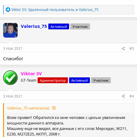
Р
Viktor SV
,
Удаленный пользователь
и
Valerius_75
е
а
к
Valerius_75
Активный
Участник
ц
и
и
:
3 Ноя 2021
#3
Спасибо!
Viktor SV
GT-Team
Администратор
Активный
Участник
3 Ноя 2021
#4
Valerius_75 написал(а):
Всем привет! Обратился ко мне человек с целью увеличения
мощности данного аппарата.
Машину еще не видел, все данные с его слов: Мерседес, W211,
E230, M272E25, АКПП, 2008 г.