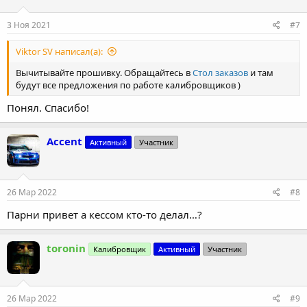
и
:
3 Ноя 2021
#7
Viktor SV написал(а):
Вычитывайте прошивку. Обращайтесь в
Стол заказов
и там
будут все предложения по работе калибровщиков )
Понял. Спасибо!
Accent
Активный
Участник
26 Мар 2022
#8
Парни привет а кессом кто-то делал…?
toronin
Калибровщик
Активный
Участник
26 Мар 2022
#9