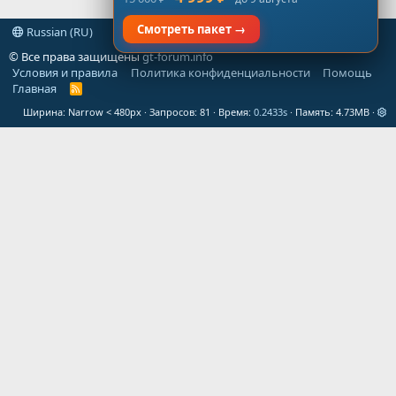
Смотреть пакет →
Russian (RU)
© Все права защищены
gt-forum.info
Условия и правила
Политика конфиденциальности
Помощь
Главная
R
S
Ширина
Запросов
81
Время
0.2433s
Память
4.73MB
S