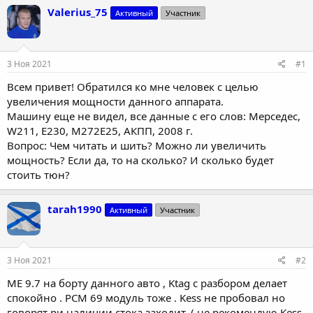
т
т
Valerius_75
Активный
Участник
о
а
р
н
т
а
е
ч
3 Ноя 2021
#1
м
а
ы
л
Всем привет! Обратился ко мне человек с целью
а
увеличения мощности данного аппарата.
Машину еще не видел, все данные с его слов: Мерседес,
W211, E230, M272E25, АКПП, 2008 г.
Вопрос: Чем читать и шить? Можно ли увеличить
мощность? Если да, то на сколько? И сколько будет
стоить тюн?
tarah1990
Активный
Участник
3 Ноя 2021
#2
ME 9.7 на борту данного авто , Ktag с разбором делает
спокойно . PCM 69 модуль тоже . Kess не пробовал но
говорят ри наличии стока заходит. ( не рекомендую Kess