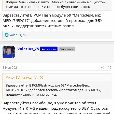
Вопрос: Чем читать и шить? Можно ли увеличить мощность?
Если да, то на сколько? И сколько будет стоить тюн?
Здравствуйте! В PCMFlash модуле 69 "Mercedes-Benz
MED17/EDC17" добавлен тестовый протокол для ЭБУ
ME9.7, поддерживается чтение, запись
Р
Valerius_75
е
а
к
Valerius_75
Активный
Участник
ц
и
и
:
3 Ноя 2021
#5
Viktor SV написал(а):
Здравствуйте! В PCMFlash модуле 69 "Mercedes-Benz
MED17/EDC17" добавлен тестовый протокол для ЭБУ ME9.7,
поддерживается чтение, запись
Здравствуйте! Спасибо! Да, я уже почитал об этом
модуле. И в KTAG нашел поддержку этого ЭБУ. Осталось
узнать что можно выжать из этого двигателя прошивкой