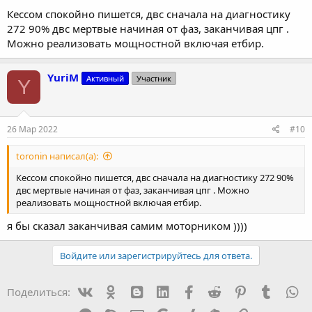
Кессом спокойно пишется, двс сначала на диагностику
272 90% двс мертвые начиная от фаз, заканчивая цпг .
Можно реализовать мощностной включая етбир.
YuriM
Активный
Участник
Y
26 Мар 2022
#10
toronin написал(а):
Кессом спокойно пишется, двс сначала на диагностику 272 90%
двс мертвые начиная от фаз, заканчивая цпг . Можно
реализовать мощностной включая етбир.
я бы сказал заканчивая самим моторником ))))
Войдите или зарегистрируйтесь для ответа.
Vk
Ok
mes_blogger
Linked In
Facebook
Reddit
Pinterest
Tumblr
W
Поделиться: