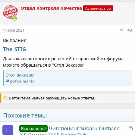
а
к
Отдел Контроля Качества
Администратор
ц
и
и
:
11 Ноя 2021
#3
Выполнил
The_STIG
Для заказа авторских решений с гарантией от форума
можете обращаться в "Стол Заказов"
Стол заказов
gt-forum.info
В этой теме нельзя размещать новые ответы.
Похожие темы
З
Чип тюнинг Subaru Outback
Выполнено!
L
а