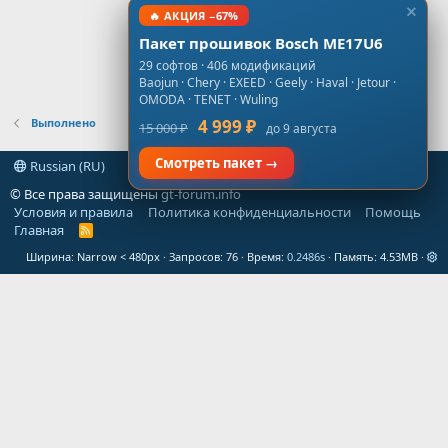
🔥 АКЦИЯ −67%
Пакет прошивок Bosch ME17U6
29 софтов · 406 модификаций
Baojun · Chery · EXEED · Geely · Haval · Jetour ·
OMODA · TENET · Wuling
Выполнено
4 999 ₽
15 000 ₽
до 9 августа
Смотреть пакет →
Russian (RU)
© Все права защищены
gt-forum.info
Условия и правила
Политика конфиденциальности
Помощь
Главная
R
S
Ширина
Запросов
76
Время
0.2486s
Память
4.53MB
S