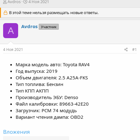
А
Д
Avdros
4 Ноя 2021
в
а
т
В этой теме нельзя размещать новые ответы.
т
о
а
р
н
Avdros
Участник
A
т
а
е
ч
м
а
ы
л
4 Ноя 2021
#1
а
Марка модель авто: Toyota RAV4
Год выпуска: 2019
Объем двигателя: 2.5 A25A-FKS
Тип топлива: Бензин
Тип КПП АКПП
Производитель ЭБУ: Denso
Файл калибровки: 89663-42E20
Загрузчик: PCM 74 модудь
Вариант чтения дампа: OBD2
Вложения