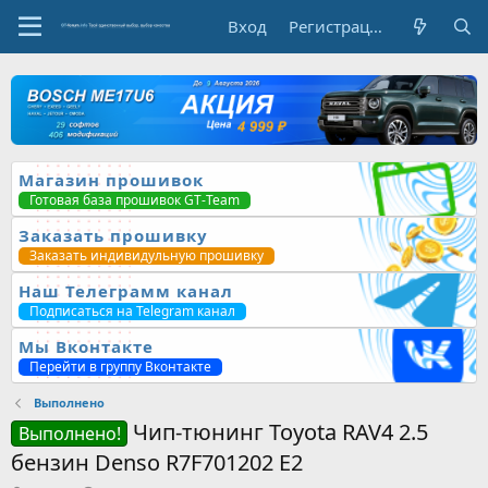
Вход
Регистрация
Магазин прошивок
Готовая база прошивок GT-Team
Заказать прошивку
Заказать индивидульную прошивку
Наш Телеграмм канал
Подписаться на Telegram канал
Мы Вконтакте
Перейти в группу Вконтакте
Выполнено
Чип-тюнинг Toyota RAV4 2.5
Выполнено!
бензин Denso R7F701202 E2