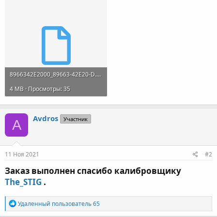
8966342E2000_89663-42E20-D.bin
4 MB · Просмотры: 35
Avdros
Участник
A
11 Ноя 2021
#2
Заказ выполнен спасибо калибровщику
The_STIG
.​
Р
Удаленный пользователь 65
е