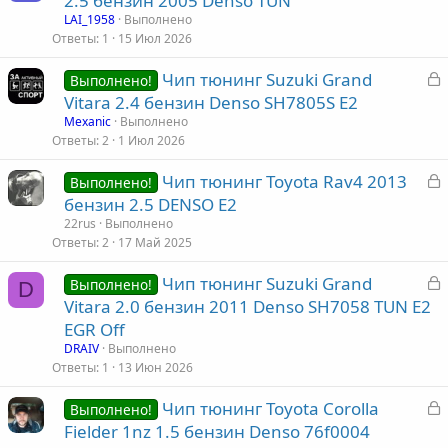
2.5 бензин 2005 Denso TUN
к
LAI_1958
Выполнено
р
Ответы
1
15 Июл 2026
З
Чип тюнинг Suzuki Grand
т
Выполнено!
а
Vitara 2.4 бензин Denso SH7805S E2
а
к
Mexanic
Выполнено
р
Ответы
2
1 Июл 2026
З
Чип тюнинг Toyota Rav4 2013
т
Выполнено!
а
бензин 2.5 DENSO Е2
а
к
22rus
Выполнено
р
Ответы
2
17 Май 2025
З
Чип тюнинг Suzuki Grand
т
Выполнено!
D
а
Vitara 2.0 бензин 2011 Denso SH7058 TUN E2
а
к
EGR Off
р
DRAIV
Выполнено
Ответы
1
13 Июн 2026
т
З
Чип тюнинг Toyota Corolla
а
Выполнено!
а
Fielder 1nz 1.5 бензин Denso 76f0004