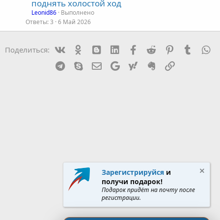
к
поднять холостой ход
р
Leonid86
Выполнено
Ответы
3
6 Май 2026
т
а
Vk
Ok
mes_blogger
Linked In
Facebook
Reddit
Pinterest
Tumblr
W
Поделиться:
Telegram
Skype
Эл. почта
Google
Yahoo
Evernote
Ссылка
Зарегистрируйся
и
получи подарок!
Подарок придёт на почту после
регистрации.