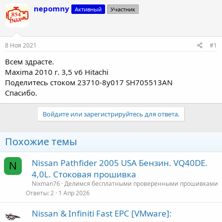
т
т
nepomny
Активный
Участник
о
а
р
н
т
а
е
ч
8 Ноя 2021
#1
м
а
ы
л
Всем здрасте.
а
Maxima 2010 г. 3,5 v6 Hitachi
Поделитесь стоком 23710-8y017 SH705513AN
Спасибо.
Войдите или зарегистрируйтесь для ответа.
Похожие темы
Nissan Pathfider 2005 USA Бензин. VQ40DE.
N
4,0L. Стоковая прошивка
Nixman76
Делимся бесплатными проверенными прошивками
Ответы
2
1 Апр 2026
Nissan & Infiniti Fast EPC [VMware]: