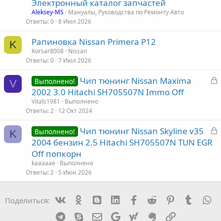
Электронный каталог запчастей
Aleksey-MS
Мануалы, Руководства по Ремонту Авто
Ответы
0
8 Июл 2026
Рапиновка Nissan Primera P12
K
Korsar8008
Nissan
Ответы
0
7 Июл 2026
З
Чип тюнинг Nissan Maxima
Выполнено!
V
а
2002 3.0 Hitachi SH705507N Immo Off
к
Vitals1981
Выполнено
р
Ответы
2
12 Окт 2024
З
Чип тюнинг Nissan Skyline v35
т
Выполнено!
K
а
2004 бензин 2.5 Hitachi SH705507N TUN EGR
а
к
Off попкорн
р
kaaaaae
Выполнено
Ответы
2
5 Июн 2026
т
а
Vk
Ok
mes_blogger
Linked In
Facebook
Reddit
Pinterest
Tumblr
W
Поделиться:
Telegram
Skype
Эл. почта
Google
Yahoo
Evernote
Ссылка