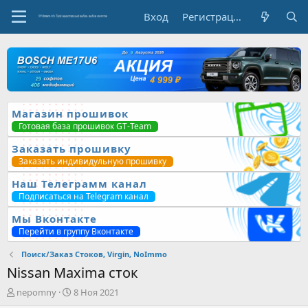
Вход
Регистрация
Магазин прошивок
Готовая база прошивок GT-Team
Заказать прошивку
Заказать индивидульную прошивку
Наш Телеграмм канал
Подписаться на Telegram канал
Мы Вконтакте
Перейти в группу Вконтакте
Поиск/Заказ Стоков, Virgin, NoImmo
Nissan Maxima сток
А
Д
nepomny
8 Ноя 2021
в
а