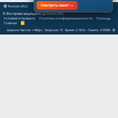
Смотреть пакет →
Russian (RU)
© Все права защищены
gt-forum.info
Условия и правила
Политика конфиденциальности
Помощь
Главная
R
S
Ширина
Запросов
72
Время
0.1863s
Память
4.35MB
S