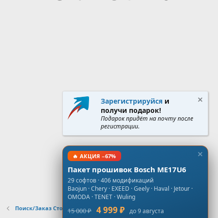
Зарегистрируйся
и
получи подарок!
Подарок придёт на почту после
регистрации.
🔥 АКЦИЯ −67%
Пакет прошивок Bosch ME17U6
29 софтов · 406 модификаций
Baojun · Chery · EXEED · Geely · Haval · Jetour ·
OMODA · TENET · Wuling
Поиск/Заказ Стоков, Virgin, NoImmo
4 999 ₽
15 000 ₽
до 9 августа