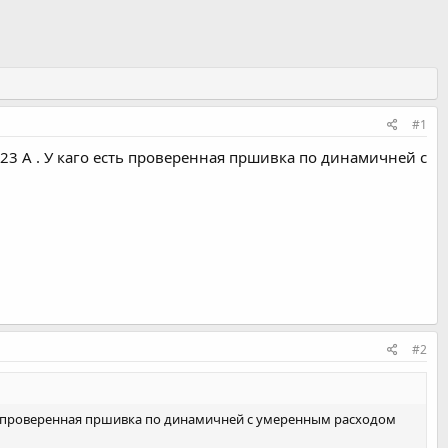
#1
0023 A . У каго есть проверенная пршивка по динамичней с
#2
 есть проверенная пршивка по динамичней с умеренным расходом