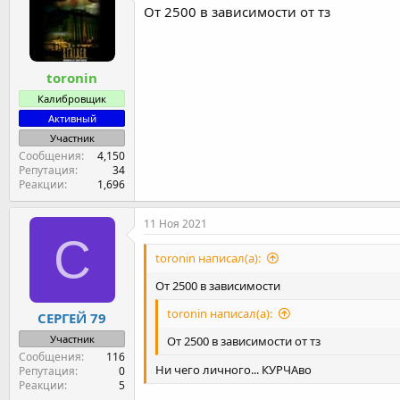
От 2500 в зависимости от тз
toronin
Калибровщик
Активный
Участник
Сообщения
4,150
Репутация
34
Реакции
1,696
11 Ноя 2021
С
toronin написал(а):
От 2500 в зависимости
toronin написал(а):
СЕРГЕЙ 79
Участник
От 2500 в зависимости от тз
Сообщения
116
Ни чего личного... КУРЧАво
Репутация
0
Реакции
5