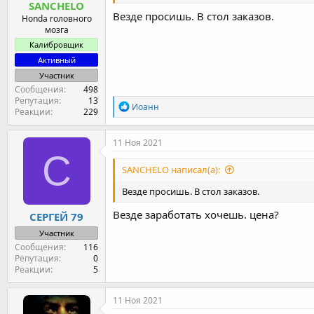
SANCHELO
Везде просишь. В стол заказов.
Honda головного
мозга
Калибровщик
Активный
Участник
Сообщения
498
Репутация
13
Р
Иоанн
Реакции
229
е
а
к
11 Ноя 2021
ц
С
и
SANCHELO написал(а):
и
:
Везде просишь. В стол заказов.
Везде заработать хочешь. цена?
СЕРГЕЙ 79
Участник
Сообщения
116
Репутация
0
Реакции
5
11 Ноя 2021