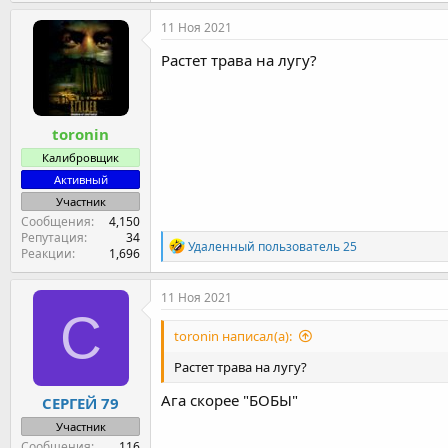
11 Ноя 2021
Растет трава на лугу?
toronin
Калибровщик
Активный
Участник
Сообщения
4,150
Репутация
34
Р
Удаленный пользователь 25
Реакции
1,696
е
а
к
11 Ноя 2021
ц
С
и
toronin написал(а):
и
:
Растет трава на лугу?
Ага скорее "БОБЫ"
СЕРГЕЙ 79
Участник
Сообщения
116