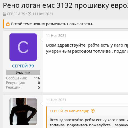
Рено логан емс 3132 прошивку евро
А
Д
СЕРГЕЙ 79
11 Ноя 2021
в
а
т
В этой теме нельзя размещать новые ответы.
т
о
а
р
н
11 Ноя 2021
т
а
С
е
ч
Всем здравствуйте. ребта есть у каго 
м
а
умеренным расходом топлива . поделит
ы
л
а
СЕРГЕЙ 79
Участник
Сообщения
116
Репутация
0
Реакции
5
11 Ноя 2021
СЕРГЕЙ 79 написал(а):
Всем здравствуйте. ребта есть у каго прош
топлива . поделитесь пожалуйста ... заране