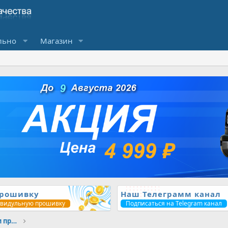
льно
Магазин
прошивку
Наш Телеграмм канал
ивидульную прошивку
Подписаться на Telegram канал
Делимся бесплатными проверенными прошивками