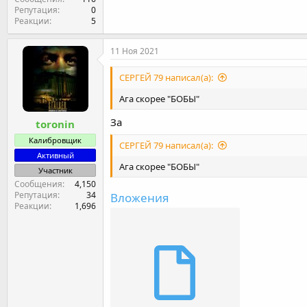
Репутация
0
Реакции
5
11 Ноя 2021
СЕРГЕЙ 79 написал(а):
Ага скорее "БОБЫ"
За
toronin
Калибровщик
СЕРГЕЙ 79 написал(а):
Активный
Ага скорее "БОБЫ"
Участник
Сообщения
4,150
Репутация
34
Вложения
Реакции
1,696