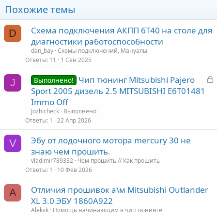
Похожие темы
Схема подключения АКПП 6T40 на столе для
D
диагностики работоспособности
dan_bay
Схемы подключений, Мануалы
Ответы
11
1 Сен 2025
З
Чип тюнинг Mitsubishi Pajero
Выполнено!
J
а
Sport 2005 дизель 2.5 MITSUBISHI E6T01481
к
Immo Off
р
Jozhicheck
Выполнено
Ответы
1
22 Апр 2026
т
Эбу от лодочного мотора mercury 30 не
а
V
знаю чем прошить.
vladimir789332
Чем прошить // Как прошить
Ответы
1
10 Фев 2026
Отличия прошивок а\м Mitsubishi Outlander
A
XL 3.0 ЭБУ 1860A922
Alekxk
Помощь начинающим в чип тюнинге