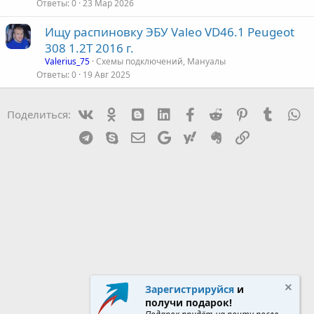
Ответы
0
23 Мар 2026
Ищу распиновку ЭБУ Valeo VD46.1 Peugeot
308 1.2T 2016 г.
Valerius_75
Схемы подключений, Мануалы
Ответы
0
19 Авг 2025
Vk
Ok
mes_blogger
Linked In
Facebook
Reddit
Pinterest
Tumblr
W
Поделиться:
Telegram
Skype
Эл. почта
Google
Yahoo
Evernote
Ссылка
Зарегистрируйся
и
получи подарок!