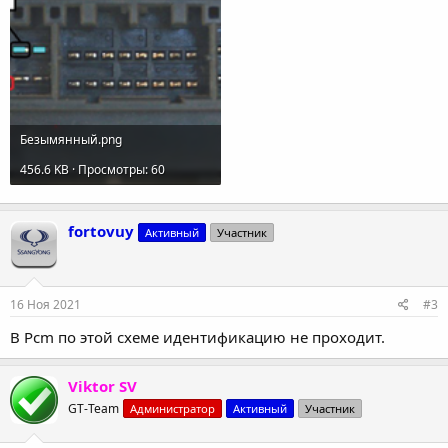
Безымянный.png
456.6 KB · Просмотры: 60
fortovuy
Активный
Участник
16 Ноя 2021
#3
В Pcm по этой схеме идентификацию не проходит.
Viktor SV
GT-Team
Администратор
Активный
Участник