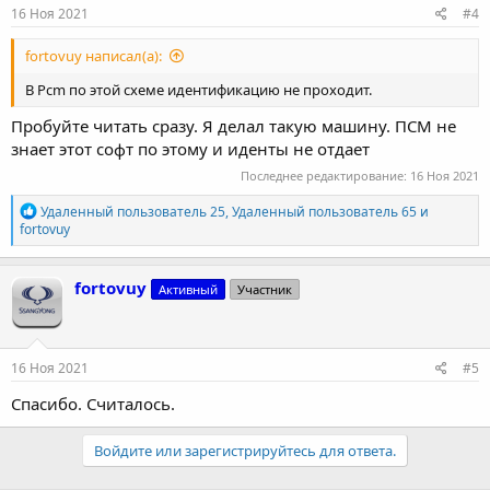
16 Ноя 2021
#4
fortovuy написал(а):
В Pcm по этой схеме идентификацию не проходит.
Пробуйте читать сразу. Я делал такую машину. ПСМ не
знает этот софт по этому и иденты не отдает
Последнее редактирование:
16 Ноя 2021
Р
Удаленный пользователь 25
,
Удаленный пользователь 65
и
е
fortovuy
а
к
ц
fortovuy
Активный
Участник
и
и
:
16 Ноя 2021
#5
Спасибо. Считалось.
Войдите или зарегистрируйтесь для ответа.