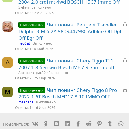
а
2004 2.0 crdi mt 4wd BOSCH 15С7 Immo Off
а
к
Skilien
Выполнено
р
Ответы
3
2 Июн 2026
З
Чип тюнинг Peugeot Traveller
т
Выполнено!
а
Delphi DCM 6.2A 9809447980 Adblue Off Dpf
а
к
Off Egr Off
р
RedCat
Выполнено
Ответы
1
8 Май 2026
т
З
Чип тюнинг Chery Tiggo T11
а
Выполнено!
А
а
2007 1.8 бензин Bosch ME 7.9.7 immo off
к
Автоэлектрик30
Выполнено
р
Ответы
2
25 Мар 2026
З
Чип тюнинг Chery Tiggo 8 Pro
т
Выполнено!
M
а
2022 1.6T Bosch MED17.8.10 IMMO OFF
а
к
msanapa
Выполнено
р
Ответы
1
16 Июл 2026
т
Vk
Ok
mes_blogger
Linked In
Facebook
Reddit
Pinterest
Tumblr
W
Поделиться:
а