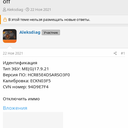
off
А
Д
Aleksdiag
22 Ноя 2021
в
а
т
В этой теме нельзя размещать новые ответы.
т
о
а
р
н
Aleksdiag
Участник
т
а
е
ч
м
а
ы
л
22 Ноя 2021
#1
а
Идентификация
Тип ЭБУ: ME(G)17.9.21
Версия ПО: HCR85E4DSARSO3F0
Калибровка: ECKN03F5
CVN номер: 94D9E7F4
Отключить иммо
Вложения