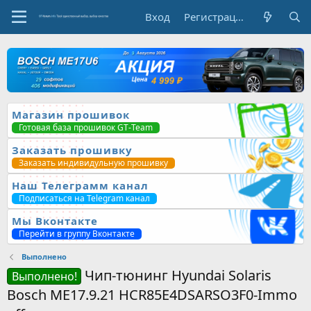
Вход
Регистрация
Магазин прошивок
Готовая база прошивок GT-Team
Заказать прошивку
Заказать индивидульную прошивку
Наш Телеграмм канал
Подписаться на Telegram канал
Мы Вконтакте
Перейти в группу Вконтакте
Выполнено
Чип-тюнинг Hyundai Solaris
Выполнено!
Bosch ME17.9.21 HCR85E4DSARSO3F0-Immo