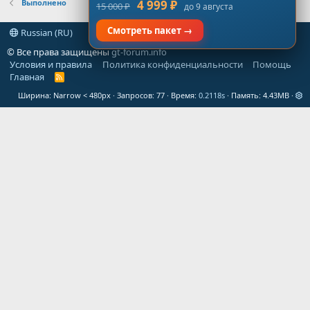
Выполнено
4 999 ₽
15 000 ₽
до 9 августа
Смотреть пакет →
Russian (RU)
© Все права защищены
gt-forum.info
Условия и правила
Политика конфиденциальности
Помощь
Главная
R
S
Ширина
Запросов
77
Время
0.2118s
Память
4.43MB
S