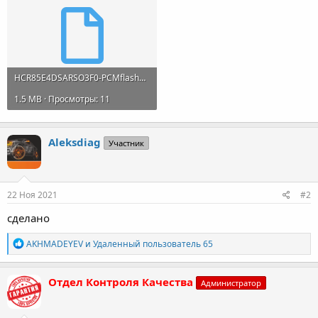
HCR85E4DSARSO3F0-PCMflasher.bin
1.5 MB · Просмотры: 11
Aleksdiag
Участник
22 Ноя 2021
#2
сделано
Р
AKHMADEYEV
и
Удаленный пользователь 65
е
а
к
Отдел Контроля Качества
Администратор
ц
и
и