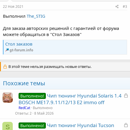
:
22 Ноя 2021
#3
Выполнил
The_STIG
Для заказа авторских решений с гарантией от форума
можете обращаться в "Стол Заказов"
Стол заказов
gt-forum.info
В этой теме нельзя размещать новые ответы.
Похожие темы
З
Чип тюнинг Hyundai Solaris 1.4
Выполнено!
а
BOSCH ME17.9.11/12/13 Е2 immo off
к
RedCat
Выполнено
р
Ответы
2
8 Май 2026
З
Чип тюнинг Hyundai Tucson
т
Выполнено!
S