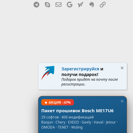
Telegram
Skype
Эл. почта
Google
Yahoo
Evernote
Ссылка
Зарегистрируйся
и
получи подарок!
Подарок придёт на почту после
регистрации.
🔥 АКЦИЯ −67%
Пакет прошивок Bosch ME17U6
29 софтов · 406 модификаций
Baojun · Chery · EXEED · Geely · Haval · Jetour ·
OMODA · TENET · Wuling