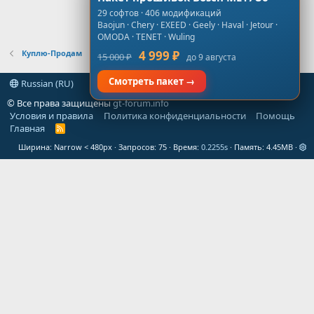
29 софтов · 406 модификаций
Baojun · Chery · EXEED · Geely · Haval · Jetour ·
OMODA · TENET · Wuling
Куплю-Продам
4 999 ₽
15 000 ₽
до 9 августа
Смотреть пакет →
Russian (RU)
© Все права защищены
gt-forum.info
Условия и правила
Политика конфиденциальности
Помощь
Главная
R
S
Ширина
Запросов
75
Время
0.2255s
Память
4.45MB
S