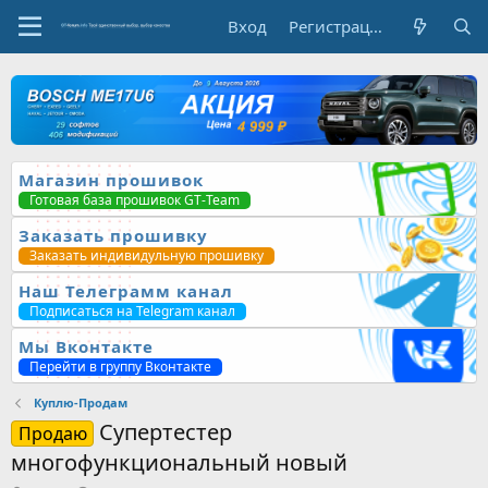
Вход
Регистрация
Магазин прошивок
Готовая база прошивок GT-Team
Заказать прошивку
Заказать индивидульную прошивку
Наш Телеграмм канал
Подписаться на Telegram канал
Мы Вконтакте
Перейти в группу Вконтакте
Куплю-Продам
Супертестер
Продаю
многофункциональный новый