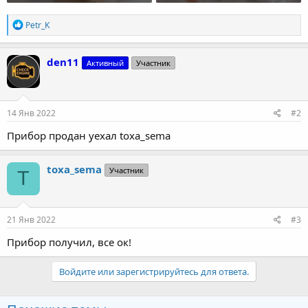
Р
Petr_K
е
а
к
den11
Активный
Участник
ц
и
и
:
14 Янв 2022
#2
Прибор продан уехал toxa_sema
toxa_sema
Участник
T
21 Янв 2022
#3
Прибор получил, все ок!
Войдите или зарегистрируйтесь для ответа.