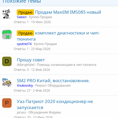
Похожие темы
Продам MaxiIM IM508S новый
Продаю
Sween
Куплю-Продам
Ответы
1
19 Июн 2026
комплект диагностики и чип-
Продаю
тюнинга
sputnet74
Куплю-Продам
Ответы
1
23 Мар 2026
Прошу совет
D
dobrojelatel
Помощь начинающим в чип тюнинге
Ответы
3
12 Фев 2026
SM2 PRO Китай, восстановление.
Vnukovskiy
Ремонт Оборудования
Ответы
27
2 Фев 2026
Уаз Патриот 2020 кондиционер не
P
запускается
picass
Обсуждения Форума
Ответы
20
13 Июн 2026