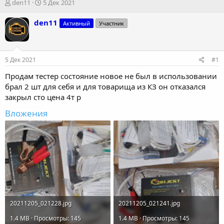
А
Д
den11
5 Дек 2021
в
а
т
т
den11
Активный
Участник
о
а
р
н
т
а
е
ч
5 Дек 2021
#1
м
а
ы
л
Продам тестер состояние новое не был в использовании
а
брал 2 шт для себя и для товарища из КЗ он отказался
закрыл сто цена 4т р
Вложения
20211205_021228.jpg
20211205_021241.jpg
1.4 MB · Просмотры: 145
1.4 MB · Просмотры: 145