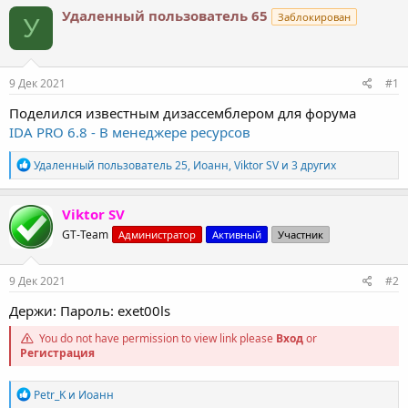
т
т
Удаленный пользователь 65
Заблокирован
У
о
а
р
н
т
а
е
ч
9 Дек 2021
#1
м
а
ы
л
Поделился известным дизассемблером для форума
а
IDA PRO 6.8 - В менеджере ресурсов
Р
Удаленный пользователь 25
,
Иоанн
,
Viktor SV
и 3 других
е
а
к
Viktor SV
ц
GT-Team
Администратор
Активный
Участник
и
и
:
9 Дек 2021
#2
Держи: Пароль: exet00ls
You do not have permission to view link please
Вход
or
Регистрация
Р
Petr_K
и
Иоанн
е