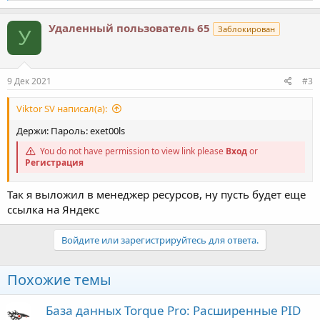
а
к
Удаленный пользователь 65
Заблокирован
У
ц
и
и
:
9 Дек 2021
#3
Viktor SV написал(а):
Держи: Пароль: exet00ls
You do not have permission to view link please
Вход
or
Регистрация
Так я выложил в менеджер ресурсов, ну пусть будет еще
ссылка на Яндекс
Войдите или зарегистрируйтесь для ответа.
Похожие темы
База данных Torque Pro: Расширенные PID