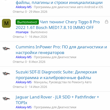
файлы, плагины и строки инициализации
Aleksey-MS
Программы для диагностики авто Android и iOS
Ответы
0
29 Июн 2026
З
Чип тюнинг Chery Tiggo 8 Pro
Выполнено!
M
а
2022 1.6T Bosch MED17.8.10 IMMO OFF
к
msanapa
Выполнено
р
Ответы
1
16 Июл 2026
Cummins InPower Pro: ПО для диагностики и
т
настройки генераторов
а
Aleksey-MS
Программы для Диагностики
Ответы
0
8 Июл 2026
Suzuki SDT-II Diagnostic Suite: Дилерская
программа и калибровочные файлы
Aleksey-MS
Мануалы, Руководства по Ремонту Авто
Ответы
0
14 Июл 2026
Jaguar Land Rover - JLR SDD + Pathfinder +
TOPIx
Aleksey-MS
Программы для Диагностики