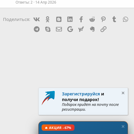
Ответы
2
14 Апр 2026
Vk
Ok
mes_blogger
Linked In
Facebook
Reddit
Pinterest
Tumblr
W
Поделиться:
Telegram
Skype
Эл. почта
Google
Yahoo
Evernote
Ссылка
Зарегистрируйся
и
получи подарок!
Подарок придёт на почту после
регистрации.
🔥 АКЦИЯ −67%