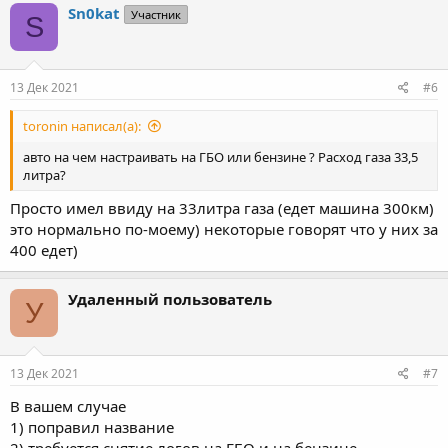
Sn0kat
Участник
S
13 Дек 2021
#6
toronin написал(а):
авто на чем настраивать на ГБО или бензине ? Расход газа 33,5
литра?
Просто имел ввиду на 33литра газа (едет машина 300км)
это нормально по-моему) некоторые говорят что у них за
400 едет)
Удаленный пользователь
У
13 Дек 2021
#7
В вашем случае
1) поправил название
2) требуется снятие логов на ГБО и на бензине