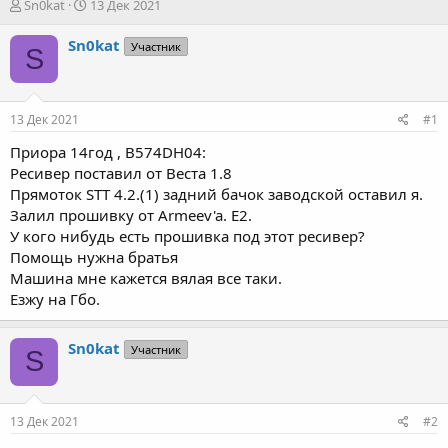
А
Д
Sn0kat
13 Дек 2021
в
а
т
т
Sn0kat
Участник
S
о
а
р
н
т
а
е
ч
13 Дек 2021
#1
м
а
ы
л
Приора 14год , B574DH04:
а
Ресивер поставил от Веста 1.8
Прямоток STT 4.2.(1) задний бачок заводской оставил я.
Залил прошивку от Armeev'a. E2.
У кого нибудь есть прошивка под этот ресивер?
Помощь нужна братья
Машина мне кажется вялая все таки.
Езжу на Гбо.
Sn0kat
Участник
S
13 Дек 2021
#2