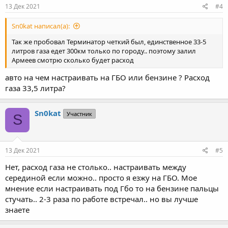
13 Дек 2021
#4
Sn0kat написал(а):
Так же пробовал Терминатор четкий был, единственное 33-5
литров газа едет 300км только по городу.. поэтому залил
Армеев смотрю сколько будет расход
авто на чем настраивать на ГБО или бензине ? Расход
газа 33,5 литра?
Sn0kat
Участник
S
13 Дек 2021
#5
Нет, расход газа не столько.. настраивать между
серединой если можно.. просто я езжу на ГБО. Мое
мнение если настраивать под Гбо то на бензине пальцы
стучать.. 2-3 раза по работе встречал.. но вы лучше
знаете