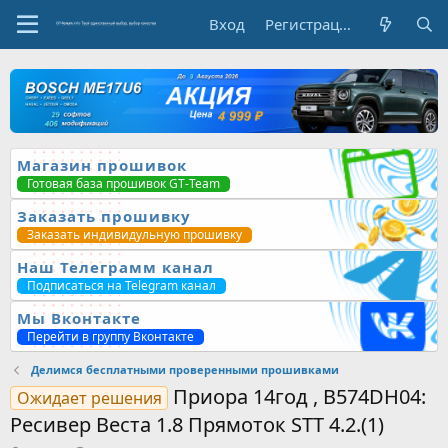
Вход
Регистрация
Магазин прошивок
Готовая база прошивок GT-Team
Заказать прошивку
Заказать индивидульную прошивку
Наш Телеграмм канал
Подписаться на Telegram канал
Мы Вконтакте
Перейти в группу Вконтакте
Делимся бесплатными проверенными прошивками
Приора 14год , B574DH04:
Ожидает решения
Ресивер Веста 1.8 Прямоток STT 4.2.(1)