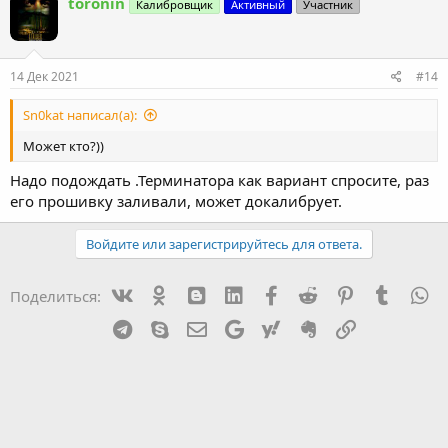
toronin
Калибровщик
Активный
Участник
14 Дек 2021
#14
Sn0kat написал(а):
Может кто?))
Надо подождать .Терминатора как вариант спросите, раз
его прошивку заливали, может докалибрует.
Войдите или зарегистрируйтесь для ответа.
Vk
Ok
mes_blogger
Linked In
Facebook
Reddit
Pinterest
Tumblr
W
Поделиться:
Telegram
Skype
Эл. почта
Google
Yahoo
Evernote
Ссылка