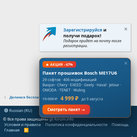
Зарегистрируйся
и
получи подарок!
Подарок придёт на почту после
регистрации.
🔥 АКЦИЯ −67%
Пакет прошивок Bosch ME17U6
29 софтов · 406 модификаций
Baojun · Chery · EXEED · Geely · Haval · Jetour ·
OMODA · TENET · Wuling
Делимся бесплатными проверенными прошивками
4 999 ₽
15 000 ₽
до 9 августа
Смотреть пакет →
Russian (RU)
© Все права защищены
gt-forum.info
Условия и правила
Политика конфиденциальности
Помощь
Главная
R
S