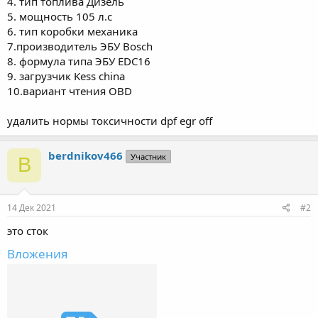
4. тип топлива Дизель
5. мощность 105 л.с
6. тип коробки механика
7.производитель ЭБУ Bosch
8. формула типа ЭБУ EDC16
9. загрузчик Kess china
10.вариант чтения OBD
удалить нормы токсичности dpf egr off
berdnikov466
Участник
B
14 Дек 2021
#2
это сток
Вложения