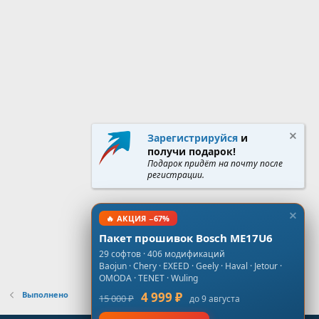
Зарегистрируйся
и
получи подарок!
Подарок придёт на почту после
регистрации.
🔥 АКЦИЯ −67%
Пакет прошивок Bosch ME17U6
29 софтов · 406 модификаций
Baojun · Chery · EXEED · Geely · Haval · Jetour ·
OMODA · TENET · Wuling
Выполнено
4 999 ₽
15 000 ₽
до 9 августа