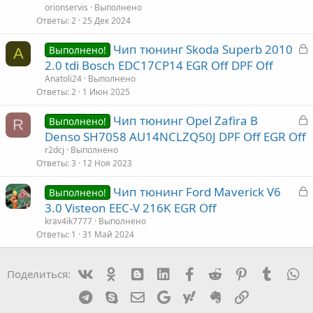
р
orionservis
Выполнено
Ответы
2
25 Дек 2024
т
З
Чип тюнинг Skoda Superb 2010
а
Выполнено!
A
а
2.0 tdi Bosch EDC17CP14 EGR Off DPF Off
к
Anatoli24
Выполнено
р
Ответы
2
1 Июн 2025
З
Чип тюнинг Opel Zafira B
т
Выполнено!
R
а
Denso SH7058 AU14NCLZQ50J DPF Off EGR Off
а
к
r2dcj
Выполнено
р
Ответы
3
12 Ноя 2023
З
Чип тюнинг Ford Maverick V6
т
Выполнено!
а
3.0 Visteon EEC-V 216K EGR Off
а
к
krav4ik7777
Выполнено
р
Ответы
1
31 Май 2024
т
Vk
Ok
mes_blogger
Linked In
Facebook
Reddit
Pinterest
Tumblr
W
Поделиться:
а
Telegram
Skype
Эл. почта
Google
Yahoo
Evernote
Ссылка