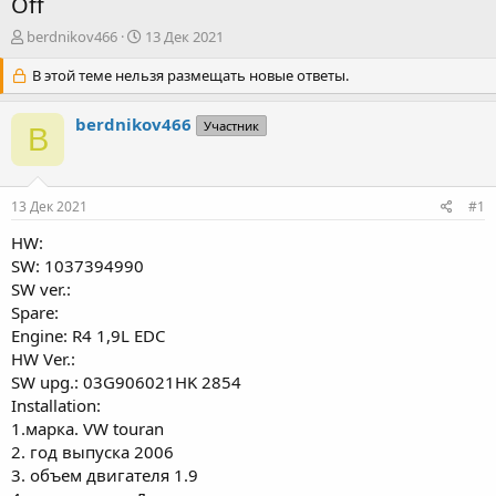
Off
А
Д
berdnikov466
13 Дек 2021
в
а
т
В этой теме нельзя размещать новые ответы.
т
о
а
р
н
berdnikov466
Участник
B
т
а
е
ч
м
а
ы
л
13 Дек 2021
#1
а
HW:
SW: 1037394990
SW ver.:
Spare:
Engine: R4 1,9L EDC
HW Ver.:
SW upg.: 03G906021HK 2854
Installation:
1.марка. VW touran
2. год выпуска 2006
3. объем двигателя 1.9