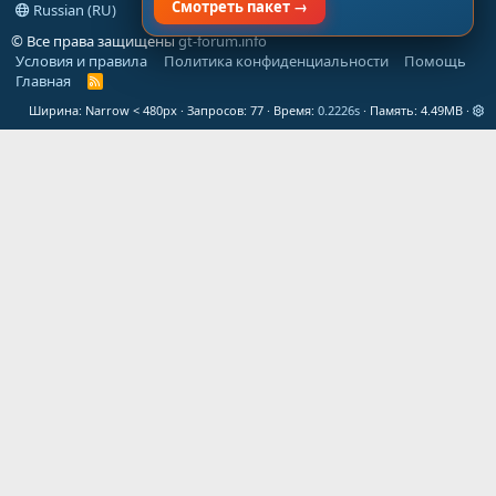
Смотреть пакет →
Russian (RU)
© Все права защищены
gt-forum.info
Условия и правила
Политика конфиденциальности
Помощь
Главная
R
S
Ширина
Запросов
77
Время
0.2226s
Память
4.49MB
S