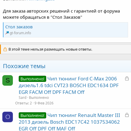
Для заказа авторских решений с гарантией от форума
можете обращаться в "Стол Заказов"
Стол заказов
gt-forum.info
В этой теме нельзя размещать новые ответы.
Похожие темы
З
Чип тюнинг Ford C-Max 2006
Выполнено!
S
а
дизель1.6 tdci CVT23 BOSCH EDC1634 DPF
к
EGR FACM Off DPF FACM Off
р
Sard
Выполнено
Ответы
2
9 Фев 2026
т
З
Чип тюнинг Renault Master III
а
Выполнено!
O
а
2013 дизель Bosch EDC17C42 1037534062
к
EGR Off DPF Off MAF Off