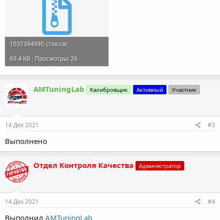
1037394990 сток.rar
69.4 KB · Просмотры: 26
AMTuningLab
Калибровщик
Активный
Участник
14 Дек 2021
#3
Выполнено
Отдел Контроля Качества
Администратор
14 Дек 2021
#4
Выполнил
AMTuningLab