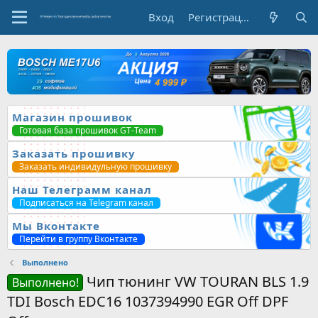
Вход
Регистрация
Магазин прошивок
Готовая база прошивок GT-Team
Заказать прошивку
Заказать индивидульную прошивку
Наш Телеграмм канал
Подписаться на Telegram канал
Мы Вконтакте
Перейти в группу Вконтакте
Выполнено
Чип тюнинг VW TOURAN BLS 1.9
Выполнено!
TDI Bosch EDC16 1037394990 EGR Off DPF