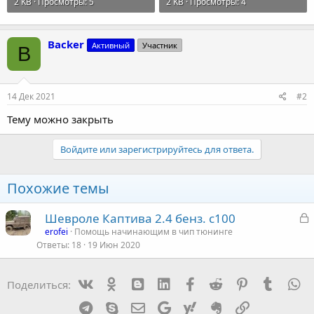
2 KB · Просмотры: 5
2 KB · Просмотры: 4
Backer
Активный
Участник
B
14 Дек 2021
#2
Тему можно закрыть
Войдите или зарегистрируйтесь для ответа.
Похожие темы
З
Шевроле Каптива 2.4 бенз. с100
а
erofei
Помощь начинающим в чип тюнинге
Ответы
18
19 Июн 2020
к
р
Vk
Ok
mes_blogger
Linked In
Facebook
Reddit
Pinterest
Tumblr
W
Поделиться:
т
а
Telegram
Skype
Эл. почта
Google
Yahoo
Evernote
Ссылка