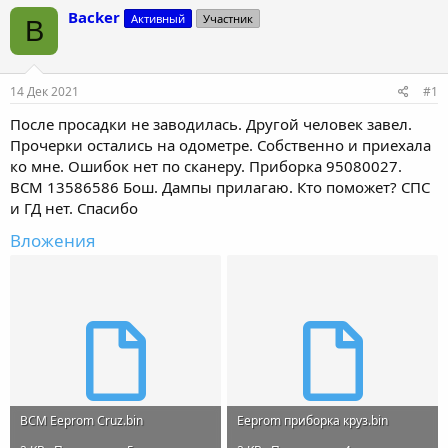
т
т
Backer
Активный
Участник
B
о
а
р
н
т
а
е
ч
14 Дек 2021
#1
м
а
ы
л
После просадки не заводилась. Другой человек завел.
а
Прочерки остались на одометре. Собственно и приехала
ко мне. Ошибок нет по сканеру. Приборка 95080027.
ВСМ 13586586 Бош. Дампы прилагаю. Кто поможет? СПС
и ГД нет. Спасибо
Вложения
BCM Eeprom Cruz.bin
Eeprom приборка круз.bin