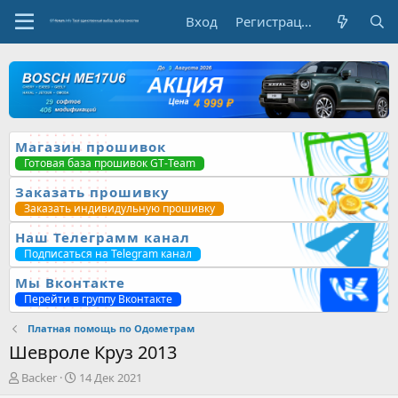
Вход
Регистрация
Магазин прошивок
Готовая база прошивок GT-Team
Заказать прошивку
Заказать индивидульную прошивку
Наш Телеграмм канал
Подписаться на Telegram канал
Мы Вконтакте
Перейти в группу Вконтакте
Платная помощь по Одометрам
Шевроле Круз 2013
А
Д
Backer
14 Дек 2021
в
а