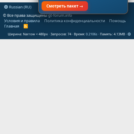
Смотреть пакет →
Russian (RU)
© Все права защищены
gt-forum.info
Условия и правила
Политика конфиденциальности
Помощь
Главная
R
S
Ширина
Запросов
74
Время
0.2106s
Память
4.13MB
S