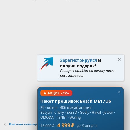
Зарегистрируйся
и
получи подарок!
Подарок придёт на почту после
регистрации.
🔥 АКЦИЯ −67%
Пакет прошивок Bosch ME17U6
29 софтов · 406 модификаций
Baojun · Chery · EXEED · Geely · Haval · Jetour ·
OMODA · TENET · Wuling
Платная помощь по Одометрам
4 999 ₽
15 000 ₽
до 9 августа