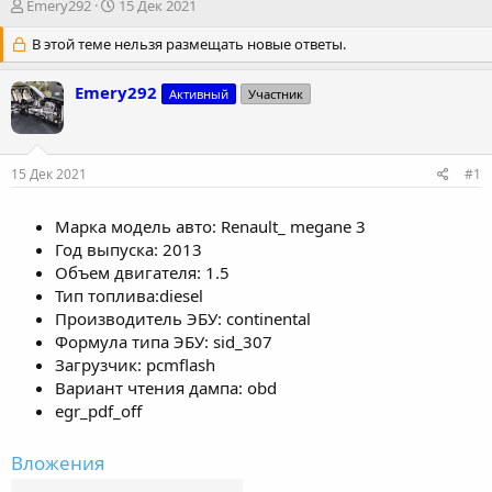
А
Д
Emery292
15 Дек 2021
в
а
т
В этой теме нельзя размещать новые ответы.
т
о
а
р
н
Emery292
Активный
Участник
т
а
е
ч
м
а
ы
л
15 Дек 2021
#1
а
Марка модель авто: Renault_ megane 3
Год выпуска: 2013
Объем двигателя: 1.5
Тип топлива:diesel
Производитель ЭБУ: continental
Формула типа ЭБУ: sid_307
Загрузчик: pcmflash
Вариант чтения дампа: obd
egr_pdf_off
Вложения