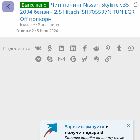
З
Чип тюнинг Nissan Skyline v35
а
Выполнено!
K
а
2004 бензин 2.5 Hitachi SH705507N TUN EGR
к
Off попкорн
р
kaaaaae
Выполнено
Ответы
2
5 Июн 2026
т
а
Vk
Ok
mes_blogger
Linked In
Facebook
Reddit
Pinterest
Tumblr
W
Поделиться:
Telegram
Skype
Эл. почта
Google
Yahoo
Evernote
Ссылка
Зарегистрируйся
и
получи подарок!
Подарок придёт на почту после