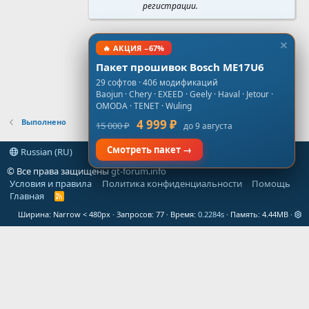
регистрации.
🔥 АКЦИЯ −67%
Пакет прошивок Bosch ME17U6
29 софтов · 406 модификаций
Baojun · Chery · EXEED · Geely · Haval · Jetour ·
OMODA · TENET · Wuling
Выполнено
4 999 ₽
15 000 ₽
до 9 августа
Смотреть пакет →
Russian (RU)
© Все права защищены
gt-forum.info
Условия и правила
Политика конфиденциальности
Помощь
Главная
R
S
Ширина
Запросов
77
Время
0.2284s
Память
4.44MB
S