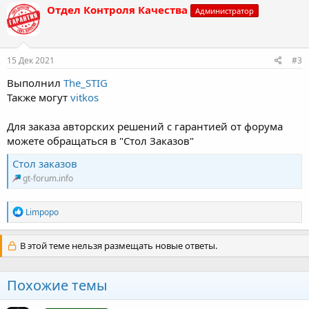
к
Отдел Контроля Качества
Администратор
ц
и
и
:
15 Дек 2021
#3
Выполнил
The_STIG
Также могут
vitkos
Для заказа авторских решений с гарантией от форума
можете обращаться в "Стол Заказов"
Стол заказов
gt-forum.info
Р
Limpopo
е
а
к
В этой теме нельзя размещать новые ответы.
ц
и
и
Похожие темы
: