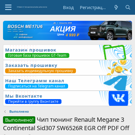
Вход
Регистрация
Магазин прошивок
Готовая база прошивок GT-Team
Заказать прошивку
Заказать индивидульную прошивку
Наш Телеграмм канал
Подписаться на Telegram канал
Мы Вконтакте
Перейти в группу Вконтакте
Выполнено
Чип тюнинг Renault Megane 3
Выполнено!
Continental Sid307 SW6526R EGR Off PDF Off