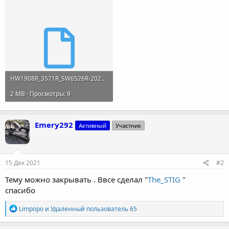
HW1908R_3571R_SW6526R-20211215-111013.bin
2 MB · Просмотры: 9
Emery292
Активный
Участник
15 Дек 2021
#2
Тему можно закрывать . Ввсе сделал "
The_STIG
"
спасибо
Р
Limpopo
и
Удаленный пользователь 65
е
а