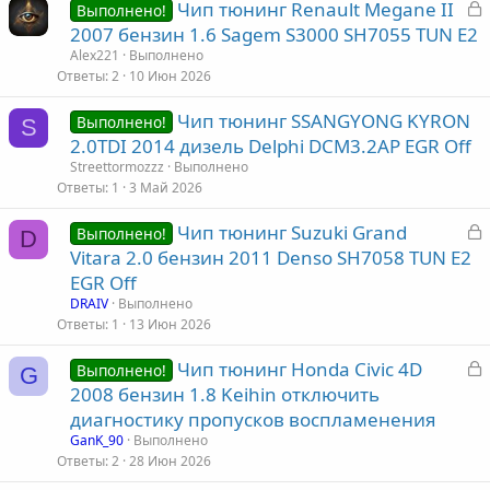
З
Чип тюнинг Renault Megane II
Выполнено!
а
2007 бензин 1.6 Sagem S3000 SH7055 TUN E2
к
Alex221
Выполнено
р
Ответы
2
10 Июн 2026
Чип тюнинг SSANGYONG KYRON
т
Выполнено!
S
2.0TDI 2014 дизель Delphi DCM3.2AP EGR Off
а
Streettormozzz
Выполнено
Ответы
1
3 Май 2026
З
Чип тюнинг Suzuki Grand
Выполнено!
D
а
Vitara 2.0 бензин 2011 Denso SH7058 TUN E2
к
EGR Off
р
DRAIV
Выполнено
Ответы
1
13 Июн 2026
т
З
Чип тюнинг Honda Civic 4D
а
Выполнено!
G
а
2008 бензин 1.8 Keihin отключить
к
диагностику пропусков воспламенения
р
GanK_90
Выполнено
Ответы
2
28 Июн 2026
т