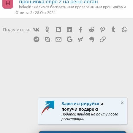
прошивка евро 2 на рено логан
H
helagin
Делимся бесплатными проверенными прошивками
Ответы
2
28 Окт 2024
Vk
Ok
mes_blogger
Linked In
Facebook
Reddit
Pinterest
Tumblr
W
Поделиться:
Telegram
Skype
Эл. почта
Google
Yahoo
Evernote
Ссылка
Зарегистрируйся
и
получи подарок!
Подарок придёт на почту после
регистрации.