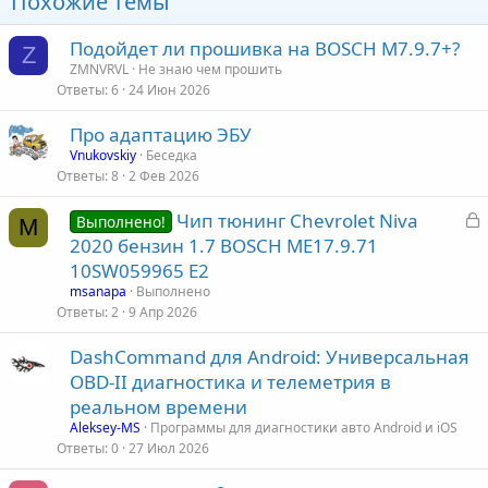
Похожие темы
Подойдет ли прошивка на BOSCH M7.9.7+?
Z
ZMNVRVL
Не знаю чем прошить
Ответы
6
24 Июн 2026
Про адаптацию ЭБУ
Vnukovskiy
Беседка
Ответы
8
2 Фев 2026
З
Чип тюнинг Chevrolet Niva
Выполнено!
M
а
2020 бензин 1.7 BOSCH ME17.9.71
к
10SW059965 E2
р
msanapa
Выполнено
Ответы
2
9 Апр 2026
т
DashCommand для Android: Универсальная
а
OBD-II диагностика и телеметрия в
реальном времени
Aleksey-MS
Программы для диагностики авто Android и iOS
Ответы
0
27 Июл 2026