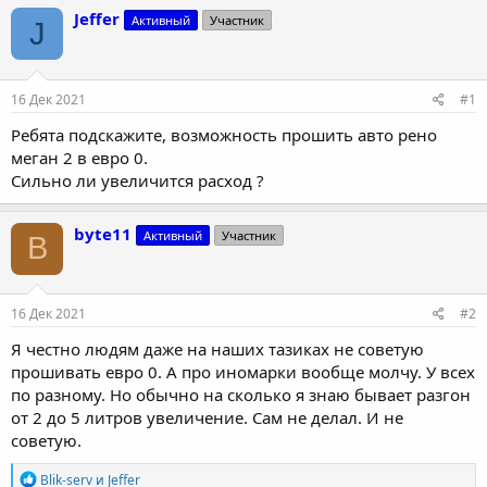
т
т
Jeffer
Активный
Участник
J
о
а
р
н
т
а
е
ч
16 Дек 2021
#1
м
а
ы
л
Ребята подскажите, возможность прошить авто рено
а
меган 2 в евро 0.
Сильно ли увеличится расход ?
byte11
Активный
Участник
B
16 Дек 2021
#2
Я честно людям даже на наших тазиках не советую
прошивать евро 0. А про иномарки вообще молчу. У всех
по разному. Но обычно на сколько я знаю бывает разгон
от 2 до 5 литров увеличение. Сам не делал. И не
советую.
Р
Blik-serv
и
Jeffer