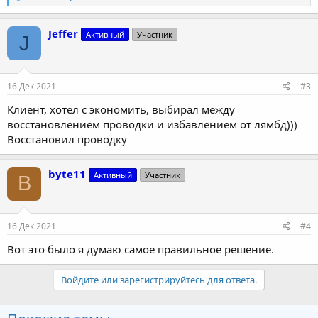
е
а
к
Jeffer
Активный
Участник
J
ц
и
и
:
16 Дек 2021
#3
Клиент, хотел с экономить, выбирал между
восстановлением проводки и избавлением от лямбд)))
Восстановил проводку
byte11
Активный
Участник
B
16 Дек 2021
#4
Вот это было я думаю самое правильное решение.
Войдите или зарегистрируйтесь для ответа.