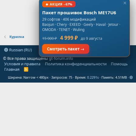
🔥 АКЦИЯ −67%
Пакет прошивок Bosch ME17U6
29 софтов · 406 модификаций
Baojun · Chery · EXEED · Geely · Haval · Jetour ·
OMODA · TENET · Wuling
Курилка
4 999 ₽
15 000 ₽
до 9 августа
Смотреть пакет →
Russian (RU)
© Все права защищены
gt-forum.info
Условия и правила
Политика конфиденциальности
Помощь
Главная
R
S
Ширина
Запросов
75
Время
0.2291s
Память
4.51MB
S