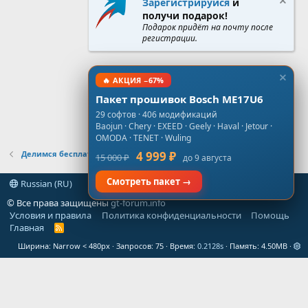
Зарегистрируйся
и
получи подарок!
Подарок придёт на почту после
регистрации.
🔥 АКЦИЯ −67%
Пакет прошивок Bosch ME17U6
29 софтов · 406 модификаций
Baojun · Chery · EXEED · Geely · Haval · Jetour ·
OMODA · TENET · Wuling
Делимся бесплатными проверенными прошивками
4 999 ₽
15 000 ₽
до 9 августа
Смотреть пакет →
Russian (RU)
© Все права защищены
gt-forum.info
Условия и правила
Политика конфиденциальности
Помощь
Главная
R
S
Ширина
Запросов
75
Время
0.2128s
Память
4.50MB
S