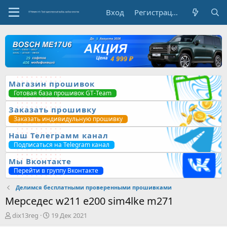
Вход
Регистрация
Магазин прошивок
Готовая база прошивок GT-Team
Заказать прошивку
Заказать индивидульную прошивку
Наш Телеграмм канал
Подписаться на Telegram канал
Мы Вконтакте
Перейти в группу Вконтакте
Делимся бесплатными проверенными прошивками
Мерседес w211 e200 sim4lke m271
А
Д
dix13reg
19 Дек 2021
в
а