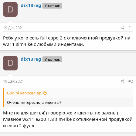
т
т
dix13reg
Участник
D
о
а
р
н
т
а
е
ч
19 Дек 2021
#1
м
а
ы
л
Ребя у кого есть full евро 2 с отключенной продувкой на
а
w211 sim4lke с любыми индентами.
dix13reg
Участник
D
19 Дек 2021
#2
Gudini написал(а):
Очень интересно, а иденты?
Мне не для шитья)) говорю же инденты не важны)
главное w211 e200 1.8 sim4lke с отключенной продувкой
и евро 2 фулл