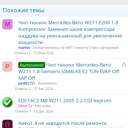
Похожие темы
Чип-тюнинг Mercedes-Benz W211 E200 1.8
M
Kompressor Заменил шкив компрессора
наддува на уменьшенный для увеличения
мощности
mannix
Любые вопросы по ЧИП тюнингу // Без сортировки
Ответы
0
13 Янв 2026
З
Чип тюнинг Mercedes-Benz
Выполнено!
P
а
W211 1.8 Siemens SIM4LKE E2 TUN EVAP Off
к
SAP Off
р
panfil2151
Выполнено
Ответы
2
27 Авг 2024
т
EDC16C2 MB W211 2005 2.2 CDI eeprom
а
Viktor SV
Mercedes
Ответы
1
10 Дек 2024
Авео1.4 не заводится после ремонта
П