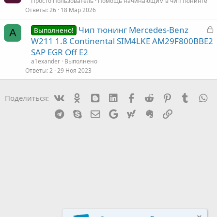
Просто Пользователь
Помощь начинающим в чип тюнинге
Ответы
26
18 Мар 2026
З
Чип тюнинг Mercedes-Benz
Выполнено!
A
а
W211 1.8 Continental SIM4LKE AM29F800BBE2
к
SAP EGR Off E2
р
a1exander
Выполнено
Ответы
2
29 Ноя 2023
т
а
Vk
Ok
mes_blogger
Linked In
Facebook
Reddit
Pinterest
Tumblr
W
Поделиться:
Telegram
Skype
Эл. почта
Google
Yahoo
Evernote
Ссылка