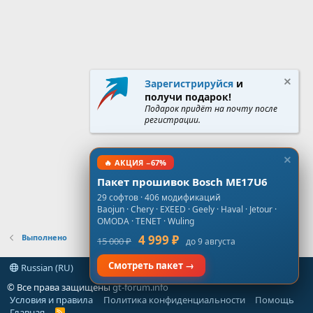
Зарегистрируйся
и
получи подарок!
Подарок придёт на почту после
регистрации.
🔥 АКЦИЯ −67%
Пакет прошивок Bosch ME17U6
29 софтов · 406 модификаций
Baojun · Chery · EXEED · Geely · Haval · Jetour ·
OMODA · TENET · Wuling
Выполнено
4 999 ₽
15 000 ₽
до 9 августа
Смотреть пакет →
Russian (RU)
© Все права защищены
gt-forum.info
Условия и правила
Политика конфиденциальности
Помощь
Главная
R