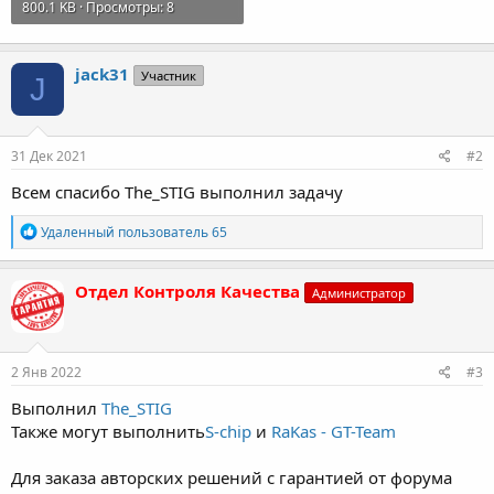
800.1 KB · Просмотры: 8
jack31
Участник
J
31 Дек 2021
#2
Всем спасибо The_STIG выполнил задачу
Р
Удаленный пользователь 65
е
а
к
Отдел Контроля Качества
Администратор
ц
и
и
:
2 Янв 2022
#3
Выполнил
The_STIG
Также могут выполнить
S-chip
и
RaKas - GT-Team
Для заказа авторских решений с гарантией от форума