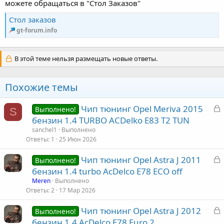
можете обращаться в "Стол Заказов"
Стол заказов
gt-forum.info
В этой теме нельзя размещать новые ответы.
Похожие темы
З
Чип тюнинг Opel Meriva 2015
Выполнено!
S
а
бензин 1.4 TURBO ACDelko E83 T2 TUN
к
sanchel1
Выполнено
р
Ответы
1
25 Июн 2026
З
Чип тюнинг Opel Astra J 2011
т
Выполнено!
а
бензин 1.4 turbo AcDelco E78 ECO off
а
к
Meren
Выполнено
р
Ответы
2
17 Мар 2026
З
Чип тюнинг Opel Astra J 2012
т
Выполнено!
а
бензин 1.4 AcDelco E78 Euro 2
а