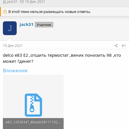
А
Д
jack31
19 Дек 2021
в
а
т
В этой теме нельзя размещать новые ответы.
т
о
а
р
н
jack31
Участник
J
т
а
е
ч
м
а
ы
л
19 Дек 2021
#1
а
delco e83 E2 ,отшить термостат ,веник понизить 98 ,кто
может ?денег?
Вложения
e83_12636347_86aats581111027_g10007.rar