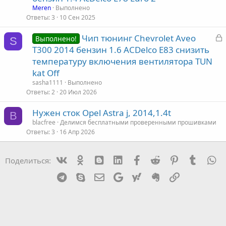
к
Meren
Выполнено
р
Ответы
3
10 Сен 2025
З
Чип тюнинг Chevrolet Aveo
т
Выполнено!
S
а
T300 2014 бензин 1.6 ACDelco E83 снизить
а
к
температуру включения вентилятора TUN
р
kat Off
sasha1111
Выполнено
т
Ответы
2
20 Июл 2026
а
Нужен сток Opel Astra j, 2014,1.4t
B
blacfree
Делимся бесплатными проверенными прошивками
Ответы
3
16 Апр 2026
Vk
Ok
mes_blogger
Linked In
Facebook
Reddit
Pinterest
Tumblr
W
Поделиться:
Telegram
Skype
Эл. почта
Google
Yahoo
Evernote
Ссылка