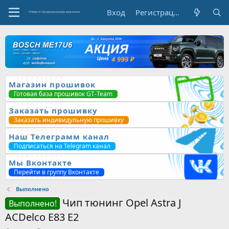
Вход
Регистрация
Магазин прошивок
Готовая база прошивок GT-Team
Заказать прошивку
Заказать индивидульную прошивку
Наш Телеграмм канал
Подписаться на Telegram канал
Мы Вконтакте
Перейти в группу Вконтакте
Выполнено
Чип тюнинг Opel Astra J
Выполнено!
ACDelco E83 E2