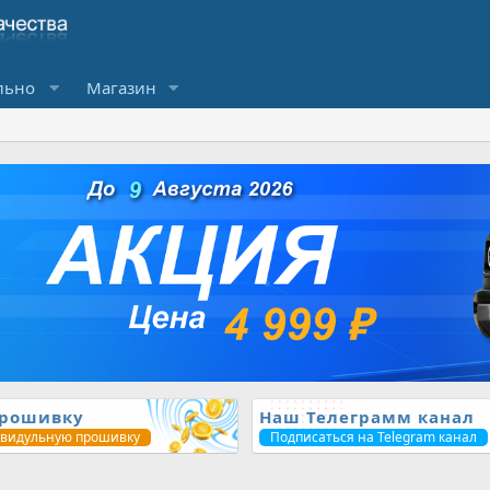
льно
Магазин
прошивку
Наш Телеграмм канал
ивидульную прошивку
Подписаться на Telegram канал