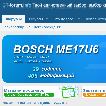
Форумы
Ресурсы
Что нового?
Дополните
Новые сообщения
Поиск сообщений
Магазин прошивок
Заказать 
Готовая база прошивок GT-Team
Заказать инд
Коммерческий раздел
Куплю-Продам