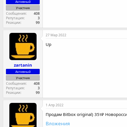
Активный
Участник
Сообщения
408
Репутация
3
Реакции
99
27 Мар 2022
Up
zartanin
Активный
Участник
Сообщения
408
Репутация
3
Реакции
99
1 Апр 2022
Продам Bitbox original) 35т₽ Новоросс
Вложения