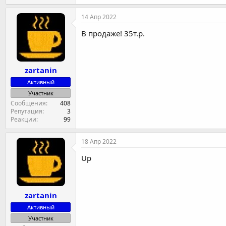
14 Апр 2022
В продаже! 35т.р.
zartanin
Активный
Участник
Сообщения
408
Репутация
3
Реакции
99
18 Апр 2022
Up
zartanin
Активный
Участник