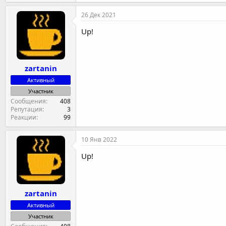
70.3 KB · Просмотры: 418
26 Дек 2021
Up!
zartanin
Активный
Участник
Сообщения
408
Репутация
3
Реакции
99
10 Янв 2022
Up!
zartanin
Активный
Участник