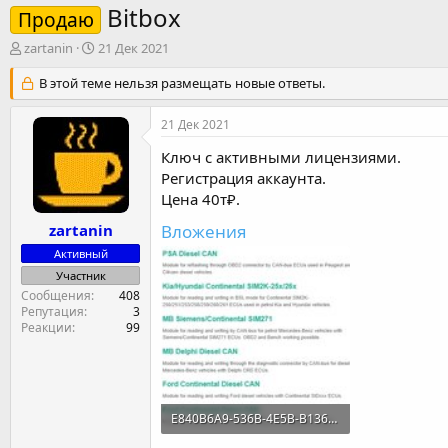
Bitbox
Продаю
А
Д
zartanin
21 Дек 2021
в
а
т
В этой теме нельзя размещать новые ответы.
т
о
а
р
н
21 Дек 2021
т
а
е
ч
Ключ с активными лицензиями.
м
а
Регистрация аккаунта.
ы
л
Цена 40т₽.
а
Вложения
zartanin
Активный
Участник
Сообщения
408
Репутация
3
Реакции
99
E840B6A9-536B-4E5B-B136-A788663F7E88.jpeg