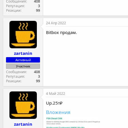
Сообщения
408
Репутация
3
Реакции
99
24 Апр 2022
Bitbox продам.
zartanin
Активный
Участник
Сообщения
408
Репутация
3
Реакции
99
4 Май 2022
Up.25т₽
Вложения
zartanin