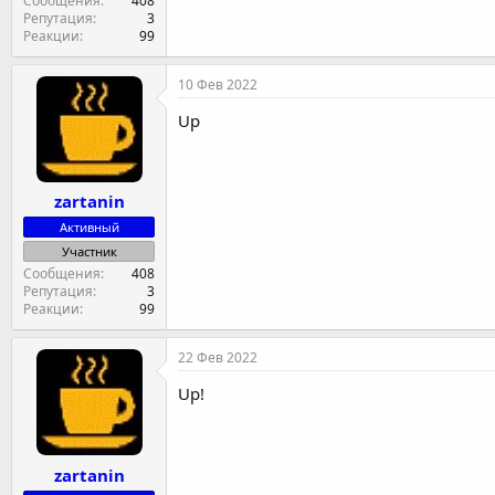
Сообщения
408
Репутация
3
Реакции
99
10 Фев 2022
Up
zartanin
Активный
Участник
Сообщения
408
Репутация
3
Реакции
99
22 Фев 2022
Up!
zartanin