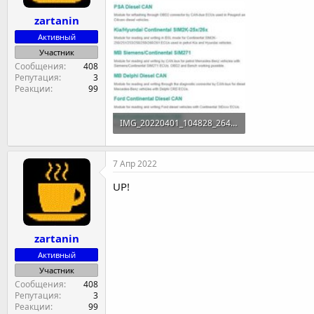
zartanin
Активный
Участник
Сообщения
408
Репутация
3
Реакции
99
IMG_20220401_104828_264.jpg
26.5 KB · Просмотры: 77
7 Апр 2022
UP!
zartanin
Активный
Участник
Сообщения
408
Репутация
3
Реакции
99