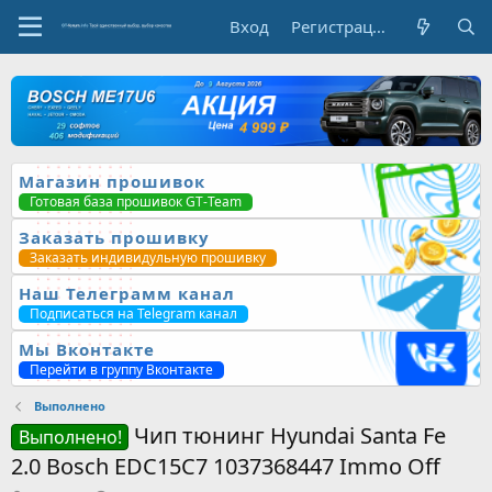
Вход
Регистрация
Магазин прошивок
Готовая база прошивок GT-Team
Заказать прошивку
Заказать индивидульную прошивку
Наш Телеграмм канал
Подписаться на Telegram канал
Мы Вконтакте
Перейти в группу Вконтакте
Выполнено
Чип тюнинг Hyundai Santa Fe
Выполнено!
2.0 Bosch EDC15C7 1037368447 Immo Off