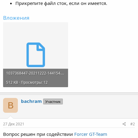
Прикрепите файл сток, если он имеется.
Вложения
1037368447-20211222-144154.bin
512 KB · Просмотры: 12
bachram
Участник
B
27 Дек 2021
#2
Вопрос решен при содействии
Forcer GT-Team