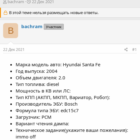
А
Д
bachram
22 Дек 2021
в
а
т
В этой теме нельзя размещать новые ответы.
т
о
а
р
н
bachram
Участник
B
т
а
е
ч
м
а
ы
л
22 Дек 2021
#1
а
Марка модель авто: Hyundai Santa Fe
Год выпуска: 2004
Объем двигателя: 2.0
Тип топлива: diesel
Мощность в КВ или ЛС:
Тип КПП (АКПП, МКПП, Вариатор, Робот):
Производитель ЭБУ: Bosch
Формула типа ЭБУ: edc15c7
Загрузчик: PCM
Вариант чтения дампа:
Техническое задание(укажите ваши пожелания):
immo off