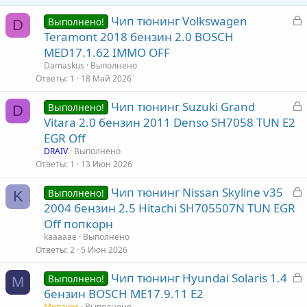
З
Чип тюнинг Volkswagen
Выполнено!
D
а
Teramont 2018 бензин 2.0 BOSCH
к
MED17.1.62 IMMO OFF
р
Damaskus
Выполнено
Ответы
1
18 Май 2026
т
З
Чип тюнинг Suzuki Grand
а
Выполнено!
D
а
Vitara 2.0 бензин 2011 Denso SH7058 TUN E2
к
EGR Off
р
DRAIV
Выполнено
Ответы
1
13 Июн 2026
т
З
Чип тюнинг Nissan Skyline v35
а
Выполнено!
K
а
2004 бензин 2.5 Hitachi SH705507N TUN EGR
к
Off попкорн
р
kaaaaae
Выполнено
Ответы
2
5 Июн 2026
т
З
Чип тюнинг Hyundai Solaris 1.4
а
Выполнено!
M
а
бензин BOSCH ME17.9.11 E2
к
Megavox
Выполнено