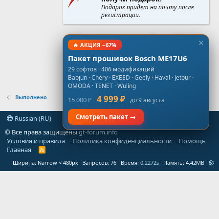
Подарок придёт на почту после
регистрации.
🔥 АКЦИЯ −67%
Пакет прошивок Bosch ME17U6
29 софтов · 406 модификаций
Baojun · Chery · EXEED · Geely · Haval · Jetour ·
OMODA · TENET · Wuling
Выполнено
4 999 ₽
15 000 ₽
до 9 августа
Смотреть пакет →
Russian (RU)
© Все права защищены
gt-forum.info
Условия и правила
Политика конфиденциальности
Помощь
Главная
R
S
Ширина
Запросов
76
Время
0.2272s
Память
4.42MB
S