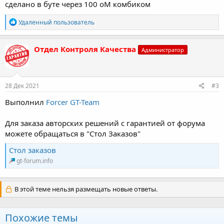
сделано в буте через 100 оМ комбиком
Р
Удаленный пользователь
е
а
к
Отдел Контроля Качества
Администратор
ц
и
и
:
28 Дек 2021
#3
Выполнил
Forcer GT-Team
Для заказа авторских решений с гарантией от форума
можете обращаться в "Стол Заказов"
Стол заказов
gt-forum.info
В этой теме нельзя размещать новые ответы.
Похожие темы