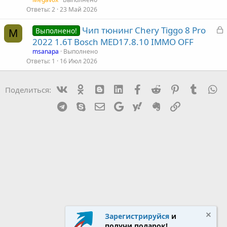
р
Ответы
2
23 Май 2026
З
Чип тюнинг Chery Tiggo 8 Pro
т
Выполнено!
M
а
2022 1.6T Bosch MED17.8.10 IMMO OFF
а
к
msanapa
Выполнено
р
Ответы
1
16 Июл 2026
т
Vk
Ok
mes_blogger
Linked In
Facebook
Reddit
Pinterest
Tumblr
W
Поделиться:
а
Telegram
Skype
Эл. почта
Google
Yahoo
Evernote
Ссылка
Зарегистрируйся
и
получи подарок!