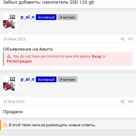
Забыл добавить: накопитель SSD 120 gb
p_al_n
Активный
Участник
24 Июн 2022
#3
Объявление на Авито
You do not have permission to view link please
Вход
or
Регистрация
p_al_n
Активный
Участник
26 Янв 2023
#4
Продано
В этой теме нельзя размещать новые ответы.