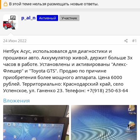
т
В этой теме нельзя размещать новые ответы.
т
о
а
р
н
p_al_n
Активный
Участник
т
а
е
ч
м
а
ы
л
24 Июн 2022
#1
а
Нетбук Асус, использовался для диагностики и
прошивки авто. Аккумулятор живой, держит больше 3х
часов в работе. Установлены и активированы "Алекс-
Флешер" и "Toyota GTS". Продаю по причине
приобретения более мощного аппарата. Цена 6000
рублей. Территориально: Краснодарский край, село
Успенское, ул. Ганенко 23. Телефон: +7(918) 250-63-64
Вложения