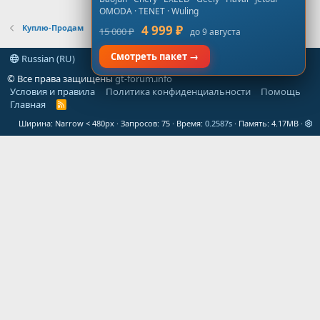
OMODA · TENET · Wuling
Куплю-Продам
4 999 ₽
15 000 ₽
до 9 августа
Смотреть пакет →
Russian (RU)
© Все права защищены
gt-forum.info
Условия и правила
Политика конфиденциальности
Помощь
Главная
R
S
Ширина
Запросов
75
Время
0.2587s
Память
4.17MB
S