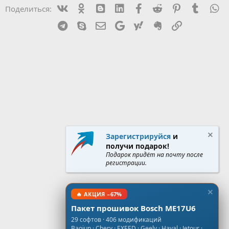
Vk
Ok
mes_blogger
Linked In
Facebook
Reddit
Pinterest
Tumblr
W
Поделиться:
Telegram
Skype
Эл. почта
Google
Yahoo
Evernote
Ссылка
Зарегистрируйся
и
получи подарок!
Подарок придёт на почту после
регистрации.
🔥 АКЦИЯ −67%
Пакет прошивок Bosch ME17U6
29 софтов · 406 модификаций
Baojun · Chery · EXEED · Geely · Haval · Jetour ·