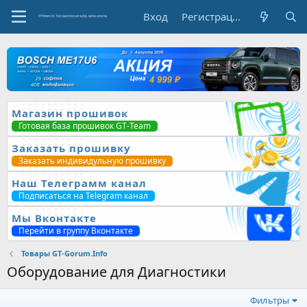
Вход
Регистрация
Магазин прошивок
Готовая база прошивок GT-Team
Заказать прошивку
Заказать индивидульную прошивку
Наш Телеграмм канал
Подписаться на Telegram канал
Мы Вконтакте
Перейти в группу Вконтакте
Товары GT-Gorum.Info
Оборудование для Диагностики
Фильтры