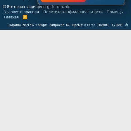
© Все права защищены
gt-forum.info
Условия и правила
Политика конфиденциальности
Помощь
Главная
R
S
Ширина
Запросов
67
Время
0.1374s
Память
3.72MB
S