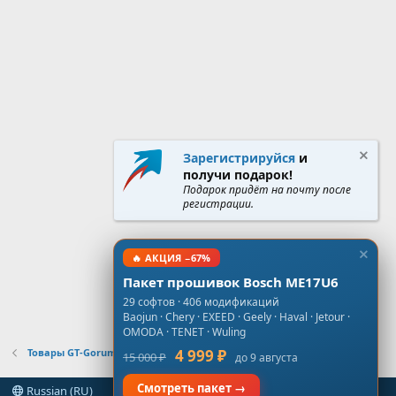
Зарегистрируйся
и
получи подарок!
Подарок придёт на почту после
регистрации.
🔥 АКЦИЯ −67%
Пакет прошивок Bosch ME17U6
29 софтов · 406 модификаций
Baojun · Chery · EXEED · Geely · Haval · Jetour ·
OMODA · TENET · Wuling
Товары GT-Gorum.Info
4 999 ₽
15 000 ₽
до 9 августа
Смотреть пакет →
Russian (RU)