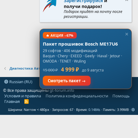
Зарегистрируйся
и
получи подарок!
Подарок придёт на почту после
регистрации.
🔥 АКЦИЯ −67%
Пакет прошивок Bosch ME17U6
29 софтов · 406 модификаций
Baojun · Chery · EXEED · Geely · Haval · Jetour ·
OMODA · TENET · Wuling
Диагностика Автомобилей
4 999 ₽
15 000 ₽
до 9 августа
Смотреть пакет →
Russian (RU)
© Все права защищены
gt-forum.info
Условия и правила
Политика конфиденциальности
Помощь
Главная
R
S
Ширина
Запросов
67
Время
0.1484s
Память
3.99MB
S