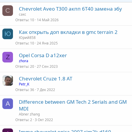
Chevrolet Aveo T300 акпп 6Т40 замена эбу
С
сакс
Ответы
10
14 Май 2026
Как открыть доп вкладки в gmc terrain 2
Ю
Юрий858
Ответы
10
24 Янв 2025
Opel Corsa D a12xer
Z
zhora
Ответы
20
27 Сен 2023
Chevrolet Cruze 1.8 AT
Petr_K
Ответы
36
7 Дек 2022
Difference between GM Tech 2 Serials and GM
A
MDI
Abner zhang
Ответы
2
3 Окт 2022
Immo chevrolet epica 2007 sim2k-d160