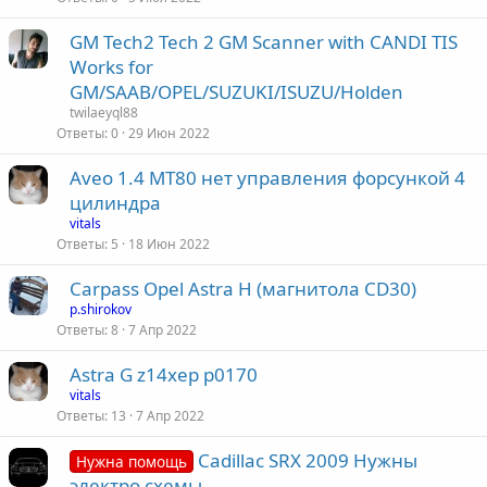
GM Tech2 Tech 2 GM Scanner with CANDI TIS
Works for
GM/SAAB/OPEL/SUZUKI/ISUZU/Holden
twilaeyql88
Ответы
0
29 Июн 2022
Aveo 1.4 MT80 нет управления форсункой 4
цилиндра
vitals
Ответы
5
18 Июн 2022
Carpass Opel Astra H (магнитола CD30)
p.shirokov
Ответы
8
7 Апр 2022
Astra G z14xep p0170
vitals
Ответы
13
7 Апр 2022
Cadillac SRX 2009 Нужны
Нужна помощь
электро схемы