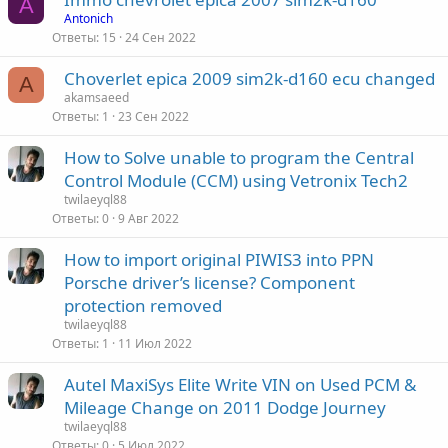
A
Antonich
Ответы
15
24 Сен 2022
Choverlet epica 2009 sim2k-d160 ecu changed
A
akamsaeed
Ответы
1
23 Сен 2022
How to Solve unable to program the Central
Control Module (CCM) using Vetronix Tech2
twilaeyql88
Ответы
0
9 Авг 2022
How to import original PIWIS3 into PPN
Porsche driver’s license? Component
protection removed
twilaeyql88
Ответы
1
11 Июл 2022
Autel MaxiSys Elite Write VIN on Used PCM &
Mileage Change on 2011 Dodge Journey
twilaeyql88
Ответы
0
5 Июл 2022