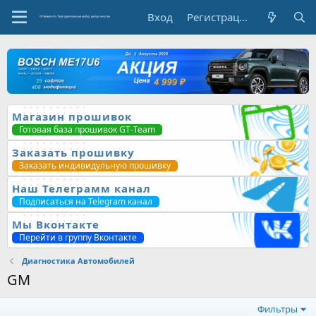
Вход
Регистрация
Магазин прошивок
Готовая база прошивок GT-Team
Заказать прошивку
Заказать индивидульную прошивку
Наш Телеграмм канал
Подписаться на Telegram канал
Мы Вконтакте
Перейти в группу Вконтакте
Диагностика Автомобилей
GM
Фильтры