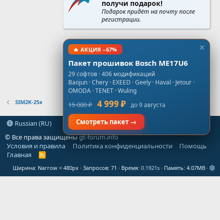
получи подарок!
Подарок придёт на почту после
регистрации.
🔥 АКЦИЯ −67%
Пакет прошивок Bosch ME17U6
29 софтов · 406 модификаций
Baojun · Chery · EXEED · Geely · Haval · Jetour ·
OMODA · TENET · Wuling
SIM2K-25x
4 999 ₽
15 000 ₽
до 9 августа
Смотреть пакет →
Russian (RU)
© Все права защищены
gt-forum.info
Условия и правила
Политика конфиденциальности
Помощь
Главная
R
S
Ширина
Запросов
71
Время
0.1921s
Память
4.07MB
S