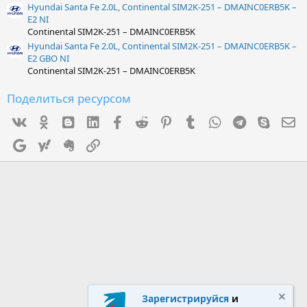
Hyundai Santa Fe 2.0L, Continental SIM2K-251 – DMAINC0ERB5K –
E2 NI
Continental SIM2K-251 – DMAINC0ERB5K
Hyundai Santa Fe 2.0L, Continental SIM2K-251 – DMAINC0ERB5K –
E2 GBO NI
Continental SIM2K-251 – DMAINC0ERB5K
Поделиться ресурсом
Vk
Ok
mes_blogger
Linked In
Facebook
Reddit
Pinterest
Tumblr
WhatsApp
Telegram
Skype
Э
Google
Yahoo
Evernote
Ссылка
Зарегистрируйся
и