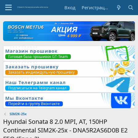
Вход
Регистрация
Магазин прошивок
Готовая база прошивок GT-Team
Заказать прошивку
Заказать индивидульную прошивку
Наш Телеграмм канал
Подписаться на Telegram канал
Мы Вконтакте
Перейти в группу Вконтакте
SIM2K-25x
Hyundai Sonata 8 2.0 MPI, AT, 150HP
Continental SIM2K-25x - DNA5R2AS6D0B E2