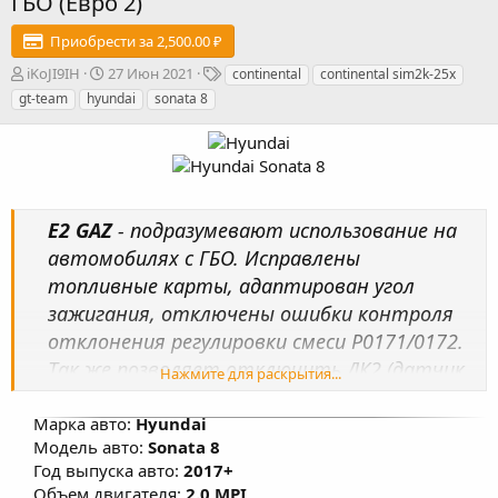
ГБО (Евро 2)
Приобрести за 2,500.00 ₽
А
Д
Т
iKoJI9IH
27 Июн 2021
continental
continental sim2k-25x
в
а
е
gt-team
hyundai
sonata 8
т
т
г
о
а
и
р
с
о
з
д
E2 GAZ
- подразумевают использование на
а
н
автомобилях с ГБО. Исправлены
и
топливные карты, адаптирован угол
я
зажигания, отключены ошибки контроля
отклонения регулировки смеси Р0171/0172.
Так же позволяет отключить ДК2 (датчик
Нажмите для раскрытия...
кислорода 2) и каталитический
нейтрализатор. Данное программное
Марка авто:
Hyundai
Модель авто:
Sonata 8
решение позволяет удалить физически
Год выпуска авто:
2017+
каталитический нейтрализатор из
Объем двигателя:
2.0 MPI