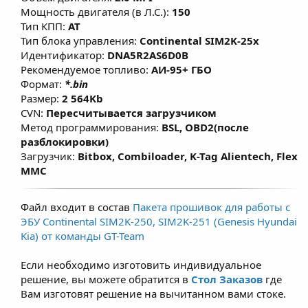
автомобиля и ДК2 с отключением разъёма
Мощность двигателя (в Л.С.):
150
ДК2 от жгута электропроводки
Тип КПП:
AT
автомобиля..
Тип блока управления:
Continental SIM2K-25x
Идентификатор:
DNA5R2AS6D0B
Рекомендуемое топливо:
АИ-95+ ГБО
Формат:
*.bin
Размер:
2 564Kb
CVN:
Пересчитывается загрузчиком
Метод программирования:
BSL, OBD2(после
разблокировки)
Загрузчик:
Bitbox, Combiloader, K-Tag Alientech, Flex
MMC
Файл входит в состав
Пакета прошивок для работы с
ЭБУ Continental SIM2K-250, SIM2K-251 (Genesis Hyundai
Kia) от команды GT-Team
Если необходимо изготовить индивидуальное
решение, вы можете обратится в
Стол Заказов
где
Вам изготовят решение на вычитанном вами стоке.​