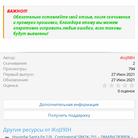
ВАЖНО!!!
Обязательно оставляйте свой отзыв, после скачивания
и проверки прошивки, благодаря этому мы можем
оперативно исправить любые ошибки, если таковы
будут выявлены!
Автор
iKoJI9IH
Скачивания
2
Просмотры
794
Первый выпуск
27 Июн 2021
Обновление
27 Июн 2021
0
Оценка
.
0 оценок
0
0
з
Дополнительная информация
в
ё
Получить поддержку
з
д
Другие ресурсы от iKoJI9IH
Hyundai Santa Fe 2.0L, Continental SIM2K-251 – DMAINC0ERB5K –